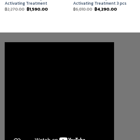
Activating Treatment
Activating Treatment 3 pcs
Original
Current
Original
Current
฿
2,270.00
฿
1,590.00
฿
6,810.00
฿
4,290.00
price
price
price
price
was:
is:
was:
is:
฿2,270.00.
฿1,590.00.
฿6,810.00.
฿4,290.00.