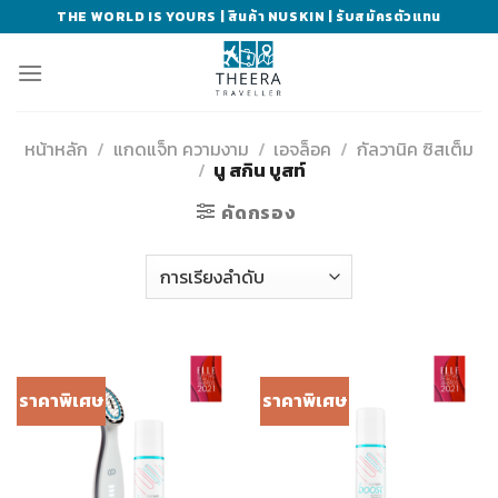
Skip
THE WORLD IS YOURS | สินค้า NUSKIN | รับสมัครตัวแทน
to
content
หน้าหลัก
/
แกดแจ็ท ความงาม
/
เอจล็อค
/
กัลวานิค ซิสเต็ม
/
นู สกิน บูสท์
คัดกรอง
ราคาพิเศษ
ราคาพิเศษ