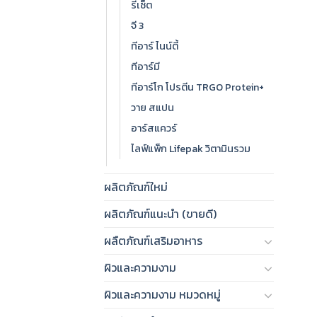
รีเซ็ต
จี 3
ทีอาร์ ไนน์ตี้
ทีอาร์มี
ทีอาร์โก โปรตีน TRGO Protein+
วาย สแปน
อาร์สแควร์
ไลฟ์แพ็ก Lifepak วิตามินรวม
ผลิตภัณฑ์ใหม่
ผลิตภัณฑ์แนะนำ (ขายดี)
ผลืตภัณฑ์เสริมอาหาร
ผิวและความงาม
ผิวและความงาม หมวดหมู่