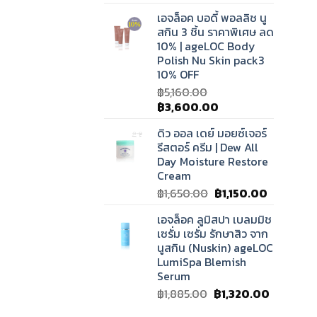
price
price
เอจล็อค บอดี้ พอลลิช นู
was:
is:
สกิน 3 ชิ้น ราคาพิเศษ ลด
฿7,000.00.
฿4,900.00.
10% | ageLOC Body
Polish Nu Skin pack3
10% OFF
฿
5,160.00
Original
Current
฿
3,600.00
price
price
ดิว ออล เดย์ มอยซ์เจอร์
was:
is:
รีสตอร์ ครีม | Dew All
฿5,160.00.
฿3,600.00.
Day Moisture Restore
Cream
Original
Current
฿
1,650.00
฿
1,150.00
price
price
เอจล็อค ลูมิสปา เบลมมิช
was:
is:
เซรั่ม เซรั่ม รักษาสิว จาก
฿1,650.00.
฿1,150.00.
นูสกิน (Nuskin) ageLOC
LumiSpa Blemish
Serum
Original
Current
฿
1,885.00
฿
1,320.00
price
price