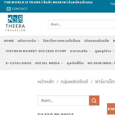
Skip
THE WORLD IS YOURS | สินค้า NUSKIN | รับสมัครตัวแทน
The
to
CONTACT
content
ค้นหา:
HOME
คลับการเงิน
โปรเจ็กการตรวจดีเอ็นเอ
เปิดตลาดอินเดีย
N
VIETNAM MARKET SUCCESS STORY
อาหารเสริม
ดูแลรูปร่าง
E-CATALOGUE
SOCIAL MEDIA
คุยกับพี่ธีระ
NU SKIN INDIA:
หน้าหลัก
/
กลุ่มผลิตภัณฑ์
/
ฟาร์มาเน็ก
ราค
FILTER BY PRICE