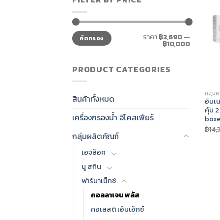
ราคา
ราคา
ราคา
฿2,690
—
คัดกรอง
ต่ำ
สูงสุด
฿10,000
สุด
PRODUCT CATEGORIES
กลุ่ม
สินค้าทั้งหมด
อินเ
คุ้ม 
เครื่องกรองน้ำ อีโคสเฟียร์
boxe
฿
14,
กลุ่มผลิตภัณฑ์
เอจล็อค
นู สกิน
ฟาร์มาเน็กซ์
คอลลาเจน พลัส
คอเลสติ เอ็มเอ็กซ์