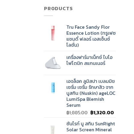
was:
is:
PRODUCTS
฿1,885.00.
฿1,320.00
Tru Face Sandy Flor
Essence Lotion (ทรูเฟซ
แซนดี้​ ฟลอร์ เอสเซ็นซ์
โลชั่น)
เครื่องฟาร์มาเน็กซ์ ไบโอ
โฟโตนิก สแกนเนอร์
เอจล็อค ลูมิสปา เบลมมิช
เซรั่ม เซรั่ม รักษาสิว จาก
นูสกิน (Nuskin) ageLOC
LumiSpa Blemish
Serum
Original
Current
฿
1,885.00
฿
1,320.00
price
price
ซันไรท์ นู สกิน SunRight
was:
is:
Solar Screen Mineral
฿1,885.00.
฿1,320.00