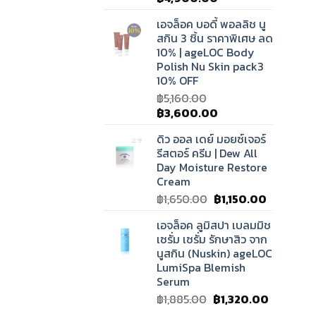
price
price
เอจล็อค บอดี้ พอลลิช นู
was:
is:
สกิน 3 ชิ้น ราคาพิเศษ ลด
฿7,000.00.
฿4,900.00.
10% | ageLOC Body
Polish Nu Skin pack3
10% OFF
฿
5,160.00
Original
Current
฿
3,600.00
price
price
ดิว ออล เดย์ มอยซ์เจอร์
was:
is:
รีสตอร์ ครีม | Dew All
฿5,160.00.
฿3,600.00.
Day Moisture Restore
Cream
Original
Current
฿
1,650.00
฿
1,150.00
price
price
เอจล็อค ลูมิสปา เบลมมิช
was:
is:
เซรั่ม เซรั่ม รักษาสิว จาก
฿1,650.00.
฿1,150.00.
นูสกิน (Nuskin) ageLOC
LumiSpa Blemish
Serum
Original
Current
฿
1,885.00
฿
1,320.00
price
price