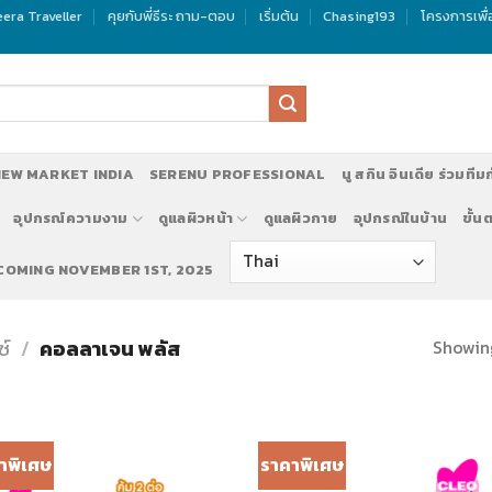
era Traveller
คุยกับพี่ธีระ ถาม-ตอบ
เริ่มต้น
Chasing193
โครงการเพื
EW MARKET INDIA
SERENU PROFESSIONAL
นู สกิน อินเดีย ร่วมทีม
อุปกรณ์ความงาม
ดูแลผิวหน้า
ดูแลผิวกาย
อุปกรณ์ในบ้าน
ขั้น
 COMING NOVEMBER 1ST, 2025
Showing
ซ์
/
คอลลาเจน พลัส
าพิเศษ
ราคาพิเศษ