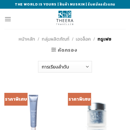
Skip
THE WORLD IS YOURS | สินค้า NUSKIN | รับสมัครตัวแทน
to
content
หน้าหลัก
/
กลุ่มผลิตภัณฑ์
/
เอจล็อค
/
ทรูเฟซ
คัดกรอง
ราคาพิเศษ
ราคาพิเศษ