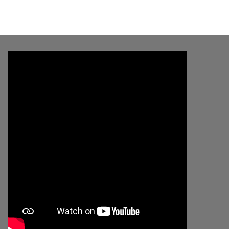
price
price
was:
is:
฿20,300.00.
฿14,200.00.