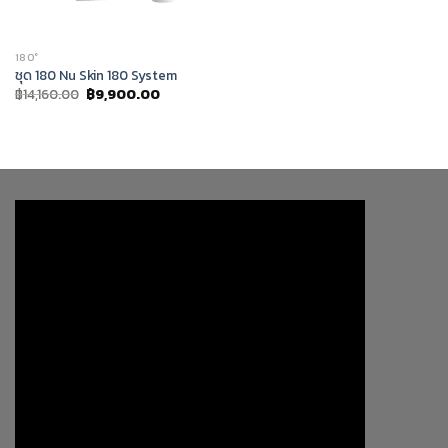
180°
ชุด 180 Nu Skin 180 System
Original
Current
฿
14,160.00
฿
9,900.00
price
price
was:
is:
฿14,160.00.
฿9,900.00.