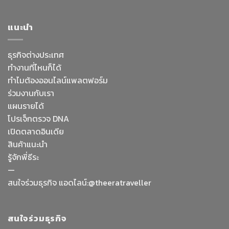
แนะนำ
ธุรกิจต่างประเทศ
ทำงานที่ไหนก็ได้
ทำไมต้องออนไลน์
แพลตฟอร์ม
ร่วมงานกับเรา
แผนรายได้
โปรเจ็กตรวจ DNA
เปิดตลาดอินเดีย
สินค้าแนะนำ
รู้จักพี่ธีระ
—
Facebook Messenge
สนใจร่วมธุรกิจ แอดไลน์:@theeratraveller
Line
สนใจร่วมธุรกิจ