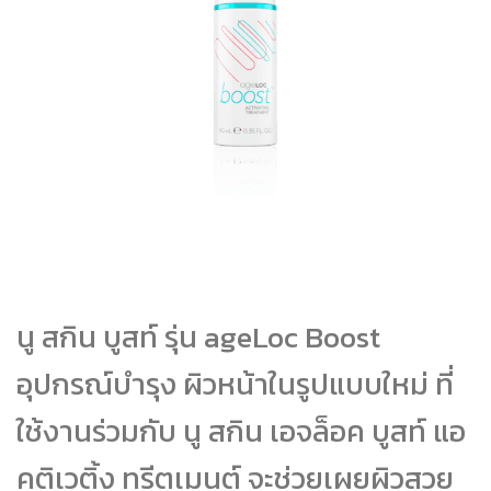
นู สกิน บูสท์ รุ่น ageLoc Boost
อุปกรณ์บำรุง ผิวหน้าในรูปแบบใหม่ ที่
ใช้งานร่วมกับ นู สกิน เอจล็อค บูสท์ แอ
คติเวติ้ง ทรีตเมนต์ จะช่วยเผยผิวสวย