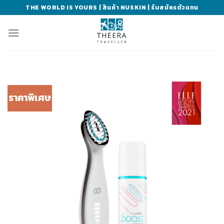
Skip
THE WORLD IS YOURS | สินค้า NUSKIN | รับสมัครตัวแทน
to
content
ราคาพิเศษ