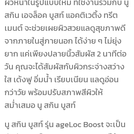
ผิวหน้าในรูปแบบใหม่ ที่ใช้งานร่วมกับ นู
สกิน เอจล็อค บูสท์ แอคติเวติ้ง ทรีต
เมนต์ จะช่วยเผยผิวสวยแลดูสุขภาพดี
จากภายในสู่ภายนอก ได้ง่าย ๆ ไม่ยุ่ง
ยาก แค่เพียงปลายนิ้วสัมผัส 2 นาทีต่อ
วัน คุณจะได้สัมผัสกับผิวกระจ่างสว่าง
ใส เด้งฟู อิ่มน้ำ เรียบเนียน แลดูอ่อน
กว่าวัย พร้อมปรับสภาพสีผิวให้
สม่ำเสมอ นู สกิน บูสท์
นู สกิน บูสท์ รุ่น ageLoc Boost จะเป็น