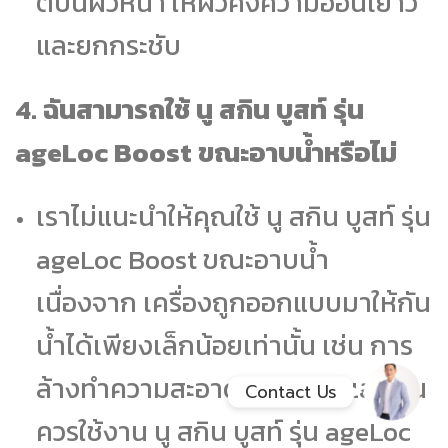
ต์บนผิวหน้า ให้ผิวคงความอ่อนเยาว์
และยกกระชับ
Facebook Messenge
4. ฉันสามารถใช้ นู สกิน บูสท์ รุ่น
Line
ageLoc Boost ขณะอาบน้ำหรือไม่
สั่งสินค้า
เราไม่แนะนำให้คุณใช้ นู สกิน บูสท์ รุ่น
Whatsapp
ageLoc Boost ขณะอาบน้ำ
เนื่องจาก เครื่องถูกออกแบบมาให้กัน
Contact Us
น้ำได้เพียงเล็กน้อยเท่านั้น เช่น การ
ล้างทำความสะอาดหัวสัมผัส และคุณ
Contact Us
ควรใช้งาน นู สกิน บูสท์ รุ่น ageLoc