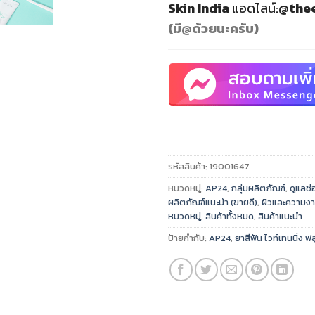
Skin India
แอดไลน์:
@thee
(มี@ด้วยนะครับ)
รหัสสินค้า:
19001647
หมวดหมู่:
AP24
,
กลุ่มผลิตภัณฑ์
,
ดูแลช
ผลิตภัณฑ์แนะนำ (ขายดี)
,
ผิวและความง
หมวดหมู่
,
สินค้าทั้งหมด
,
สินค้าแนะนำ
ป้ายกำกับ:
AP24
,
ยาสีฟัน ไวท์เทนนิ่ง ฟ