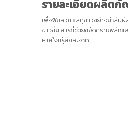
รายละเอียดผลิตภั
เพื่อฟันสวย แลดูขาวอย่างน่าสัมผัส
ขาวขึ้น สารที่ช่วยขจัดคราบพลัคแ
หายใจที่รู้สึกสะอาด