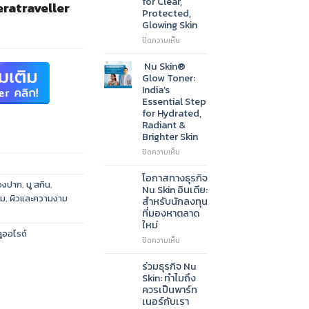
for Clear,
ratraveller
Go-
Protected,
To
Glowing Skin
Cleanser
for
บน
ปิดความเห็น
Radiant,
Nu
Healthy-
Skin®
Nu Skin®
Looking
Sunscreen
Glow Toner:
Skin
SPF
India’s
50:
Essential Step
India’s
for Hydrated,
Daily
Radiant &
Essential
Brighter Skin
for
Clear,
บน
ปิดความเห็น
Protected,
Nu
Glowing
Skin®
โอกาสทางธุรกิจ
่องปาก
,
นู สกิน
,
Skin
Glow
Nu Skin อินเดีย:
Toner:
าม
,
ผิวและความงาม
สำหรับนักลงทุน
India’s
ที่มองหาตลาด
Essential
ใหม่
Step
ลูออไรด์
for
บน
ปิดความเห็น
Hydrated,
โอกาส
Radiant
ทาง
ร่วมธุรกิจ Nu
&
ธุรกิจ
Skin: ทำไมถึง
Brighter
Nu
ควรเป็นพาร์ท
Skin
Skin
เนอร์กับเรา
อินเดีย: