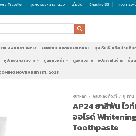
era Traveller
คุยกับพี่ธีระ ถาม-ตอบ
เริ่มต้น
Chasing193
โครงการเพื
EW MARKET INDIA
SERENU PROFESSIONAL
นู สกิน อินเดีย ร่วมทีม
อุปกรณ์ความงาม
ดูแลผิวหน้า
ดูแลผิวกาย
อุปกรณ์ในบ้าน
ขั้น
 COMING NOVEMBER 1ST, 2025
หน้าหลัก
/
กลุ่มผลิตภัณฑ์
/
นู สกิน
AP24 ยาสีฟัน ไวท์เ
ออไรด์ Whitening
Toothpaste