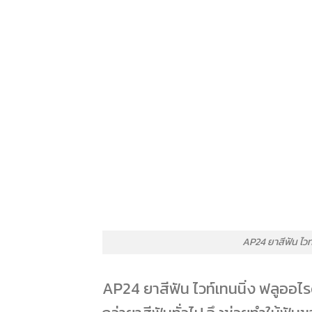
AP24 ยาสีฟัน ไวท์
AP24 ยาสีฟัน ไวท์เทนนิ่ง ฟลูออไรด์