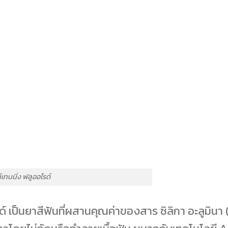
เทนนิ่ง ฟลูออไรด์
 เป็นยาสีฟันที่ผสานคุณค่าของสาร ซิลิกา อะลูมินา (S