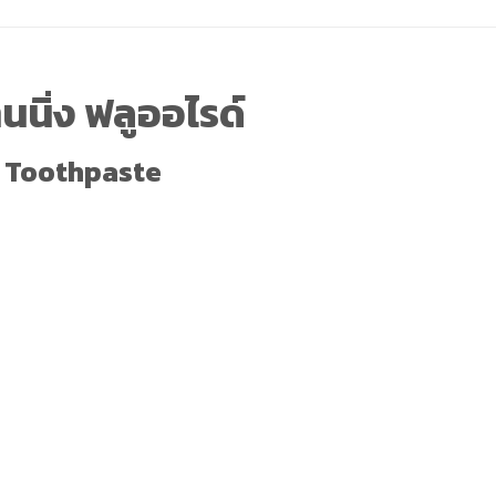
นนิ่ง ฟลูออไรด์
e Toothpaste