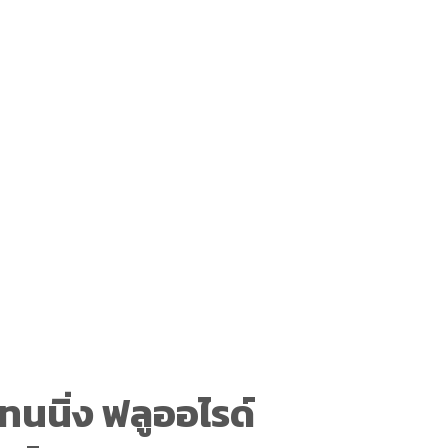
ทนนิ่ง ฟลูออไรด์