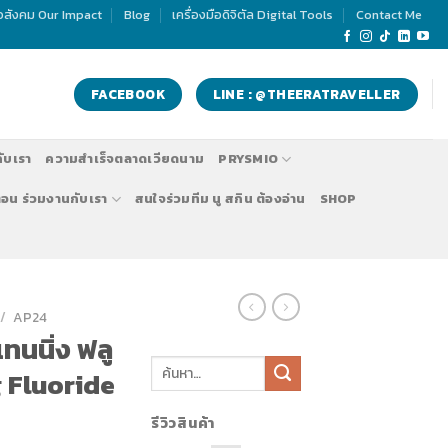
่อสังคม Our Impact
Blog
เครื่องมือดิจิตัล Digital Tools
Contact Me
FACEBOOK
LINE : @THEERATRAVELLER
กับเรา
ความสำเร็จตลาดเวียดนาม
PRYSMIO
ตอน ร่วมงานกับเรา
สนใจร่วมทีม นู สกิน ต้องอ่าน
SHOP
/
AP24
ทนนิ่ง ฟลู
 Fluoride
รีวิวสินค้า