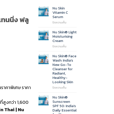
urrent
Nu Skin
Vitamin C
rice
Serum
ทนนิ่ง ฟลู
s:
บน
ปิดความเห็น
270.00.
Nu
Skin
Nu Skin® Light
Vitamin
Moisturising
C
Cream
Serum
บน
ปิดความเห็น
Nu
Skin®
Nu Skin® Face
Light
Wash: India’s
Moisturising
New Go-To
Cream
Cleanser for
Radiant,
Healthy-
Looking Skin
าในราคาพิเศษ ราคา
บน
ปิดความเห็น
Nu
Skin®
Nu Skin®
Face
ที่สูงกว่า 1,600
Sunscreen
Wash:
SPF 50: India’s
India’s
n Thai | Nu
Daily Essential
New