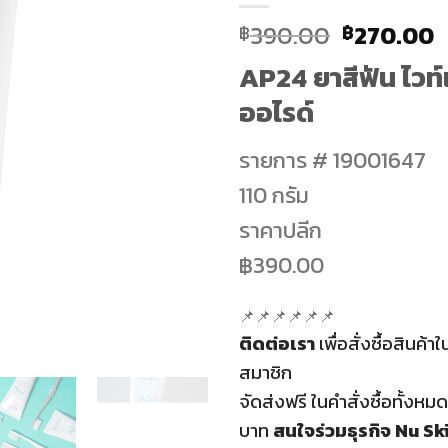
Original
C
390.00
270.00
฿
฿
price
p
AP24 ยาสีฟัน ไวท์เ
was:
i
฿390.00.
฿
ออไรด์
รายการ # 19001647
110 กรัม
ราคาปลีก
฿390.00
📌📌📌📌📌📌
ติดต่อเรา
เพื่อสั่งซื้อสินค้
สมาชิก
จัดส่งฟรี
ในคำสั่งซื้อทั้งหมด
บาท
สนใจร่วมธุรกิจ
Nu Ski