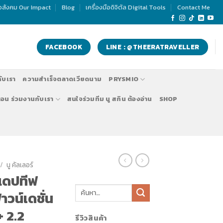
่อสังคม Our Impact
Blog
เครื่องมือดิจิตัล Digital Tools
Contact Me
FACEBOOK
LINE : @THEERATRAVELLER
กับเรา
ความสำเร็จตลาดเวียดนาม
PRYSMIO
ตอน ร่วมงานกับเรา
สนใจร่วมทีม นู สกิน ต้องอ่าน
SHOP
/
นู คัลเลอร์
ะแดปทีฟ
ฟาวน์เดชั่น
 2.2
รีวิวสินค้า