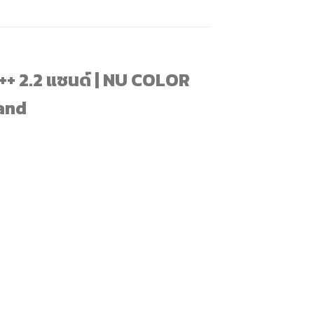
อินเดีย
ธุรกิจ
Nu
Skin
ที่
ให้
ีเอ++ 2.2 แซนด์ | NU COLOR
อิสระ
ทางการ
เงิน
and