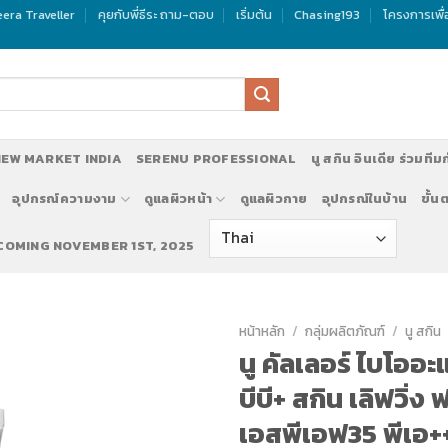
era Traveller
คุยกับพี่ธีระ ถาม-ตอบ
เริ่มต้น
Chasing193
โครงการเพื
EW MARKET INDIA
SERENU PROFESSIONAL
นู สกิน อินเดีย ร่วมทีม
อุปกรณ์ความงาม
ดูแลผิวหน้า
ดูแลผิวกาย
อุปกรณ์ในบ้าน
ขั้น
 COMING NOVEMBER 1ST, 2025
หน้าหลัก
/
กลุ่มผลิตภัณฑ์
/
นู สกิน
นู คัลเลอร์ ไบโออ
บีบี+ สกิน เลิฟวิ่ง 
เอสพีเอฟ35 พีเอ++