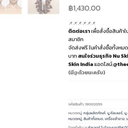
฿1,430.00
📌📌📌📌📌📌
ติดต่อเรา
เพื่อสั่งซื้อสินค้
สมาชิก
จัดส่งฟรี
ในคำสั่งซื้อทั้งหมด
บาท
สนใจร่วมธุรกิจ
Nu Ski
Skin India
แอดไลน์:
@thee
(มี@ด้วยนะครับ)
รหัสสินค้า:
19002055
หมวดหมู่:
กลุ่มผลิตภัณฑ์
,
นู คัลเลอร์
,
นู
หมวดหมู่
,
สินค้าทั้งหมด
,
เครื่องสำอาง
,
เ
ป้ายกำกับ:
นู คัลเลอร์ ไบโออะแดปทีฟ บีบี