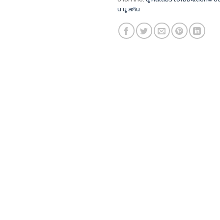
น นู สกิน