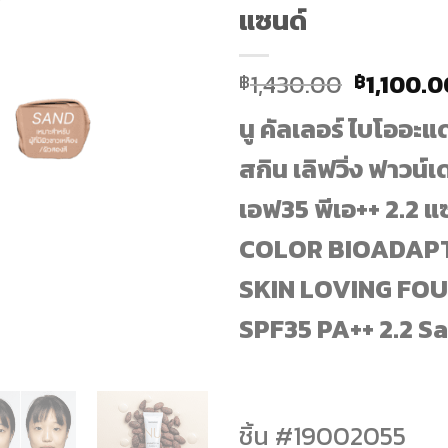
แซนด์
Original
1,430.00
1,100.0
฿
฿
price
นู คัลเลอร์ ไบโออะแ
was:
฿1,430.
สกิน เลิฟวิ่ง ฟาวน์เ
เอฟ35 พีเอ++ 2.2 แ
COLOR BIOADAPT
SKIN LOVING FO
SPF35 PA++ 2.2 S
ชิ้น #
19002055