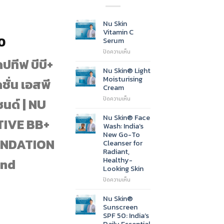
Nu Skin
Vitamin C
Current
0
Serum
price
บน
ปิดความเห็น
ดปทีฟ บีบี+
Nu
is:
Skin
Nu Skin® Light
00.
฿1,100.00.
Vitamin
Moisturising
ดชั่น เอสพี
C
Cream
Serum
บน
ปิดความเห็น
ซนด์ | NU
Nu
Skin®
Nu Skin® Face
IVE BB+
Light
Wash: India’s
Moisturising
New Go-To
Cream
UNDATION
Cleanser for
Radiant,
Healthy-
and
Looking Skin
บน
ปิดความเห็น
Nu
Skin®
Nu Skin®
Face
Sunscreen
Wash:
SPF 50: India’s
India’s
Daily Essential