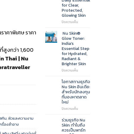
New
for Clear,
Go-
Protected,
To
Glowing Skin
Cleanser
for
บน
ปิดความเห็น
Radiant,
Nu
าในราคาพิเศษ ราคา
Healthy-
Skin®
Nu Skin®
Looking
Sunscreen
Glow Toner:
Skin
SPF
India’s
50:
Essential Step
ที่สูงกว่า 1,600
India’s
for Hydrated,
Daily
n Thai | Nu
Radiant &
Essential
Brighter Skin
for
ratraveller
Clear,
บน
ปิดความเห็น
Protected,
Nu
Glowing
Skin®
โอกาสทางธุรกิจ
Skin
Glow
Nu Skin อินเดีย:
Toner:
สำหรับนักลงทุน
India’s
ที่มองหาตลาด
Essential
ใหม่
Step
for
บน
ปิดความเห็น
Hydrated,
โอกาส
 สกิน
,
ผิวและความงาม
Radiant
ทาง
ร่วมธุรกิจ Nu
&
ธุรกิจ
ครื่องสำอาง
Skin: ทำไมถึง
Brighter
Nu
ควรเป็นพาร์ท
Skin
Skin
 สกิน เลิฟวิ่ง ฟาวน์เดชั่