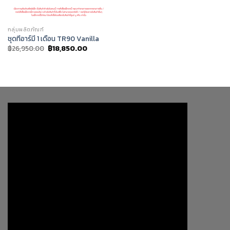
กลุ่มผลิตภัณฑ์
ชุดทีอาร์มี 1 เดือน TR90 Vanilla
Original
Current
฿
26,950.00
฿
18,850.00
price
price
was:
is:
฿26,950.00.
฿18,850.00.