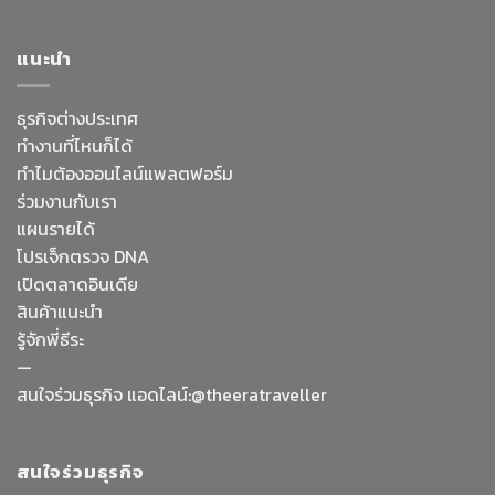
แนะนำ
ธุรกิจต่างประเทศ
ทำงานที่ไหนก็ได้
ทำไมต้องออนไลน์
แพลตฟอร์ม
ร่วมงานกับเรา
แผนรายได้
โปรเจ็กตรวจ DNA
เปิดตลาดอินเดีย
สินค้าแนะนำ
รู้จักพี่ธีระ
—
Facebook Messenge
สนใจร่วมธุรกิจ แอดไลน์:@theeratraveller
Line
สนใจร่วมธุรกิจ