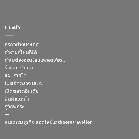
แนะนำ
ธุรกิจต่างประเทศ
ทำงานที่ไหนก็ได้
ทำไมต้องออนไลน์
แพลตฟอร์ม
ร่วมงานกับเรา
แผนรายได้
โปรเจ็กตรวจ DNA
เปิดตลาดอินเดีย
สินค้าแนะนำ
รู้จักพี่ธีระ
—
Facebook Messenge
สนใจร่วมธุรกิจ แอดไลน์:@theeratraveller
Line