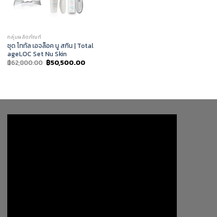
กลุ่มผลิตภัณฑ์
ชุด โททัล เอจล็อค นู สกิน | Total
ageLOC Set Nu Skin
Original
Current
฿
62,800.00
฿
50,500.00
price
price
was:
is:
฿62,800.00.
฿50,500.00.