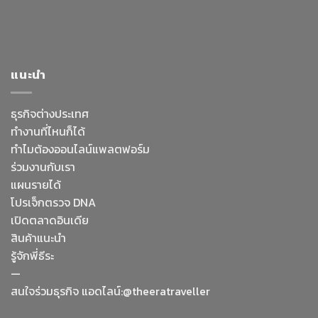
แนะนำ
ธุรกิจต่างประเทศ
ทำงานที่ไหนก็ได้
ทำไมต้องออนไลน์
แพลตฟอร์ม
ร่วมงานกับเรา
แผนรายได้
โปรเจ็กตรวจ DNA
เปิดตลาดอินเดีย
สินค้าแนะนำ
รู้จักพี่ธีระ
—
Facebook Messenge
สนใจร่วมธุรกิจ แอดไลน์:@theeratraveller