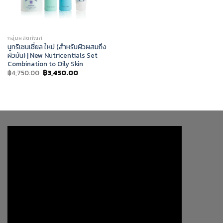
กลุ่มผลิตภัณฑ์
นูทริเซนเชี่ยล ใหม่ (สำหรับผิวผสมถึง
ผิวมัน) | New Nutricentials Set
Combination to Oily Skin
Original
Current
฿
4,750.00
฿
3,450.00
price
price
was:
is:
฿4,750.00.
฿3,450.00.