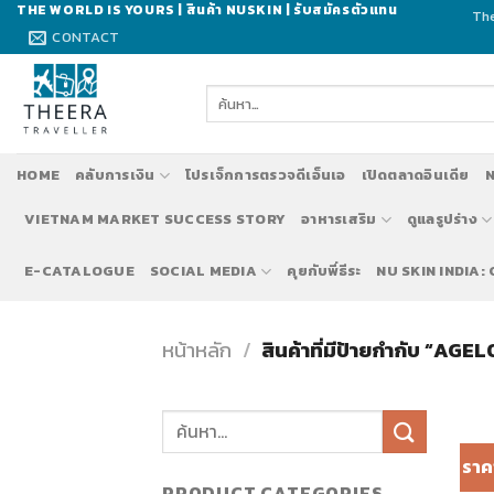
Skip
THE WORLD IS YOURS | สินค้า NUSKIN | รับสมัครตัวแทน
The
to
CONTACT
content
ค้นหา:
HOME
คลับการเงิน
โปรเจ็กการตรวจดีเอ็นเอ
เปิดตลาดอินเดีย
N
VIETNAM MARKET SUCCESS STORY
อาหารเสริม
ดูแลรูปร่าง
E-CATALOGUE
SOCIAL MEDIA
คุยกับพี่ธีระ
NU SKIN INDIA:
หน้าหลัก
/
สินค้าที่มีป้ายกำกับ “A
ราค
PRODUCT CATEGORIES