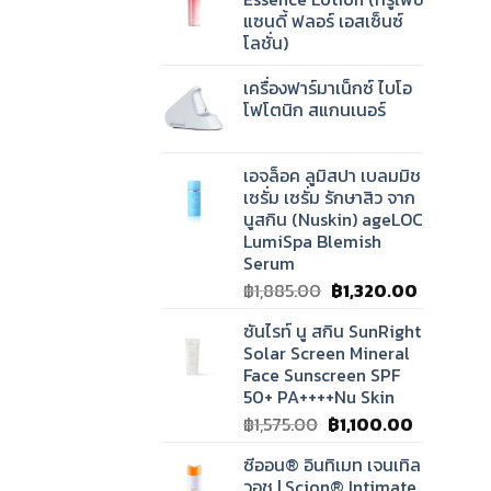
แซนดี้​ ฟลอร์ เอสเซ็นซ์
โลชั่น)
เครื่องฟาร์มาเน็กซ์ ไบโอ
โฟโตนิก สแกนเนอร์
เอจล็อค ลูมิสปา เบลมมิช
เซรั่ม เซรั่ม รักษาสิว จาก
นูสกิน (Nuskin) ageLOC
LumiSpa Blemish
Serum
Original
Current
฿
1,885.00
฿
1,320.00
price
price
ซันไรท์ นู สกิน SunRight
was:
is:
Solar Screen Mineral
฿1,885.00.
฿1,320.00
Face Sunscreen SPF
50+ PA++++Nu Skin
Original
Current
฿
1,575.00
฿
1,100.00
price
price
ซีออน® อินทิเมท เจนเทิล
was:
is:
วอช | Scion® Intimate