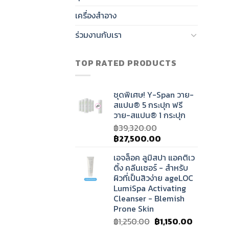
เครื่องสำอาง
ร่วมงานกับเรา
TOP RATED PRODUCTS
ชุดพิเศษ! Y-Span วาย-
สแปน® 5 กระปุก ฟรี
วาย-สแปน® 1 กระปุก
฿
39,320.00
Original
Current
฿
27,500.00
price
price
เอจล็อค ลูมิสปา แอคติเว
was:
is:
ติ้ง คลีนเซอร์ - สำหรับ
฿39,320.00.
฿27,500.00.
ผิวที่เป็นสิวง่าย ageLOC
LumiSpa Activating
Cleanser - Blemish
Prone Skin
Original
Current
฿
1,250.00
฿
1,150.00