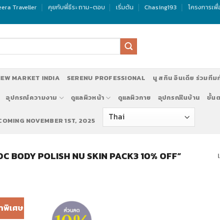
era Traveller
คุยกับพี่ธีระ ถาม-ตอบ
เริ่มต้น
Chasing193
โครงการเพื
EW MARKET INDIA
SERENU PROFESSIONAL
นู สกิน อินเดีย ร่วมทีม
อุปกรณ์ความงาม
ดูแลผิวหน้า
ดูแลผิวกาย
อุปกรณ์ในบ้าน
ขั้น
 COMING NOVEMBER 1ST, 2025
GELOC BODY POLISH NU SKIN PACK3 10% OFF”
าพิเศษ