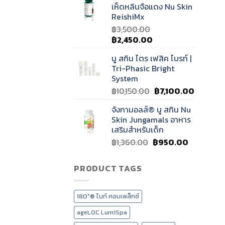
เห็ดหลินจือแดง Nu Skin
฿1,250.00.
฿1,150.00.
ReishiMx
฿
3,500.00
Original
Current
฿
2,450.00
price
price
นู สกิน ไตร เฟสิค ไบรท์ |
was:
is:
Tri-Phasic Bright
฿3,500.00.
฿2,450.00.
System
Original
Current
฿
10,150.00
฿
7,100.00
price
price
จังกามอลส์® นู สกิน Nu
was:
is:
Skin Jungamals อาหาร
฿10,150.00.
฿7,100.0
เสริมสำหรับเด็ก
Original
Current
฿
1,360.00
฿
950.00
price
price
was:
is:
PRODUCT TAGS
฿1,360.00.
฿950.00.
180°® ไนท์ คอมเพล็กซ์
ageLOC LumiSpa