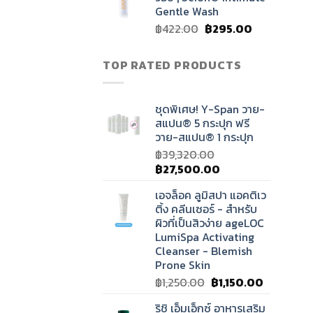
฿1,575.00.
฿1,100.00.
Gentle Wash
Original
Current
฿
422.00
฿
295.00
price
price
was:
is:
TOP RATED PRODUCTS
฿422.00.
฿295.00.
ชุดพิเศษ! Y-Span วาย-
สแปน® 5 กระปุก ฟรี
วาย-สแปน® 1 กระปุก
฿
39,320.00
Original
Current
฿
27,500.00
price
price
เอจล็อค ลูมิสปา แอคติเว
was:
is:
ติ้ง คลีนเซอร์ - สำหรับ
฿39,320.00.
฿27,500.00.
ผิวที่เป็นสิวง่าย ageLOC
LumiSpa Activating
Cleanser - Blemish
Prone Skin
Original
Current
฿
1,250.00
฿
1,150.00
price
price
ริชิ เอ็มเอ็กซ์ อาหารเสริม
was:
is: