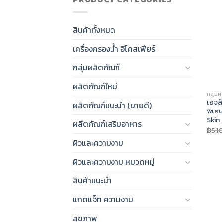
สินค้าทั้งหมด
เครื่องกรองน้ำ อีโคสเฟียร์
กลุ่มผลิตภัณฑ์
ผลิตภัณฑ์ใหม่
กลุ่ม
เอจล็
ผลิตภัณฑ์แนะนำ (ขายดี)
พิเศ
Skin
ผลืตภัณฑ์เสริมอาหาร
฿
5,1
ผิวและความงาม
ผิวและความงาม หมวดหมู่
สินค้าแนะนำ
แกดแจ็ท ความงาม
สุขภาพ