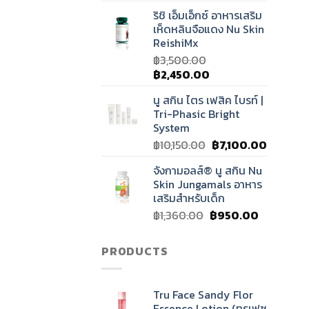
price
price
ริชิ เอ็มเอ็กซ์ อาหารเสริม
was:
is:
เห็ดหลินจือแดง Nu Skin
฿1,250.00.
฿1,150.00.
ReishiMx
฿
3,500.00
Original
Current
฿
2,450.00
price
price
นู สกิน ไตร เฟสิค ไบรท์ |
was:
is:
Tri-Phasic Bright
฿3,500.00.
฿2,450.00.
System
Original
Current
฿
10,150.00
฿
7,100.00
price
price
จังกามอลส์® นู สกิน Nu
was:
is:
Skin Jungamals อาหาร
฿10,150.00.
฿7,100.0
เสริมสำหรับเด็ก
Original
Current
฿
1,360.00
฿
950.00
price
price
was:
is:
PRODUCTS
฿1,360.00.
฿950.00.
Tru Face Sandy Flor
Essence Lotion (ทรูเฟซ