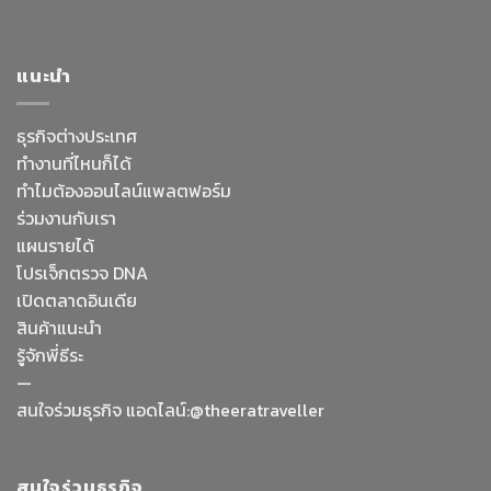
แนะนำ
ธุรกิจต่างประเทศ
ทำงานที่ไหนก็ได้
ทำไมต้องออนไลน์
แพลตฟอร์ม
ร่วมงานกับเรา
แผนรายได้
โปรเจ็กตรวจ DNA
เปิดตลาดอินเดีย
สินค้าแนะนำ
รู้จักพี่ธีระ
—
Facebook Messenge
สนใจร่วมธุรกิจ แอดไลน์:@theeratraveller
Line
สนใจร่วมธุรกิจ