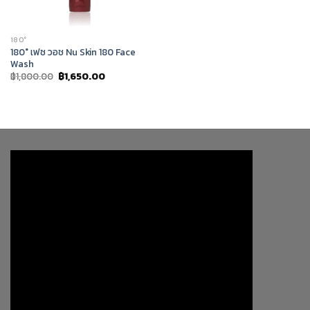
180°
180° เฟซ วอช Nu Skin 180 Face
Wash
Original
Current
฿
1,800.00
฿
1,650.00
price
price
was:
is:
฿1,800.00.
฿1,650.00.