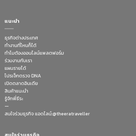
แนะนำ
ธุรกิจต่างประเทศ
ทำงานที่ไหนก็ได้
ทำไมต้องออนไลน์
แพลตฟอร์ม
ร่วมงานกับเรา
แผนรายได้
โปรเจ็กตรวจ DNA
เปิดตลาดอินเดีย
สินค้าแนะนำ
รู้จักพี่ธีระ
—
Facebook Messenge
สนใจร่วมธุรกิจ แอดไลน์:@theeratraveller
Line
สนใจร่วมธุรกิจ