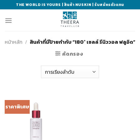
Skip
THE WORLD IS YOURS | สินค้า NUSKIN | รับสมัครตัวแทน
to
content
หน้าหลัก
/
สินค้าที่มีป้ายกำกับ “180° เซลล์ รีนิววอล ฟลูอิด”
คัดกรอง
ราคาพิเศษ