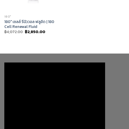
180°
180° เซลล์ รีนิววอล ฟลูอิด | 180
Cell Renewal Fluid
Original
Current
฿
4,072.00
฿
2,850.00
price
price
was:
is:
฿4,072.00.
฿2,850.00.