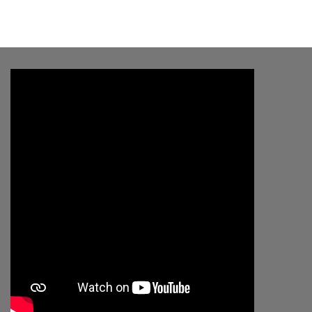
price
price
was:
is:
฿3,420.00.
฿2,390.00.