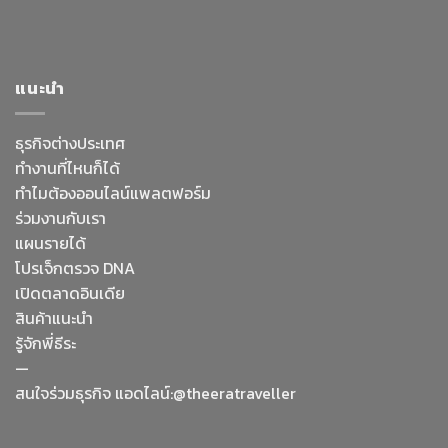
แนะนำ
ธุรกิจต่างประเทศ
ทำงานที่ไหนก็ได้
ทำไมต้องออนไลน์
แพลตฟอร์ม
ร่วมงานกับเรา
แผนรายได้
โปรเจ็กตรวจ DNA
เปิดตลาดอินเดีย
สินค้าแนะนำ
รู้จักพี่ธีระ
—
Facebook Messenge
สนใจร่วมธุรกิจ แอดไลน์:@theeratraveller
Line