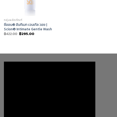
กลุ่มผลิตภัณฑ์
ซีออน® อินทิเมท เจนเทิล วอช |
Scion® Intimate Gentle Wash
Original
Current
฿
422.00
฿
295.00
price
price
was:
is:
฿422.00.
฿295.00.