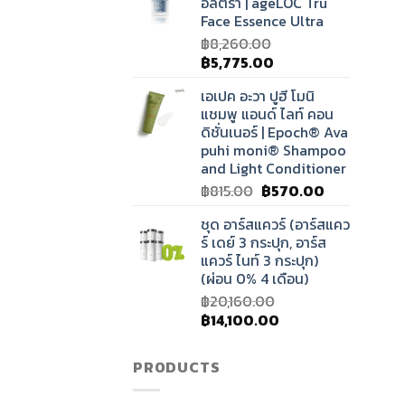
อัลตร้า | ageLOC Tru
฿31,320.00.
฿21,900.00.
Face Essence Ultra
฿
8,260.00
Original
Current
฿
5,775.00
price
price
เอเปค อะวา ปูฮี โมนิ
was:
is:
แชมพู แอนด์ ไลท์ คอน
฿8,260.00.
฿5,775.00.
ดิชั่นเนอร์ | Epoch® Ava
puhi moni® Shampoo
and Light Conditioner
Original
Current
฿
815.00
฿
570.00
price
price
ชุด อาร์สแควร์ (อาร์สแคว
was:
is:
ร์ เดย์ 3 กระปุก, อาร์ส
฿815.00.
฿570.00.
แควร์ ไนท์ 3 กระปุก)
(ผ่อน 0% 4 เดือน)
฿
20,160.00
Original
Current
฿
14,100.00
price
price
was:
is:
PRODUCTS
฿20,160.00.
฿14,100.00.