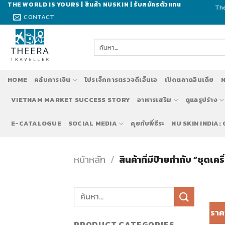
Skip
THE WORLD IS YOURS | สินค้า NUSKIN | รับสมัครตัวแทน
The
to
CONTACT
content
ค้นหา:
HOME
คลับการเงิน
โปรเจ็กการตรวจดีเอ็นเอ
เปิดตลาดอินเดีย
N
VIETNAM MARKET SUCCESS STORY
อาหารเสริม
ดูแลรูปร่าง
E-CATALOGUE
SOCIAL MEDIA
คุยกับพี่ธีระ
NU SKIN INDIA:
หน้าหลัก
/
สินค้าที่มีป้ายกำกับ “ชุดเคร
ราค
PRODUCT CATEGORIES