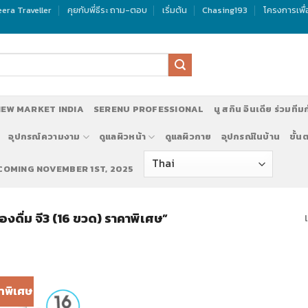
era Traveller
คุยกับพี่ธีระ ถาม-ตอบ
เริ่มต้น
Chasing193
โครงการเพื
EW MARKET INDIA
SERENU PROFESSIONAL
นู สกิน อินเดีย ร่วมทีม
อุปกรณ์ความงาม
ดูแลผิวหน้า
ดูแลผิวกาย
อุปกรณ์ในบ้าน
ขั้น
 COMING NOVEMBER 1ST, 2025
ื่องดื่ม จี3 (16 ขวด) ราคาพิเศษ”
าพิเศษ