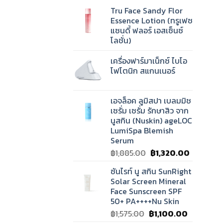
Tru Face Sandy Flor
Essence Lotion (ทรูเฟซ
แซนดี้​ ฟลอร์ เอสเซ็นซ์
โลชั่น)
เครื่องฟาร์มาเน็กซ์ ไบโอ
โฟโตนิก สแกนเนอร์
เอจล็อค ลูมิสปา เบลมมิช
เซรั่ม เซรั่ม รักษาสิว จาก
นูสกิน (Nuskin) ageLOC
LumiSpa Blemish
Serum
Original
Current
฿
1,885.00
฿
1,320.00
price
price
ซันไรท์ นู สกิน SunRight
was:
is:
Solar Screen Mineral
฿1,885.00.
฿1,320.00
Face Sunscreen SPF
50+ PA++++Nu Skin
Original
Current
฿
1,575.00
฿
1,100.00