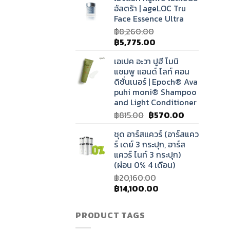
อัลตร้า | ageLOC Tru
฿31,320.00.
฿21,900.00.
Face Essence Ultra
฿
8,260.00
Original
Current
฿
5,775.00
price
price
เอเปค อะวา ปูฮี โมนิ
was:
is:
แชมพู แอนด์ ไลท์ คอน
฿8,260.00.
฿5,775.00.
ดิชั่นเนอร์ | Epoch® Ava
puhi moni® Shampoo
and Light Conditioner
Original
Current
฿
815.00
฿
570.00
price
price
ชุด อาร์สแควร์ (อาร์สแคว
was:
is:
ร์ เดย์ 3 กระปุก, อาร์ส
฿815.00.
฿570.00.
แควร์ ไนท์ 3 กระปุก)
(ผ่อน 0% 4 เดือน)
฿
20,160.00
Original
Current
฿
14,100.00
price
price
was:
is:
PRODUCT TAGS
฿20,160.00.
฿14,100.00.