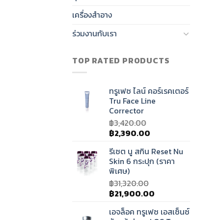
เครื่องสำอาง
ร่วมงานกับเรา
TOP RATED PRODUCTS
ทรูเฟซ ไลน์ คอร์เรคเตอร์
Tru Face Line
Corrector
฿
3,420.00
Original
Current
฿
2,390.00
price
price
รีเซต นู สกิน Reset Nu
was:
is:
Skin 6 กระปุก (ราคา
฿3,420.00.
฿2,390.00.
พิเศษ)
฿
31,320.00
Original
Current
฿
21,900.00
price
price
เอจล็อค ทรูเฟซ เอสเซ็นซ์
was:
is: