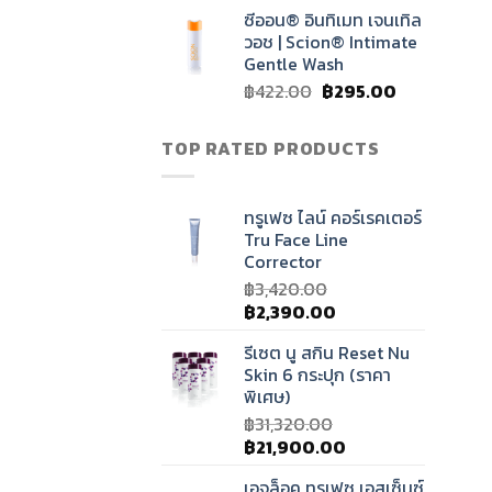
price
price
ซีออน® อินทิเมท เจนเทิล
was:
is:
วอช | Scion® Intimate
฿1,575.00.
฿1,100.00.
Gentle Wash
Original
Current
฿
422.00
฿
295.00
price
price
was:
is:
TOP RATED PRODUCTS
฿422.00.
฿295.00.
ทรูเฟซ ไลน์ คอร์เรคเตอร์
Tru Face Line
Corrector
฿
3,420.00
Original
Current
฿
2,390.00
price
price
รีเซต นู สกิน Reset Nu
was:
is:
Skin 6 กระปุก (ราคา
฿3,420.00.
฿2,390.00.
พิเศษ)
฿
31,320.00
Original
Current
฿
21,900.00
price
price
เอจล็อค ทรูเฟซ เอสเซ็นซ์
was:
is: