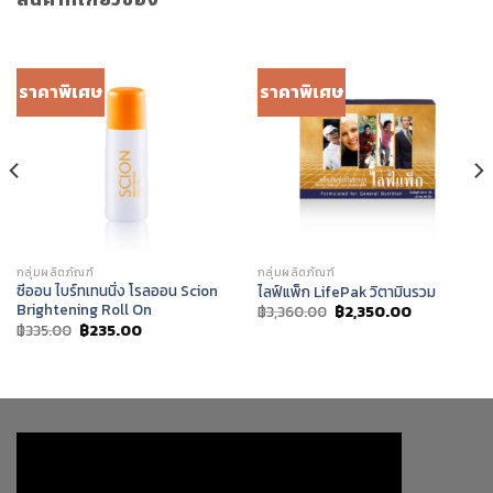
ราคาพิเศษ
ราคาพิเศษ
กลุ่มผลิตภัณฑ์
กลุ่มผลิตภัณฑ์
ซีออน ไบร์ทเทนนิ่ง โรลออน Scion
ไลฟ์แพ็ก LifePak วิตามินรวม
Brightening Roll On
Original
Current
฿
3,360.00
฿
2,350.00
price
price
Original
Current
฿
335.00
฿
235.00
was:
is:
price
price
฿3,360.00.
฿2,350.00.
was:
is:
฿335.00.
฿235.00.