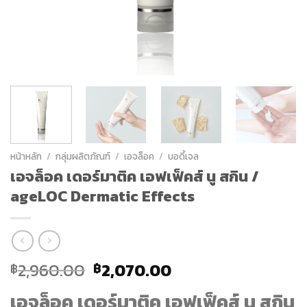
หน้าหลัก
/
กลุ่มผลิตภัณฑ์
/
เอจล็อค
/
บอดี้เจล
เอจล็อค เดอร์มาติค เอฟเฟ็คส์ นู สกิน /
ageLOC Dermatic Effects
Original
Current
2,960.00
2,070.00
฿
฿
price
price
เอจล็อค เดอร์มาติค เอฟเฟ็คส์ นู สกิน
was:
is: