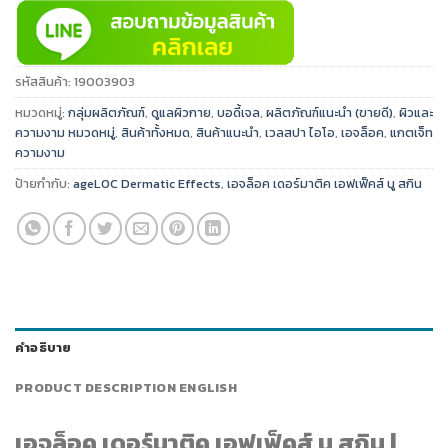
รหัสสินค้า:
19003903
หมวดหมู่:
กลุ่มผลิตภัณฑ์
,
ดูแลผิวกาย
,
บอดี้เจล
,
ผลิตภัณฑ์แนะนำ (ขายดี)
,
ผิวและ
ความงาม หมวดหมู่
,
สินค้าทั้งหมด
,
สินค้าแนะนำ
,
เวลสปา ไอโอ
,
เอจล็อค
,
แกตเจ็ท
ความงาม
ป้ายกำกับ:
ageLOC Dermatic Effects
,
เอจล็อค เดอร์มาติค เอฟเฟ็คส์ นู สกิน
คำอธิบาย
PRODUCT DESCRIPTION ENGLISH
เอจล็อค เดอร์มาติค เอฟเฟ็คส์ นู สกิน |