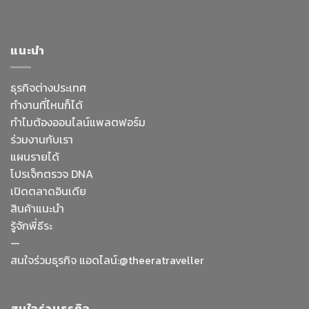
แนะนำ
ธุรกิจต่างประเทศ
ทำงานที่ไหนก็ได้
ทำไมต้องออนไลน์
แพลตฟอร์ม
ร่วมงานกับเรา
แผนรายได้
โปรเจ็กตรวจ DNA
เปิดตลาดอินเดีย
สินค้าแนะนำ
รู้จักพี่ธีระ
—
Facebook Messenge
สนใจร่วมธุรกิจ แอดไลน์:@theeratraveller
Line
สนใจร่วมธุรกิจ