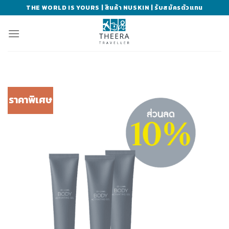
Skip
THE WORLD IS YOURS | สินค้า NUSKIN | รับสมัครตัวแทน
to
content
ราคาพิเศษ