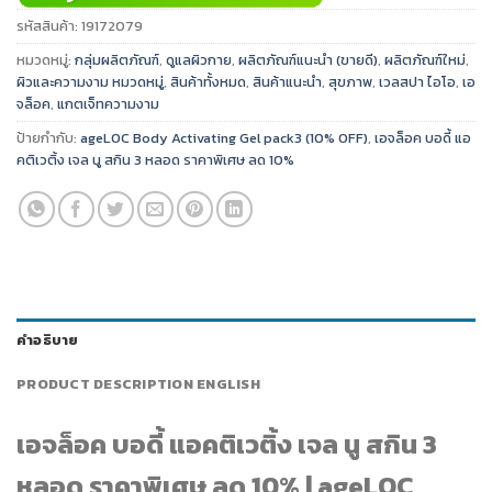
รหัสสินค้า:
19172079
หมวดหมู่:
กลุ่มผลิตภัณฑ์
,
ดูแลผิวกาย
,
ผลิตภัณฑ์แนะนำ (ขายดี)
,
ผลิตภัณฑ์ใหม่
,
ผิวและความงาม หมวดหมู่
,
สินค้าทั้งหมด
,
สินค้าแนะนำ
,
สุขภาพ
,
เวลสปา ไอโอ
,
เอ
จล็อค
,
แกตเจ็ทความงาม
ป้ายกำกับ:
ageLOC Body Activating Gel pack3 (10% OFF)
,
เอจล็อค บอดี้ แอ
คติเวติ้ง เจล นู สกิน 3 หลอด ราคาพิเศษ ลด 10%
คำอธิบาย
PRODUCT DESCRIPTION ENGLISH
เอจล็อค บอดี้ แอคติเวติ้ง เจล นู สกิน 3
หลอด ราคาพิเศษ ลด 10% | ageLOC