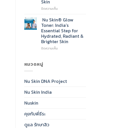
Skin
Go-
To
บน
ปิดความเห็น
Cleanser
Nu
for
Skin®
Nu Skin® Glow
Radiant,
Sunscreen
Toner: India’s
Healthy-
SPF
Essential Step for
Looking
50:
Hydrated, Radiant &
Skin
India’s
Brighter Skin
Daily
Essential
บน
ปิดความเห็น
for
Nu
Clear,
Skin®
Protected,
Glow
หมวดหมู่
Glowing
Toner:
Skin
India’s
Essential
Nu Skin DNA Project
Step
for
Nu Skin India
Hydrated,
Radiant
&
Nuskin
Brighter
Skin
คุยกับพี่ธีระ
ดูแล รักษาสิว