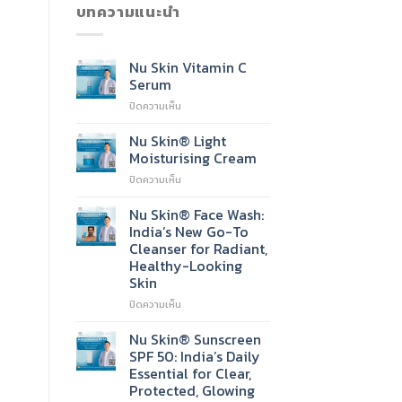
บทความแนะนำ
Nu Skin Vitamin C
Serum
บน
ปิดความเห็น
Nu
Skin
Nu Skin® Light
Vitamin
Moisturising Cream
C
บน
ปิดความเห็น
Serum
Nu
Skin®
Nu Skin® Face Wash:
Light
India’s New Go-To
Moisturising
Cleanser for Radiant,
Cream
Healthy-Looking
Skin
บน
ปิดความเห็น
Nu
Skin®
Nu Skin® Sunscreen
Face
SPF 50: India’s Daily
Wash:
Essential for Clear,
India’s
Protected, Glowing
New