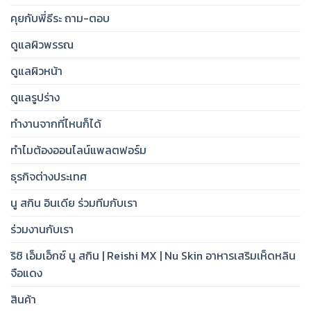
คุยกับพี่ธีระ ถาม-ตอบ
ดูแลผิวพรรณ
ดูแลผิวหน้า
ดูแลรูปร่าง
ทำงานจากที่ไหนก็ได้
ทำไมต้องออนไลน์แพลตฟอร์ม
ธุรกิจต่างประเทศ
นู สกิน อินเดีย ร่วมทีมกับเรา
ร่วมงานกับเรา
ริชิ เอ็มเอ็กซ์ นู สกิน | Reishi MX | Nu Skin อาหารเสริมเห็ดหลิน
จือแดง
สินค้า