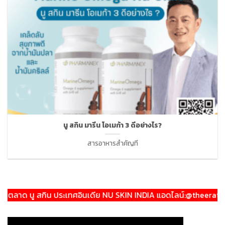
นู สกิน มารีน โอเมก้า 3 ดีอย่างไร?
สารอาหารสำคัญที
ด นู สกิน ประเทศอินเดีย NU SKIN INDIA แอดไลน์:@theeratravelle