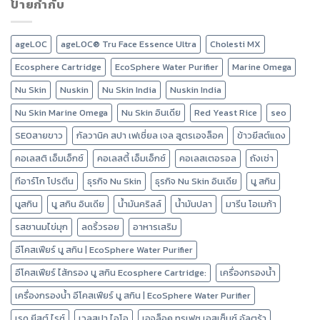
ป้ายกำกับ
ageLOC
ageLOC® Tru Face Essence Ultra
Cholesti MX
Ecosphere Cartridge
EcoSphere Water Purifier
Marine Omega
Nu Skin
Nuskin
Nu Skin India
Nuskin India
Nu Skin Marine Omega
Nu Skin อินเดีย
Red Yeast Rice
seo
SEOสายขาว
กัลวานิค สปา เฟเชี่ยล เจล สูตรเอจล็อค
ข้าวยีสต์แดง
คอเลสติ เอ็มเอ็กซ์
คอเลสตี้ เอ็มเอ็กซ์
คอเลสเตอรอล
ถังเช่า
ทีอาร์โก โปรตีน
ธุรกิจ Nu Skin
ธุรกิจ Nu Skin อินเดีย
นู สกิน
นูสกิน
นู สกิน อินเดีย
น้ำมันคริลล์
น้ำมันปลา
มารีน โอเมก้า
รสชานมไข่มุก
ลดริ้วรอย
อาหารเสริม
อีโคสเฟียร์ นู สกิน | EcoSphere Water Purifier
อีโคสเฟียร์ ไส้กรอง นู สกิน Ecosphere Cartridge:
เครื่องกรองน้ำ
เครื่องกรองน้ำ อีโคสเฟียร์ นู สกิน | EcoSphere Water Purifier
เรด ยีสต์ ไรซ์
เวลสปา ไอโอ
เอจล็อค ทรูเฟซ เอสเซ็นซ์ อัลตร้า