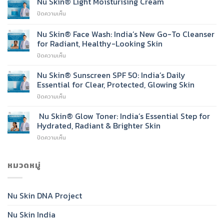
Nu Skin® Light Moisturising Cream
Vitamin
บน
ปิดความเห็น
C
Nu
Serum
Skin®
Nu Skin® Face Wash: India’s New Go-To Cleanser
Light
for Radiant, Healthy-Looking Skin
Moisturising
บน
ปิดความเห็น
Cream
Nu
Skin®
Nu Skin® Sunscreen SPF 50: India’s Daily
Face
Essential for Clear, Protected, Glowing Skin
Wash:
บน
ปิดความเห็น
India’s
Nu
New
Skin®
Nu Skin® Glow Toner: India’s Essential Step for
Go-
Sunscreen
To
Hydrated, Radiant & Brighter Skin
SPF
Cleanser
บน
ปิดความเห็น
50:
for
Nu
India’s
Radiant,
Skin®
Daily
Healthy-
Glow
หมวดหมู่
Essential
Looking
Toner:
for
Skin
India’s
Clear,
Essential
Protected,
Nu Skin DNA Project
Step
Glowing
for
Skin
Nu Skin India
Hydrated,
Radiant