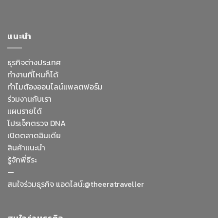
แนะนำ
ธุรกิจต่างประเทศ
ทำงานที่ไหนก็ได้
ทำไมต้องออนไลน์
แพลตฟอร์ม
ร่วมงานกับเรา
แผนรายได้
โปรเจ็กตรวจ DNA
เปิดตลาดอินเดีย
สินค้าแนะนำ
รู้จักพี่ธีระ
—
Facebook Messenge
สนใจร่วมธุรกิจ แอดไลน์:@theeratraveller
Line
สนใจร่วมธุรกิจ