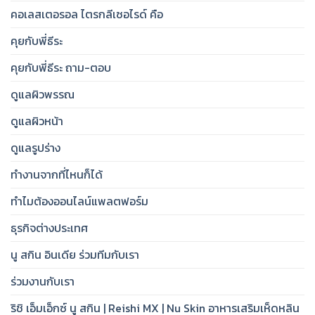
คอเลสเตอรอล ไตรกลีเซอไรด์ คือ
คุยกับพี่ธีระ
คุยกับพี่ธีระ ถาม-ตอบ
ดูแลผิวพรรณ
ดูแลผิวหน้า
ดูแลรูปร่าง
ทำงานจากที่ไหนก็ได้
ทำไมต้องออนไลน์แพลตฟอร์ม
ธุรกิจต่างประเทศ
นู สกิน อินเดีย ร่วมทีมกับเรา
ร่วมงานกับเรา
ริชิ เอ็มเอ็กซ์ นู สกิน | Reishi MX | Nu Skin อาหารเสริมเห็ดหลิน