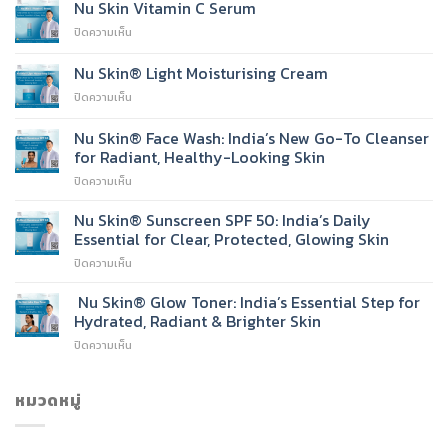
Nu Skin Vitamin C Serum
บน
ปิดความเห็น
Nu
Skin
Nu Skin® Light Moisturising Cream
Vitamin
บน
ปิดความเห็น
C
Nu
Serum
Skin®
Nu Skin® Face Wash: India’s New Go-To Cleanser
Light
for Radiant, Healthy-Looking Skin
Moisturising
บน
ปิดความเห็น
Cream
Nu
Skin®
Nu Skin® Sunscreen SPF 50: India’s Daily
Face
Essential for Clear, Protected, Glowing Skin
Wash:
บน
ปิดความเห็น
India’s
Nu
New
Skin®
Nu Skin® Glow Toner: India’s Essential Step for
Go-
Sunscreen
To
Hydrated, Radiant & Brighter Skin
SPF
Cleanser
บน
ปิดความเห็น
50:
for
Nu
India’s
Radiant,
Skin®
Daily
Healthy-
Glow
หมวดหมู่
Essential
Looking
Toner:
for
Skin
India’s
Clear,
Essential