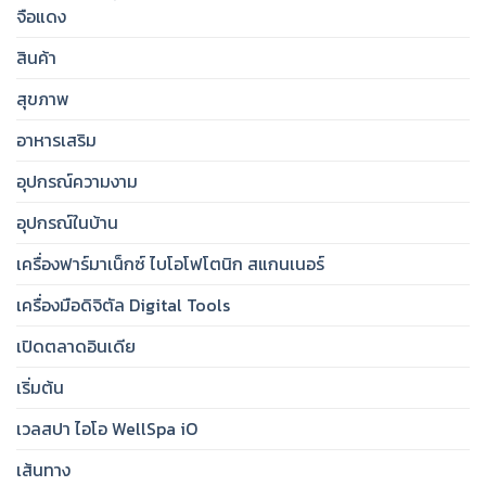
จือแดง
สินค้า
สุขภาพ
อาหารเสริม
อุปกรณ์ความงาม
อุปกรณ์ในบ้าน
เครื่องฟาร์มาเน็กซ์ ไบโอโฟโตนิก สแกนเนอร์
เครื่องมือดิจิตัล Digital Tools
เปิดตลาดอินเดีย
เริ่มต้น
เวลสปา ไอโอ WellSpa iO
เส้นทาง