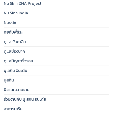
Protected,
Nu Skin DNA Project
Step
Glowing
for
Skin
Nu Skin India
Hydrated,
Radiant
&
Nuskin
Brighter
Skin
คุยกับพี่ธีระ
ดูแล รักษาสิว
ดูแลช่องปาก
ดูแลปัญหาริ้วรอย
นู สกิน อินเดีย
นูสกิน
ผิวและความงาม
ร่วมงานกับ นู สกิน อินเดีย
อาหารเสริม