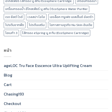
อีโคสเฟียร์ ไส้กรอง นู สกิน Ecosphere Cartridge:
เครื่องกรองน้ำ
เครื่องกรองน้ำ อีโคสเฟียร์ นู สกิน | EcoSphere Water Purifier
เรด ยีสต์ ไรซ์
เวลสปา ไอโอ
เอจล็อค ทรูเฟซ เอสเซ็นซ์ อัลตร้า
โปรตีนจากพืช
โปรตีนเสริม
โอกาสทางธุรกิจ Nu Skin อินเดีย
โอเมก้า 3
ไส้กรอง eSpring นู ส กิน (EcoSphere Cartridge)
หน้า
ageLOC Tru Face Esscence Ultra Uplifting Cream
Blog
Cart
Chasing193
Checkout