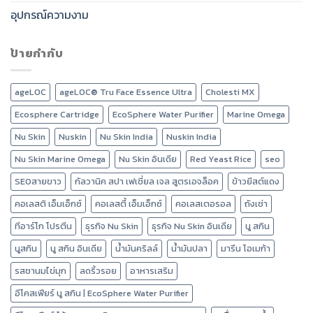
อุปกรณ์ความงาม
ป้ายกำกับ
ageLOC
ageLOC® Tru Face Essence Ultra
Cholesti MX
Ecosphere Cartridge
EcoSphere Water Purifier
Marine Omega
Nu Skin
Nuskin
Nu Skin India
Nuskin India
Nu Skin Marine Omega
Nu Skin อินเดีย
Red Yeast Rice
seo
SEOสายขาว
กัลวานิค สปา เฟเชี่ยล เจล สูตรเอจล็อค
ข้าวยีสต์แดง
คอเลสติ เอ็มเอ็กซ์
คอเลสตี้ เอ็มเอ็กซ์
คอเลสเตอรอล
ถังเช่า
ทีอาร์โก โปรตีน
ธุรกิจ Nu Skin
ธุรกิจ Nu Skin อินเดีย
นู สกิน
นูสกิน
นู สกิน อินเดีย
น้ำมันคริลล์
น้ำมันปลา
มารีน โอเมก้า
รสชานมไข่มุก
ลดริ้วรอย
อาหารเสริม
อีโคสเฟียร์ นู สกิน | EcoSphere Water Purifier