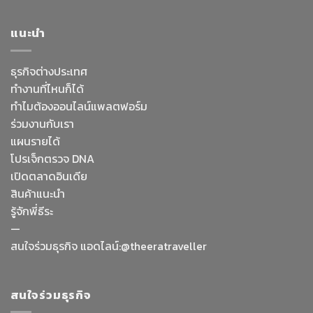
แนะนำ
ธุรกิจต่างประเทศ
ทำงานที่ไหนก็ได้
ทำไมต้องออนไลน์
แพลตฟอร์ม
ร่วมงานกับเรา
แผนรายได้
โปรเจ็กตรวจ DNA
เปิดตลาดอินเดีย
สินค้าแนะนำ
รู้จักพี่ธีระ
—
Facebook Messenge
สนใจร่วมธุรกิจ แอดไลน์:@theeratraveller
Line
สนใจร่วมธุรกิจ