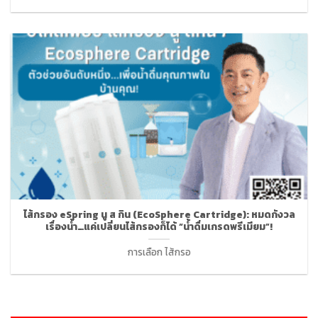
ไส้กรอง eSpring นู ส กิน (EcoSphere Cartridge): หมดกังวล
เรื่องน้ำ…แค่เปลี่ยนไส้กรองก็ได้ “น้ำดื่มเกรดพรีเมียม”!
การเลือก ไส้กรอ