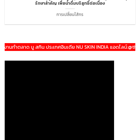
รักษาสำคัญ เพื่อน้ำดื่มบริสุทธิ์ต่อเนื่อง
การเปลี่ยนไส้กร
นทำตลาด นู สกิน ประเทศอินเดีย NU SKIN INDIA แอดไลน์:@theeratr