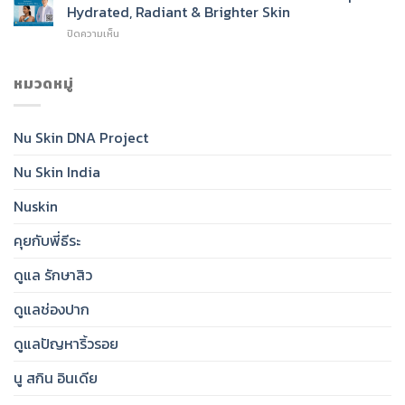
Sunscreen
To
Hydrated, Radiant & Brighter Skin
SPF
Cleanser
บน
ปิดความเห็น
50:
for
Nu
India’s
Radiant,
Skin®
Daily
Healthy-
Glow
หมวดหมู่
Essential
Looking
Toner:
for
Skin
India’s
Clear,
Essential
Protected,
Nu Skin DNA Project
Step
Glowing
for
Skin
Nu Skin India
Hydrated,
Radiant
&
Nuskin
Brighter
Skin
คุยกับพี่ธีระ
ดูแล รักษาสิว
ดูแลช่องปาก
ดูแลปัญหาริ้วรอย
นู สกิน อินเดีย