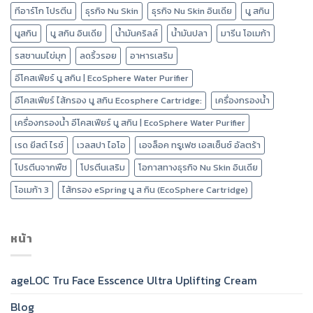
ทีอาร์โก โปรตีน
ธุรกิจ Nu Skin
ธุรกิจ Nu Skin อินเดีย
นู สกิน
นูสกิน
นู สกิน อินเดีย
น้ำมันคริลล์
น้ำมันปลา
มารีน โอเมก้า
รสชานมไข่มุก
ลดริ้วรอย
อาหารเสริม
อีโคสเฟียร์ นู สกิน | EcoSphere Water Purifier
อีโคสเฟียร์ ไส้กรอง นู สกิน Ecosphere Cartridge:
เครื่องกรองน้ำ
เครื่องกรองน้ำ อีโคสเฟียร์ นู สกิน | EcoSphere Water Purifier
เรด ยีสต์ ไรซ์
เวลสปา ไอโอ
เอจล็อค ทรูเฟซ เอสเซ็นซ์ อัลตร้า
โปรตีนจากพืช
โปรตีนเสริม
โอกาสทางธุรกิจ Nu Skin อินเดีย
โอเมก้า 3
ไส้กรอง eSpring นู ส กิน (EcoSphere Cartridge)
หน้า
ageLOC Tru Face Esscence Ultra Uplifting Cream
Blog