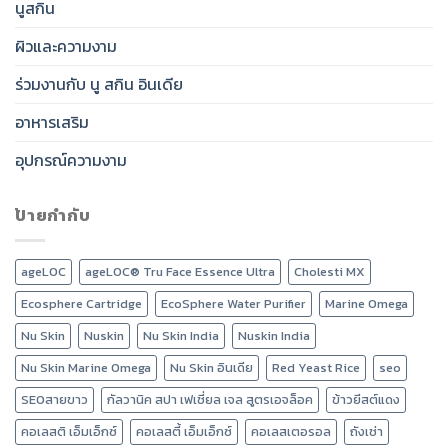
นูสกิน
ผิวและความงาม
ร่วมงานกับ นู สกิน อินเดีย
อาหารเสริม
อุปกรณ์ความงาม
ป้ายกำกับ
ageLOC
ageLOC® Tru Face Essence Ultra
Cholesti MX
Ecosphere Cartridge
EcoSphere Water Purifier
Marine Omega
Nu Skin
Nuskin
Nu Skin India
Nuskin India
Nu Skin Marine Omega
Nu Skin อินเดีย
Red Yeast Rice
seo
SEOสายขาว
กัลวานิค สปา เฟเชี่ยล เจล สูตรเอจล็อค
ข้าวยีสต์แดง
คอเลสติ เอ็มเอ็กซ์
คอเลสตี้ เอ็มเอ็กซ์
คอเลสเตอรอล
ถังเช่า