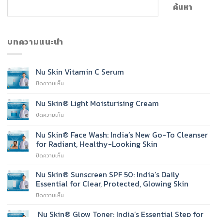
ค้นหา
บทความแนะนำ
Nu Skin Vitamin C Serum
บน
ปิดความเห็น
Nu
Skin
Nu Skin® Light Moisturising Cream
Vitamin
บน
ปิดความเห็น
C
Nu
Serum
Skin®
Nu Skin® Face Wash: India’s New Go-To Cleanser
Light
for Radiant, Healthy-Looking Skin
Moisturising
บน
ปิดความเห็น
Cream
Nu
Skin®
Nu Skin® Sunscreen SPF 50: India’s Daily
Face
Essential for Clear, Protected, Glowing Skin
Wash:
บน
ปิดความเห็น
India’s
Nu
New
Skin®
Nu Skin® Glow Toner: India’s Essential Step for
Go-