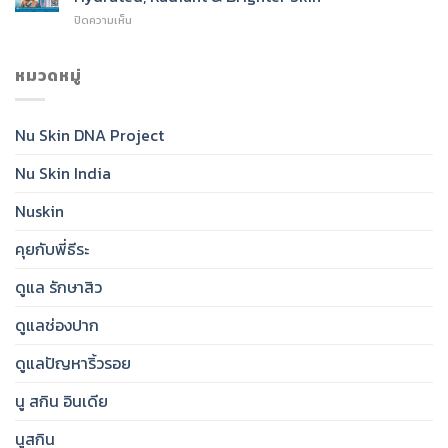
SPF
Cleanser
บน
ปิดความเห็น
50:
for
Nu
India’s
Radiant,
Skin®
Daily
Healthy-
Glow
หมวดหมู่
Essential
Looking
Toner:
for
Skin
India’s
Clear,
Essential
Protected,
Nu Skin DNA Project
Step
Glowing
for
Skin
Nu Skin India
Hydrated,
Radiant
&
Nuskin
Brighter
Skin
คุยกับพี่ธีระ
ดูแล รักษาสิว
ดูแลช่องปาก
ดูแลปัญหาริ้วรอย
นู สกิน อินเดีย
นูสกิน