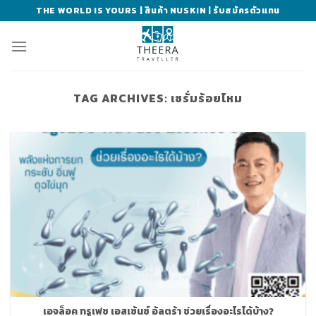
Skip
THE WORLD IS YOURS | สินค้า NUSKIN | รับสมัครตัวแทน
to
content
TAG ARCHIVES:
เซรั่มร้อยไหม
เอจล็อค ทรูเฟซ เอสเซ้นซ์ อัลตร้า ช่วยเรื่องอะไรได้บ้าง?