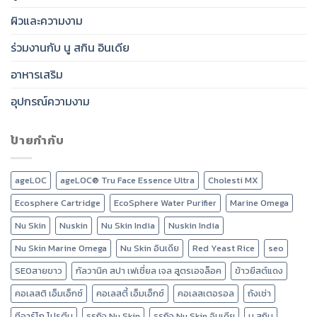
ผิวและความงาม
ร่วมงานกับ นู สกิน อินเดีย
อาหารเสริม
อุปกรณ์ความงาม
ป้ายกำกับ
ageLOC
ageLOC® Tru Face Essence Ultra
Cholesti MX
Ecosphere Cartridge
EcoSphere Water Purifier
Marine Omega
Nu Skin
Nuskin
Nu Skin India
Nuskin India
Nu Skin Marine Omega
Nu Skin อินเดีย
Red Yeast Rice
seo
SEOสายขาว
กัลวานิค สปา เฟเชี่ยล เจล สูตรเอจล็อค
ข้าวยีสต์แดง
คอเลสติ เอ็มเอ็กซ์
คอเลสตี้ เอ็มเอ็กซ์
คอเลสเตอรอล
ถังเช่า
ทีอาร์โก โปรตีน
ธุรกิจ Nu Skin
ธุรกิจ Nu Skin อินเดีย
นู สกิน