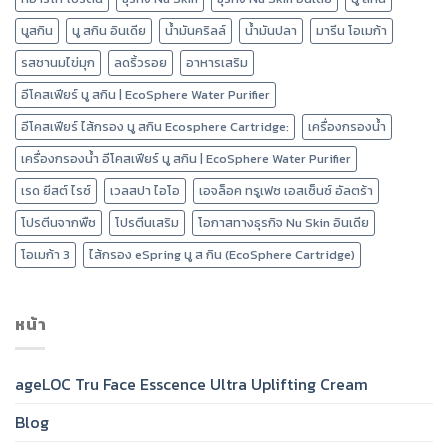
นูสกิน
นู สกิน อินเดีย
น้ำมันคริลล์
น้ำมันปลา
มารีน โอเมก้า
รสชานมไข่มุก
ลดริ้วรอย
อาหารเสริม
อีโคสเฟียร์ นู สกิน | EcoSphere Water Purifier
อีโคสเฟียร์ ไส้กรอง นู สกิน Ecosphere Cartridge:
เครื่องกรองน้ำ
เครื่องกรองน้ำ อีโคสเฟียร์ นู สกิน | EcoSphere Water Purifier
เรด ยีสต์ ไรซ์
เวลสปา ไอโอ
เอจล็อค ทรูเฟซ เอสเซ็นซ์ อัลตร้า
โปรตีนจากพืช
โปรตีนเสริม
โอกาสทางธุรกิจ Nu Skin อินเดีย
โอเมก้า 3
ไส้กรอง eSpring นู ส กิน (EcoSphere Cartridge)
หน้า
ageLOC Tru Face Esscence Ultra Uplifting Cream
Blog