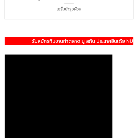
เซรั่มบำรุงผิวห
รับสมัครทีมงานทำตลาด นู สกิน ประเทศอินเดีย NU SKIN I