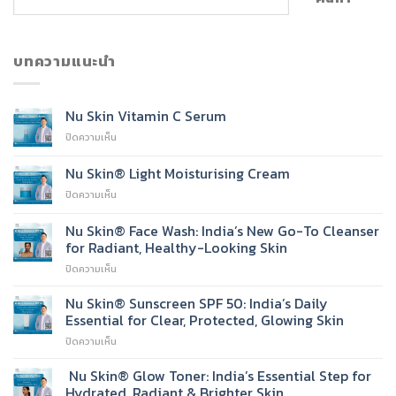
บทความแนะนำ
Nu Skin Vitamin C Serum
บน
ปิดความเห็น
Nu
Skin
Nu Skin® Light Moisturising Cream
Vitamin
บน
ปิดความเห็น
C
Nu
Serum
Skin®
Nu Skin® Face Wash: India’s New Go-To Cleanser
Light
for Radiant, Healthy-Looking Skin
Moisturising
บน
ปิดความเห็น
Cream
Nu
Skin®
Nu Skin® Sunscreen SPF 50: India’s Daily
Face
Essential for Clear, Protected, Glowing Skin
Wash:
บน
ปิดความเห็น
India’s
Nu
New
Skin®
Nu Skin® Glow Toner: India’s Essential Step for
Go-
Sunscreen
To
Hydrated, Radiant & Brighter Skin