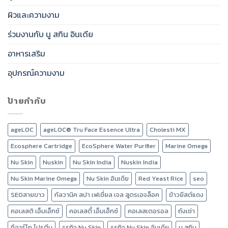
ผิวและความงาม
ร่วมงานกับ นู สกิน อินเดีย
อาหารเสริม
อุปกรณ์ความงาม
ป้ายกำกับ
ageLOC
ageLOC® Tru Face Essence Ultra
Cholesti MX
Ecosphere Cartridge
EcoSphere Water Purifier
Marine Omega
Nu Skin
Nuskin
Nu Skin India
Nuskin India
Nu Skin Marine Omega
Nu Skin อินเดีย
Red Yeast Rice
seo
SEOสายขาว
กัลวานิค สปา เฟเชี่ยล เจล สูตรเอจล็อค
ข้าวยีสต์แดง
คอเลสติ เอ็มเอ็กซ์
คอเลสตี้ เอ็มเอ็กซ์
คอเลสเตอรอล
ถังเช่า
ทีอาร์โก โปรตีน
ธุรกิจ Nu Skin
ธุรกิจ Nu Skin อินเดีย
นู สกิน