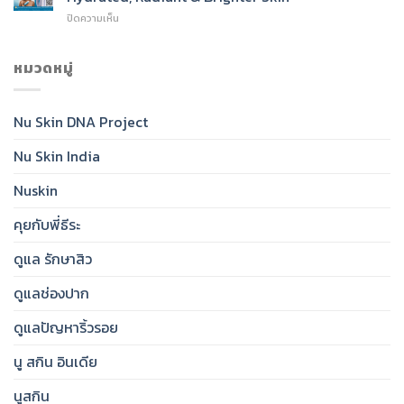
SPF
Cleanser
บน
ปิดความเห็น
50:
for
Nu
India’s
Radiant,
Skin®
Daily
Healthy-
Glow
หมวดหมู่
Essential
Looking
Toner:
for
Skin
India’s
Clear,
Essential
Protected,
Nu Skin DNA Project
Step
Glowing
for
Skin
Nu Skin India
Hydrated,
Radiant
&
Nuskin
Brighter
Skin
คุยกับพี่ธีระ
ดูแล รักษาสิว
ดูแลช่องปาก
ดูแลปัญหาริ้วรอย
นู สกิน อินเดีย
นูสกิน