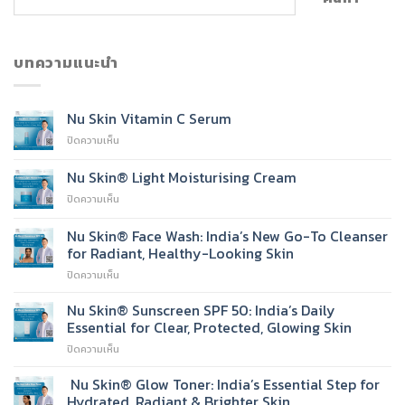
บทความแนะนำ
Nu Skin Vitamin C Serum
บน
ปิดความเห็น
Nu
Skin
Nu Skin® Light Moisturising Cream
Vitamin
บน
ปิดความเห็น
C
Nu
Serum
Skin®
Nu Skin® Face Wash: India’s New Go-To Cleanser
Light
for Radiant, Healthy-Looking Skin
Moisturising
บน
ปิดความเห็น
Cream
Nu
Skin®
Nu Skin® Sunscreen SPF 50: India’s Daily
Face
Essential for Clear, Protected, Glowing Skin
Wash:
บน
ปิดความเห็น
India’s
Nu
New
Skin®
Nu Skin® Glow Toner: India’s Essential Step for
Go-
Sunscreen
To
Hydrated, Radiant & Brighter Skin