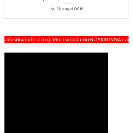
Nu Skin ageLOC®
มัครทีมงานทำตลาด นู สกิน ประเทศอินเดีย NU SKIN INDIA แอดไลน์: