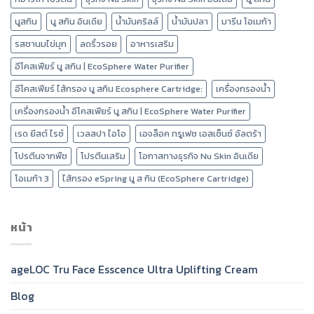
นูสกิน
นู สกิน อินเดีย
น้ำมันคริลล์
น้ำมันปลา
มารีน โอเมก้า
รสชานมไข่มุก
ลดริ้วรอย
อาหารเสริม
อีโคสเฟียร์ นู สกิน | EcoSphere Water Purifier
อีโคสเฟียร์ ไส้กรอง นู สกิน Ecosphere Cartridge:
เครื่องกรองน้ำ
เครื่องกรองน้ำ อีโคสเฟียร์ นู สกิน | EcoSphere Water Purifier
เรด ยีสต์ ไรซ์
เวลสปา ไอโอ
เอจล็อค ทรูเฟซ เอสเซ็นซ์ อัลตร้า
โปรตีนจากพืช
โปรตีนเสริม
โอกาสทางธุรกิจ Nu Skin อินเดีย
โอเมก้า 3
ไส้กรอง eSpring นู ส กิน (EcoSphere Cartridge)
หน้า
ageLOC Tru Face Esscence Ultra Uplifting Cream
Blog