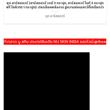
ชุด อาร์สแควร์ (อาร์สแควร์ เดย์ 3 กระปุก, อาร์สแควร์ ไนท์ 3 กระปุก
ฟรี โคคิว10 1 กระปุก): ปลดล็อคพลังงาน สู่ความอ่อนเยาว์ที่เหนือกว่า
ชุด อาร์สแควร์
ตลาด นู สกิน ประเทศอินเดีย NU SKIN INDIA แอดไลน์:@theeratrave