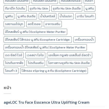
คอเลสติ เอ็มเอ็กซ์
คอเลสตี้ เอ็มเอ็กซ์
คอเลสเตอรอล
ถังเช่า
ทีอาร์โก โปรตีน
ธุรกิจ Nu Skin
ธุรกิจ Nu Skin อินเดีย
นู สกิน
นูสกิน
นู สกิน อินเดีย
น้ำมันคริลล์
น้ำมันปลา
มารีน โอเมก้า
รสชานมไข่มุก
ลดริ้วรอย
อาหารเสริม
อีโคสเฟียร์ นู สกิน | EcoSphere Water Purifier
อีโคสเฟียร์ ไส้กรอง นู สกิน Ecosphere Cartridge:
เครื่องกรองน้ำ
เครื่องกรองน้ำ อีโคสเฟียร์ นู สกิน | EcoSphere Water Purifier
เรด ยีสต์ ไรซ์
เวลสปา ไอโอ
เอจล็อค ทรูเฟซ เอสเซ็นซ์ อัลตร้า
โปรตีนจากพืช
โปรตีนเสริม
โอกาสทางธุรกิจ Nu Skin อินเดีย
โอเมก้า 3
ไส้กรอง eSpring นู ส กิน (EcoSphere Cartridge)
หน้า
ageLOC Tru Face Esscence Ultra Uplifting Cream