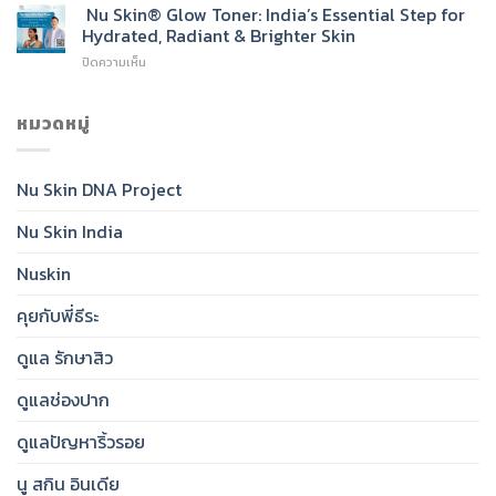
Skin®
Nu Skin® Glow Toner: India’s Essential Step for
Go-
Sunscreen
To
Hydrated, Radiant & Brighter Skin
SPF
Cleanser
บน
ปิดความเห็น
50:
for
Nu
India’s
Radiant,
Skin®
Daily
Healthy-
Glow
หมวดหมู่
Essential
Looking
Toner:
for
Skin
India’s
Clear,
Essential
Protected,
Nu Skin DNA Project
Step
Glowing
for
Skin
Nu Skin India
Hydrated,
Radiant
&
Nuskin
Brighter
Skin
คุยกับพี่ธีระ
ดูแล รักษาสิว
ดูแลช่องปาก
ดูแลปัญหาริ้วรอย
นู สกิน อินเดีย