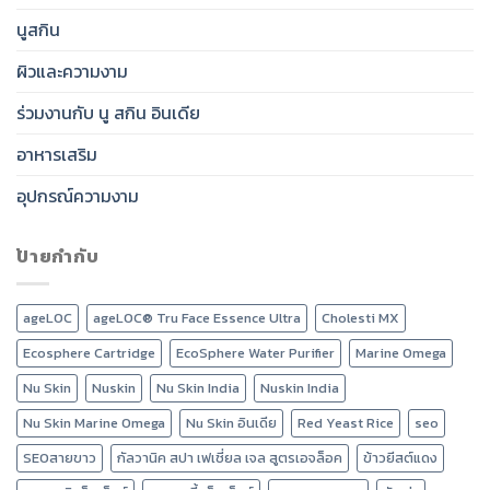
นูสกิน
ผิวและความงาม
ร่วมงานกับ นู สกิน อินเดีย
อาหารเสริม
อุปกรณ์ความงาม
ป้ายกำกับ
ageLOC
ageLOC® Tru Face Essence Ultra
Cholesti MX
Ecosphere Cartridge
EcoSphere Water Purifier
Marine Omega
Nu Skin
Nuskin
Nu Skin India
Nuskin India
Nu Skin Marine Omega
Nu Skin อินเดีย
Red Yeast Rice
seo
SEOสายขาว
กัลวานิค สปา เฟเชี่ยล เจล สูตรเอจล็อค
ข้าวยีสต์แดง