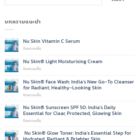
บทความแนะนำ
Nu Skin Vitamin C Serum
บน
ปิดความเห็น
Nu
Skin
Nu Skin® Light Moisturising Cream
Vitamin
บน
ปิดความเห็น
C
Nu
Serum
Skin®
Nu Skin® Face Wash: India’s New Go-To Cleanser
Light
for Radiant, Healthy-Looking Skin
Moisturising
บน
ปิดความเห็น
Cream
Nu
Skin®
Nu Skin® Sunscreen SPF 50: India’s Daily
Face
Essential for Clear, Protected, Glowing Skin
Wash:
บน
ปิดความเห็น
India’s
Nu
New
Skin®
Nu Skin® Glow Toner: India’s Essential Step for
Go-
Sunscreen
To
Hydrated, Radiant & Brighter Skin