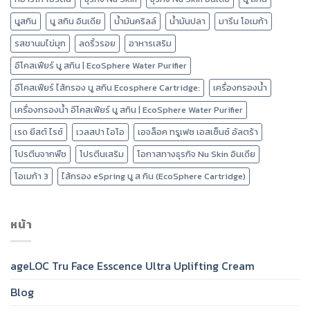
นูสกิน
นู สกิน อินเดีย
น้ำมันคริลล์
น้ำมันปลา
มารีน โอเมก้า
รสชานมไข่มุก
ลดริ้วรอย
อาหารเสริม
อีโคสเฟียร์ นู สกิน | EcoSphere Water Purifier
อีโคสเฟียร์ ไส้กรอง นู สกิน Ecosphere Cartridge:
เครื่องกรองน้ำ
เครื่องกรองน้ำ อีโคสเฟียร์ นู สกิน | EcoSphere Water Purifier
เรด ยีสต์ ไรซ์
เวลสปา ไอโอ
เอจล็อค ทรูเฟซ เอสเซ็นซ์ อัลตร้า
โปรตีนจากพืช
โปรตีนเสริม
โอกาสทางธุรกิจ Nu Skin อินเดีย
โอเมก้า 3
ไส้กรอง eSpring นู ส กิน (EcoSphere Cartridge)
หน้า
ageLOC Tru Face Esscence Ultra Uplifting Cream
Blog