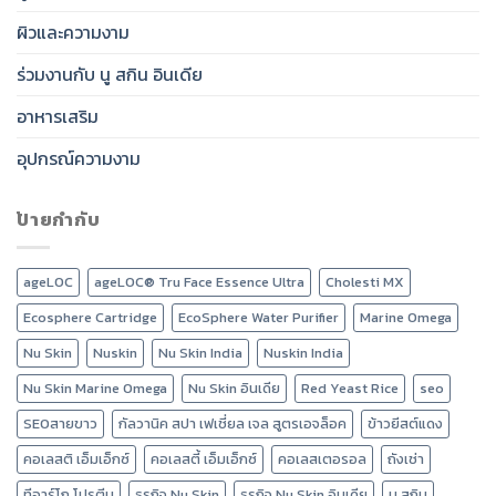
ผิวและความงาม
ร่วมงานกับ นู สกิน อินเดีย
อาหารเสริม
อุปกรณ์ความงาม
ป้ายกำกับ
ageLOC
ageLOC® Tru Face Essence Ultra
Cholesti MX
Ecosphere Cartridge
EcoSphere Water Purifier
Marine Omega
Nu Skin
Nuskin
Nu Skin India
Nuskin India
Nu Skin Marine Omega
Nu Skin อินเดีย
Red Yeast Rice
seo
SEOสายขาว
กัลวานิค สปา เฟเชี่ยล เจล สูตรเอจล็อค
ข้าวยีสต์แดง
คอเลสติ เอ็มเอ็กซ์
คอเลสตี้ เอ็มเอ็กซ์
คอเลสเตอรอล
ถังเช่า
ทีอาร์โก โปรตีน
ธุรกิจ Nu Skin
ธุรกิจ Nu Skin อินเดีย
นู สกิน