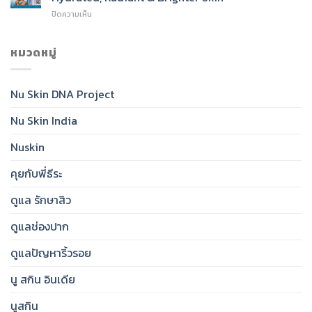
SPF
Cleanser
บน
ปิดความเห็น
50:
for
Nu
India’s
Radiant,
Skin®
Daily
Healthy-
Glow
หมวดหมู่
Essential
Looking
Toner:
for
Skin
India’s
Clear,
Essential
Protected,
Nu Skin DNA Project
Step
Glowing
for
Skin
Nu Skin India
Hydrated,
Radiant
&
Nuskin
Brighter
Skin
คุยกับพี่ธีระ
ดูแล รักษาสิว
ดูแลช่องปาก
ดูแลปัญหาริ้วรอย
นู สกิน อินเดีย
นูสกิน