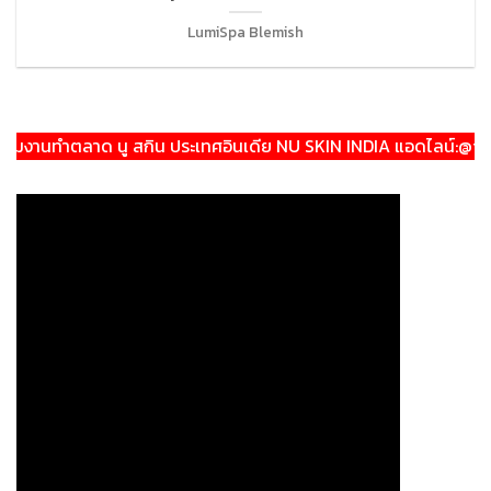
LumiSpa Blemish
งานทำตลาด นู สกิน ประเทศอินเดีย NU SKIN INDIA แอดไลน์:@theera