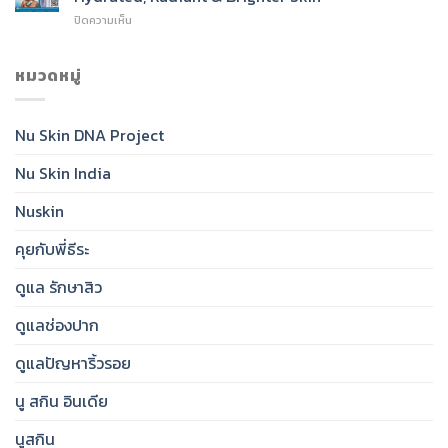
SPF
Cleanser
บน
ปิดความเห็น
50:
for
Nu
India’s
Radiant,
Skin®
Daily
Healthy-
Glow
หมวดหมู่
Essential
Looking
Toner:
for
Skin
India’s
Clear,
Essential
Protected,
Nu Skin DNA Project
Step
Glowing
for
Skin
Nu Skin India
Hydrated,
Radiant
&
Nuskin
Brighter
Skin
คุยกับพี่ธีระ
ดูแล รักษาสิว
ดูแลช่องปาก
ดูแลปัญหาริ้วรอย
นู สกิน อินเดีย
นูสกิน