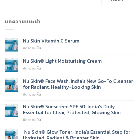
บทความแนะนำ
Nu Skin Vitamin C Serum
บน
ปิดความเห็น
Nu
Skin
Nu Skin® Light Moisturising Cream
Vitamin
บน
ปิดความเห็น
C
Nu
Serum
Skin®
Nu Skin® Face Wash: India’s New Go-To Cleanser
Light
for Radiant, Healthy-Looking Skin
Moisturising
บน
ปิดความเห็น
Cream
Nu
Skin®
Nu Skin® Sunscreen SPF 50: India’s Daily
Face
Essential for Clear, Protected, Glowing Skin
Wash:
บน
ปิดความเห็น
India’s
Nu
New
Skin®
Nu Skin® Glow Toner: India’s Essential Step for
Go-
Sunscreen
To
Hydrated, Radiant & Brighter Skin