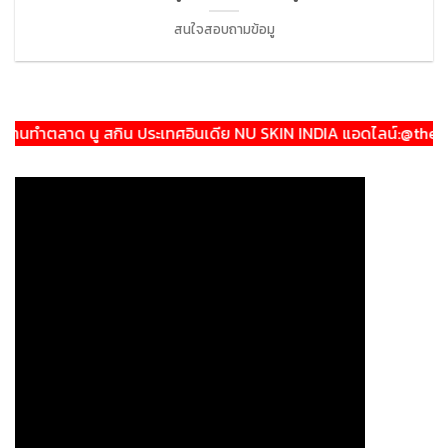
สนใจสอบถามข้อมู
ทำตลาด นู สกิน ประเทศอินเดีย NU SKIN INDIA แอดไลน์:@theeratra