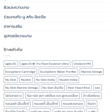
ผิวและความงาม
ร่วมงานกับ นู สกิน อินเดีย
อาหารเสริม
อุปกรณ์ความงาม
ป้ายกำกับ
ageLOC
ageLOC® Tru Face Essence Ultra
Cholesti MX
Ecosphere Cartridge
EcoSphere Water Purifier
Marine Omega
Nu Skin
Nuskin
Nu Skin India
Nuskin India
Nu Skin Marine Omega
Nu Skin อินเดีย
Red Yeast Rice
seo
SEOสายขาว
กัลวานิค สปา เฟเชี่ยล เจล สูตรเอจล็อค
ข้าวยีสต์แดง
คอเลสติ เอ็มเอ็กซ์
คอเลสตี้ เอ็มเอ็กซ์
คอเลสเตอรอล
ถังเช่า
ทีอาร์โก โปรตีน
ธุรกิจ Nu Skin
ธุรกิจ Nu Skin อินเดีย
นู สกิน