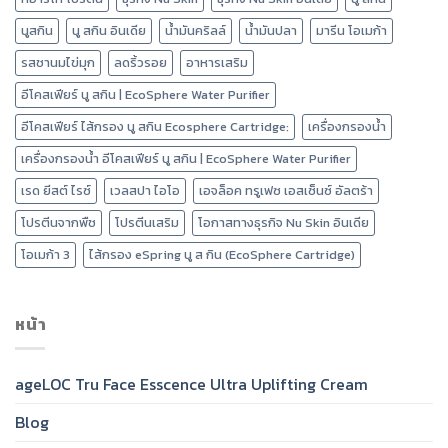
นูสกิน
นู สกิน อินเดีย
น้ำมันคริลล์
น้ำมันปลา
มารีน โอเมก้า
รสชานมไข่มุก
ลดริ้วรอย
อาหารเสริม
อีโคสเฟียร์ นู สกิน | EcoSphere Water Purifier
อีโคสเฟียร์ ไส้กรอง นู สกิน Ecosphere Cartridge:
เครื่องกรองน้ำ
เครื่องกรองน้ำ อีโคสเฟียร์ นู สกิน | EcoSphere Water Purifier
เรด ยีสต์ ไรซ์
เวลสปา ไอโอ
เอจล็อค ทรูเฟซ เอสเซ็นซ์ อัลตร้า
โปรตีนจากพืช
โปรตีนเสริม
โอกาสทางธุรกิจ Nu Skin อินเดีย
โอเมก้า 3
ไส้กรอง eSpring นู ส กิน (EcoSphere Cartridge)
หน้า
ageLOC Tru Face Esscence Ultra Uplifting Cream
Blog