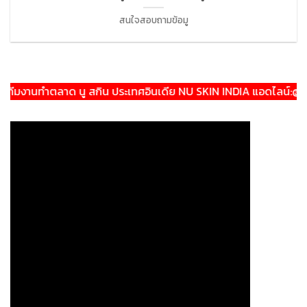
สนใจสอบถามข้อมู
งานทำตลาด นู สกิน ประเทศอินเดีย NU SKIN INDIA แอดไลน์:@theera