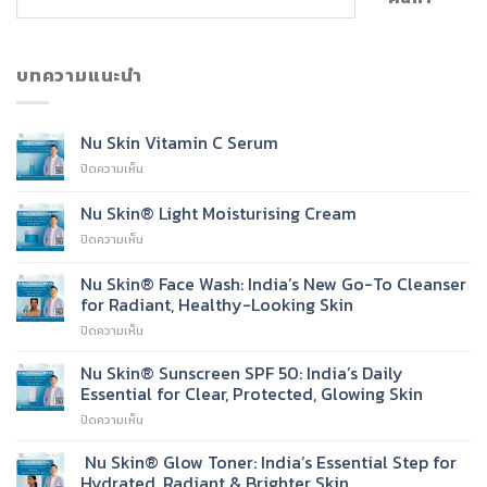
บทความแนะนำ
Nu Skin Vitamin C Serum
บน
ปิดความเห็น
Nu
Skin
Nu Skin® Light Moisturising Cream
Vitamin
บน
ปิดความเห็น
C
Nu
Serum
Skin®
Nu Skin® Face Wash: India’s New Go-To Cleanser
Light
for Radiant, Healthy-Looking Skin
Moisturising
บน
ปิดความเห็น
Cream
Nu
Skin®
Nu Skin® Sunscreen SPF 50: India’s Daily
Face
Essential for Clear, Protected, Glowing Skin
Wash:
บน
ปิดความเห็น
India’s
Nu
New
Skin®
Nu Skin® Glow Toner: India’s Essential Step for
Go-
Sunscreen
To
Hydrated, Radiant & Brighter Skin