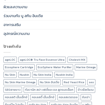
ผิวและความงาม
ร่วมงานกับ นู สกิน อินเดีย
อาหารเสริม
อุปกรณ์ความงาม
ป้ายกำกับ
ageLOC
ageLOC® Tru Face Essence Ultra
Cholesti MX
Ecosphere Cartridge
EcoSphere Water Purifier
Marine Omega
Nu Skin
Nuskin
Nu Skin India
Nuskin India
Nu Skin Marine Omega
Nu Skin อินเดีย
Red Yeast Rice
seo
SEOสายขาว
กัลวานิค สปา เฟเชี่ยล เจล สูตรเอจล็อค
ข้าวยีสต์แดง
คอเลสติ เอ็มเอ็กซ์
คอเลสตี้ เอ็มเอ็กซ์
คอเลสเตอรอล
ถังเช่า
ทีอาร์โก โปรตีน
ธุรกิจ Nu Skin
ธุรกิจ Nu Skin อินเดีย
นู สกิน