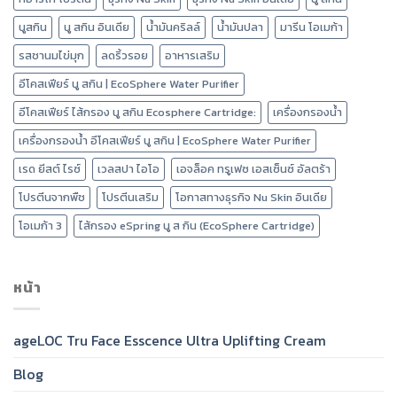
นูสกิน
นู สกิน อินเดีย
น้ำมันคริลล์
น้ำมันปลา
มารีน โอเมก้า
รสชานมไข่มุก
ลดริ้วรอย
อาหารเสริม
อีโคสเฟียร์ นู สกิน | EcoSphere Water Purifier
อีโคสเฟียร์ ไส้กรอง นู สกิน Ecosphere Cartridge:
เครื่องกรองน้ำ
เครื่องกรองน้ำ อีโคสเฟียร์ นู สกิน | EcoSphere Water Purifier
เรด ยีสต์ ไรซ์
เวลสปา ไอโอ
เอจล็อค ทรูเฟซ เอสเซ็นซ์ อัลตร้า
โปรตีนจากพืช
โปรตีนเสริม
โอกาสทางธุรกิจ Nu Skin อินเดีย
โอเมก้า 3
ไส้กรอง eSpring นู ส กิน (EcoSphere Cartridge)
หน้า
ageLOC Tru Face Esscence Ultra Uplifting Cream
Blog