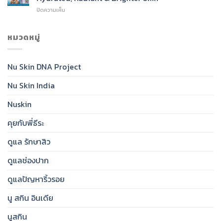
SPF
Cleanser
บน
ปิดความเห็น
50:
for
Nu
India’s
Radiant,
Skin®
Daily
Healthy-
Glow
หมวดหมู่
Essential
Looking
Toner:
for
Skin
India’s
Clear,
Essential
Protected,
Nu Skin DNA Project
Step
Glowing
for
Skin
Nu Skin India
Hydrated,
Radiant
&
Nuskin
Brighter
Skin
คุยกับพี่ธีระ
ดูแล รักษาสิว
ดูแลช่องปาก
ดูแลปัญหาริ้วรอย
นู สกิน อินเดีย
นูสกิน