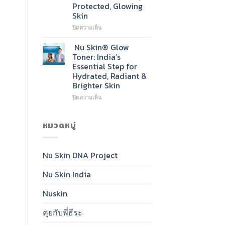
Protected, Glowing
New
Skin
Go-
To
บน
ปิดความเห็น
Cleanser
Nu
for
Skin®
Nu Skin® Glow
Radiant,
Sunscreen
Toner: India’s
Healthy-
SPF
Essential Step for
Looking
50:
Hydrated, Radiant &
Skin
India’s
Brighter Skin
Daily
Essential
บน
ปิดความเห็น
for
Nu
Clear,
Skin®
Protected,
Glow
หมวดหมู่
Glowing
Toner:
Skin
India’s
Essential
Nu Skin DNA Project
Step
for
Nu Skin India
Hydrated,
Radiant
&
Nuskin
Brighter
Skin
คุยกับพี่ธีระ