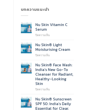
บทความแนะนำ
Nu Skin Vitamin C
Serum
บน
ปิดความเห็น
Nu
Skin
Nu Skin® Light
Vitamin
Moisturising Cream
C
บน
ปิดความเห็น
Serum
Nu
Skin®
Nu Skin® Face Wash:
Light
India’s New Go-To
Moisturising
Cleanser for Radiant,
Cream
Healthy-Looking
Skin
บน
ปิดความเห็น
Nu
Skin®
Nu Skin® Sunscreen
Face
SPF 50: India’s Daily
Wash:
Essential for Clear,
India’s