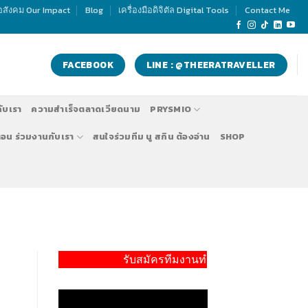
อสังคม Our Impact
Blog
เครื่องมือดิจิตัล Digital Tools
Contact Me
FACEBOOK
LINE : @THEERATRAVELLER
กับเรา
ความสำเร็จตลาดเวียดนาม
PRYSMIO
ตอน ร่วมงานกับเรา
สนใจร่วมทีม นู สกิน ต้องอ่าน
SHOP
รับสมัครทีมงานทำตลาด นู สกิน ประเทศอินเดีย 