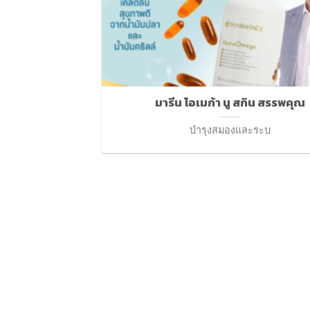
มารีน โอเมก้า นู สกิน สรรพคุณ
บำรุงสมองและระบ