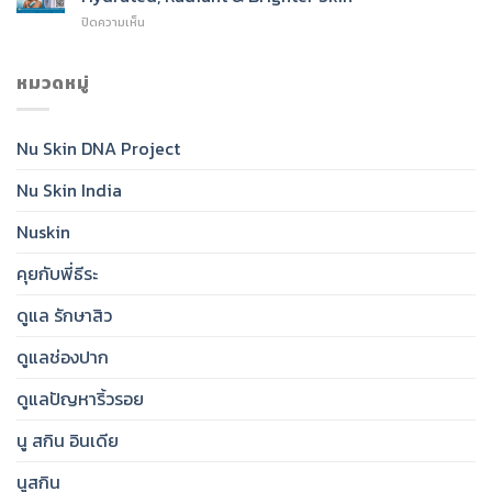
SPF
Cleanser
บน
ปิดความเห็น
50:
for
Nu
India’s
Radiant,
Skin®
Daily
Healthy-
Glow
หมวดหมู่
Essential
Looking
Toner:
for
Skin
India’s
Clear,
Essential
Protected,
Nu Skin DNA Project
Step
Glowing
for
Skin
Nu Skin India
Hydrated,
Radiant
&
Nuskin
Brighter
Skin
คุยกับพี่ธีระ
ดูแล รักษาสิว
ดูแลช่องปาก
ดูแลปัญหาริ้วรอย
นู สกิน อินเดีย
นูสกิน