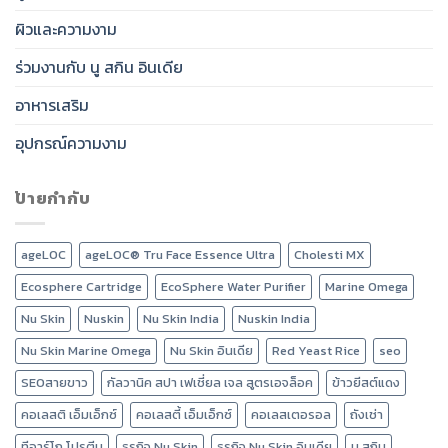
ผิวและความงาม
ร่วมงานกับ นู สกิน อินเดีย
อาหารเสริม
อุปกรณ์ความงาม
ป้ายกำกับ
ageLOC
ageLOC® Tru Face Essence Ultra
Cholesti MX
Ecosphere Cartridge
EcoSphere Water Purifier
Marine Omega
Nu Skin
Nuskin
Nu Skin India
Nuskin India
Nu Skin Marine Omega
Nu Skin อินเดีย
Red Yeast Rice
seo
SEOสายขาว
กัลวานิค สปา เฟเชี่ยล เจล สูตรเอจล็อค
ข้าวยีสต์แดง
คอเลสติ เอ็มเอ็กซ์
คอเลสตี้ เอ็มเอ็กซ์
คอเลสเตอรอล
ถังเช่า
ทีอาร์โก โปรตีน
ธุรกิจ Nu Skin
ธุรกิจ Nu Skin อินเดีย
นู สกิน