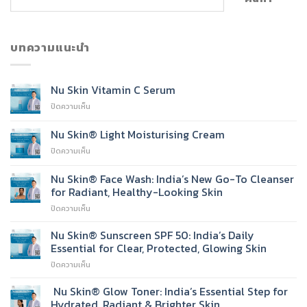
บทความแนะนำ
Nu Skin Vitamin C Serum
บน
ปิดความเห็น
Nu
Skin
Nu Skin® Light Moisturising Cream
Vitamin
บน
ปิดความเห็น
C
Nu
Serum
Skin®
Nu Skin® Face Wash: India’s New Go-To Cleanser
Light
for Radiant, Healthy-Looking Skin
Moisturising
บน
ปิดความเห็น
Cream
Nu
Skin®
Nu Skin® Sunscreen SPF 50: India’s Daily
Face
Essential for Clear, Protected, Glowing Skin
Wash:
บน
ปิดความเห็น
India’s
Nu
New
Skin®
Nu Skin® Glow Toner: India’s Essential Step for
Go-
Sunscreen
To
Hydrated, Radiant & Brighter Skin