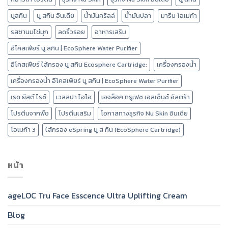
นูสกิน
นู สกิน อินเดีย
น้ำมันคริลล์
น้ำมันปลา
มารีน โอเมก้า
รสชานมไข่มุก
ลดริ้วรอย
อาหารเสริม
อีโคสเฟียร์ นู สกิน | EcoSphere Water Purifier
อีโคสเฟียร์ ไส้กรอง นู สกิน Ecosphere Cartridge:
เครื่องกรองน้ำ
เครื่องกรองน้ำ อีโคสเฟียร์ นู สกิน | EcoSphere Water Purifier
เรด ยีสต์ ไรซ์
เวลสปา ไอโอ
เอจล็อค ทรูเฟซ เอสเซ็นซ์ อัลตร้า
โปรตีนจากพืช
โปรตีนเสริม
โอกาสทางธุรกิจ Nu Skin อินเดีย
โอเมก้า 3
ไส้กรอง eSpring นู ส กิน (EcoSphere Cartridge)
หน้า
ageLOC Tru Face Esscence Ultra Uplifting Cream
Blog