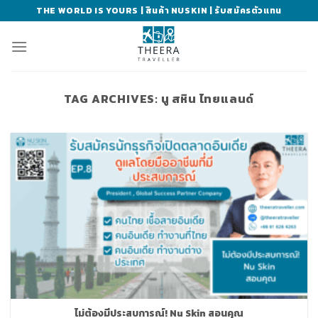
Skip
THE WORLD IS YOURS | สินค้า NUSKIN | รับสมัครตัวแทน
to
content
TAG ARCHIVES:
นู สหิน ไทยแลนด์
ไม่ต้องมีประสบการณ์! Nu Skin สอนคุณ