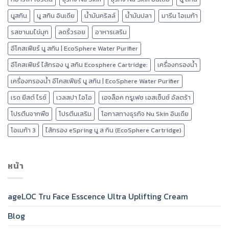
นูสกิน
นู สกิน อินเดีย
น้ำมันคริลล์
น้ำมันปลา
มารีน โอเมก้า
รสชานมไข่มุก
ลดริ้วรอย
อาหารเสริม
อีโคสเฟียร์ นู สกิน | EcoSphere Water Purifier
อีโคสเฟียร์ ไส้กรอง นู สกิน Ecosphere Cartridge:
เครื่องกรองน้ำ
เครื่องกรองน้ำ อีโคสเฟียร์ นู สกิน | EcoSphere Water Purifier
เรด ยีสต์ ไรซ์
เวลสปา ไอโอ
เอจล็อค ทรูเฟซ เอสเซ็นซ์ อัลตร้า
โปรตีนจากพืช
โปรตีนเสริม
โอกาสทางธุรกิจ Nu Skin อินเดีย
โอเมก้า 3
ไส้กรอง eSpring นู ส กิน (EcoSphere Cartridge)
หน้า
ageLOC Tru Face Esscence Ultra Uplifting Cream
Blog