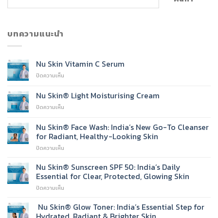
บทความแนะนำ
Nu Skin Vitamin C Serum
บน
ปิดความเห็น
Nu
Skin
Nu Skin® Light Moisturising Cream
Vitamin
บน
ปิดความเห็น
C
Nu
Serum
Skin®
Nu Skin® Face Wash: India’s New Go-To Cleanser
Light
for Radiant, Healthy-Looking Skin
Moisturising
บน
ปิดความเห็น
Cream
Nu
Skin®
Nu Skin® Sunscreen SPF 50: India’s Daily
Face
Essential for Clear, Protected, Glowing Skin
Wash:
บน
ปิดความเห็น
India’s
Nu
New
Skin®
Nu Skin® Glow Toner: India’s Essential Step for
Go-
Sunscreen
To
Hydrated, Radiant & Brighter Skin