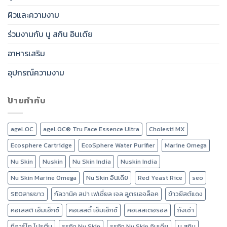
ผิวและความงาม
ร่วมงานกับ นู สกิน อินเดีย
อาหารเสริม
อุปกรณ์ความงาม
ป้ายกำกับ
ageLOC
ageLOC® Tru Face Essence Ultra
Cholesti MX
Ecosphere Cartridge
EcoSphere Water Purifier
Marine Omega
Nu Skin
Nuskin
Nu Skin India
Nuskin India
Nu Skin Marine Omega
Nu Skin อินเดีย
Red Yeast Rice
seo
SEOสายขาว
กัลวานิค สปา เฟเชี่ยล เจล สูตรเอจล็อค
ข้าวยีสต์แดง
คอเลสติ เอ็มเอ็กซ์
คอเลสตี้ เอ็มเอ็กซ์
คอเลสเตอรอล
ถังเช่า
ทีอาร์โก โปรตีน
ธุรกิจ Nu Skin
ธุรกิจ Nu Skin อินเดีย
นู สกิน