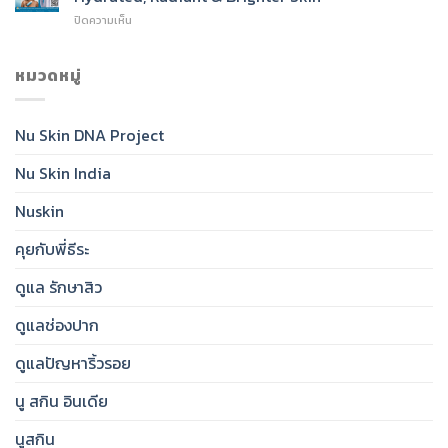
SPF
Cleanser
บน
ปิดความเห็น
50:
for
Nu
India’s
Radiant,
Skin®
Daily
Healthy-
Glow
หมวดหมู่
Essential
Looking
Toner:
for
Skin
India’s
Clear,
Essential
Protected,
Nu Skin DNA Project
Step
Glowing
for
Skin
Nu Skin India
Hydrated,
Radiant
&
Nuskin
Brighter
Skin
คุยกับพี่ธีระ
ดูแล รักษาสิว
ดูแลช่องปาก
ดูแลปัญหาริ้วรอย
นู สกิน อินเดีย
นูสกิน