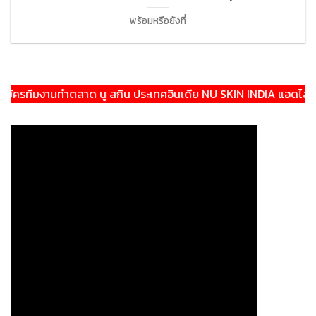
พร้อมหรือยังที่
รทีมงานทำตลาด นู สกิน ประเทศอินเดีย NU SKIN INDIA แอดไลน์:@th