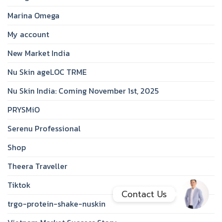
Marina Omega
Facebook Messenge
My account
New Market India
Line
Nu Skin ageLOC TRME
สั่งสินค้า
Nu Skin India: Coming November 1st, 2025
PRYSMiO
Whatsapp
Serenu Professional
Shop
Contact Us
Theera Traveller
Tiktok
Contact Us
trgo-protein-shake-nuskin