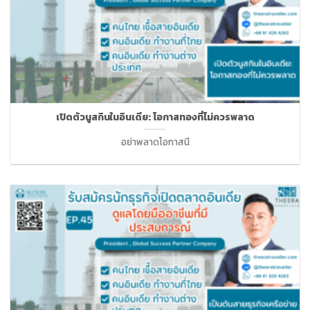
เปิดตัวนูสกินในอินเดีย: โอกาสทองที่ไม่ควรพลาด
อย่าพลาดโอกาสนี