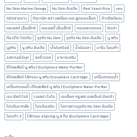
Nu Skin Marine Omega
Nu Skin อินเดีย
Red Yeast Rice
seo
SEOสายขาว
กัลวานิค สปา เฟเชี่ยล เจล สูตรเอจล็อค
ข้าวยีสต์แดง
คอเลสติ เอ็มเอ็กซ์
คอเลสตี้ เอ็มเอ็กซ์
คอเลสเตอรอล
ถังเช่า
ทีอาร์โก โปรตีน
ธุรกิจ Nu Skin
ธุรกิจ Nu Skin อินเดีย
นู สกิน
นูสกิน
นู สกิน อินเดีย
น้ำมันคริลล์
น้ำมันปลา
มารีน โอเมก้า
รสชานมไข่มุก
ลดริ้วรอย
อาหารเสริม
อีโคสเฟียร์ นู สกิน | EcoSphere Water Purifier
อีโคสเฟียร์ ไส้กรอง นู สกิน Ecosphere Cartridge:
เครื่องกรองน้ำ
เครื่องกรองน้ำ อีโคสเฟียร์ นู สกิน | EcoSphere Water Purifier
เรด ยีสต์ ไรซ์
เวลสปา ไอโอ
เอจล็อค ทรูเฟซ เอสเซ็นซ์ อัลตร้า
โปรตีนจากพืช
โปรตีนเสริม
โอกาสทางธุรกิจ Nu Skin อินเดีย
โอเมก้า 3
ไส้กรอง eSpring นู ส กิน (EcoSphere Cartridge)