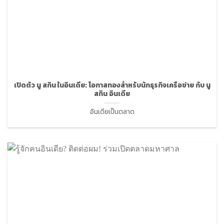
เปิดตัว นู สกิน ในอินเดีย: โอกาสทองสำหรับนักธุรกิจเครือข่าย กับ นู
สกิน อินเดีย
อินเดียเป็นตลาด