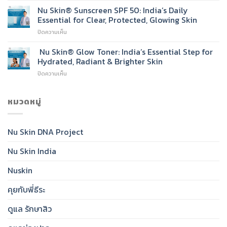
Skin®
Nu Skin® Sunscreen SPF 50: India’s Daily
Face
Essential for Clear, Protected, Glowing Skin
Wash:
บน
ปิดความเห็น
India’s
Nu
New
Skin®
Nu Skin® Glow Toner: India’s Essential Step for
Go-
Sunscreen
To
Hydrated, Radiant & Brighter Skin
SPF
Cleanser
บน
ปิดความเห็น
50:
for
Nu
India’s
Radiant,
Skin®
Daily
Healthy-
Glow
หมวดหมู่
Essential
Looking
Toner:
for
Skin
India’s
Clear,
Essential
Protected,
Nu Skin DNA Project
Step
Glowing
for
Skin
Nu Skin India
Hydrated,
Radiant
&
Nuskin
Brighter
Skin
คุยกับพี่ธีระ
ดูแล รักษาสิว