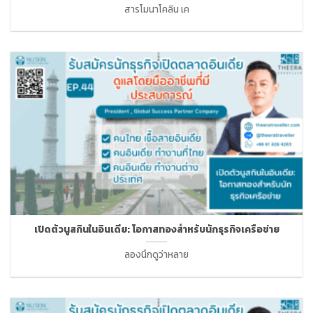
สารโมนาโคลิน เค
เปิดตัวนูสกินในอินเดีย: โอกาสทองสำหรับนักธุรกิจเครือข่าย
ลองนึกดูว่าหลาย