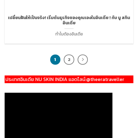
เปลี่ยนฝันให้เป็นจริง! เริ่มต้นธุรกิจของคุณเองในอินเดีย ! กับ นู สกิน
อินเดีย
ทำไมต้องอินเดีย
1
2
ีย NU SKIN INDIA แอดไลน์:@theeratraveller