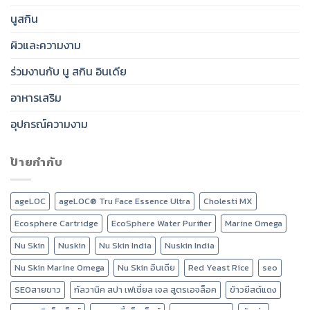
นูสกิน
ผิวและความงาม
ร่วมงานกับ นู สกิน อินเดีย
อาหารเสริม
อุปกรณ์ความงาม
ป้ายกำกับ
ageLOC
ageLOC® Tru Face Essence Ultra
Cholesti MX
Ecosphere Cartridge
EcoSphere Water Purifier
Marine Omega
Nu Skin
Nuskin
Nu Skin India
Nuskin India
Nu Skin Marine Omega
Nu Skin อินเดีย
Red Yeast Rice
seo
SEOสายขาว
กัลวานิค สปา เฟเชี่ยล เจล สูตรเอจล็อค
ข้าวยีสต์แดง