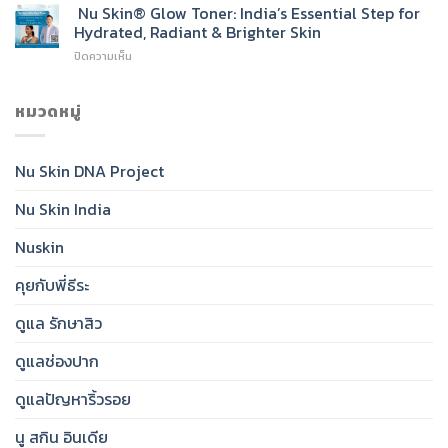
Skin®
Nu Skin® Glow Toner: India’s Essential Step for
Go-
Sunscreen
To
Hydrated, Radiant & Brighter Skin
SPF
Cleanser
บน
ปิดความเห็น
50:
for
Nu
India’s
Radiant,
Skin®
Daily
Healthy-
Glow
หมวดหมู่
Essential
Looking
Toner:
for
Skin
India’s
Clear,
Essential
Protected,
Nu Skin DNA Project
Step
Glowing
for
Skin
Nu Skin India
Hydrated,
Radiant
&
Nuskin
Brighter
Skin
คุยกับพี่ธีระ
ดูแล รักษาสิว
ดูแลช่องปาก
ดูแลปัญหาริ้วรอย
นู สกิน อินเดีย