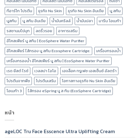
คอเลสติ เอ็มเอ็กซ์
คอเลสตี้ เอ็มเอ็กซ์
คอเลสเตอรอล
ถังเช่า
ทีอาร์โก โปรตีน
ธุรกิจ Nu Skin
ธุรกิจ Nu Skin อินเดีย
นู สกิน
นูสกิน
นู สกิน อินเดีย
น้ำมันคริลล์
น้ำมันปลา
มารีน โอเมก้า
รสชานมไข่มุก
ลดริ้วรอย
อาหารเสริม
อีโคสเฟียร์ นู สกิน | EcoSphere Water Purifier
อีโคสเฟียร์ ไส้กรอง นู สกิน Ecosphere Cartridge:
เครื่องกรองน้ำ
เครื่องกรองน้ำ อีโคสเฟียร์ นู สกิน | EcoSphere Water Purifier
เรด ยีสต์ ไรซ์
เวลสปา ไอโอ
เอจล็อค ทรูเฟซ เอสเซ็นซ์ อัลตร้า
โปรตีนจากพืช
โปรตีนเสริม
โอกาสทางธุรกิจ Nu Skin อินเดีย
โอเมก้า 3
ไส้กรอง eSpring นู ส กิน (EcoSphere Cartridge)
หน้า
ageLOC Tru Face Esscence Ultra Uplifting Cream