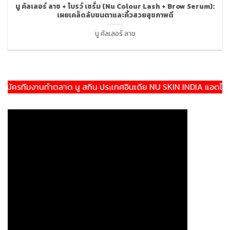
นู คัลเลอร์ ลาช + โบรว์ เซรั่ม (Nu Colour Lash + Brow Serum):
เผยเคล็ดลับขนตาและคิ้วสวยสุขภาพดี
นู คัลเลอร์ ลาช
รทีมงานทำตลาด นู สกิน ประเทศอินเดีย NU SKIN INDIA แอดไลน์:@th