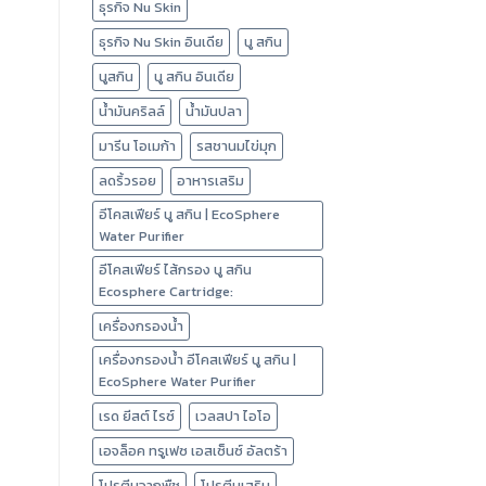
ธุรกิจ Nu Skin
ธุรกิจ Nu Skin อินเดีย
นู สกิน
นูสกิน
นู สกิน อินเดีย
น้ำมันคริลล์
น้ำมันปลา
มารีน โอเมก้า
รสชานมไข่มุก
ลดริ้วรอย
อาหารเสริม
อีโคสเฟียร์ นู สกิน | EcoSphere
Water Purifier
อีโคสเฟียร์ ไส้กรอง นู สกิน
Ecosphere Cartridge:
เครื่องกรองน้ำ
เครื่องกรองน้ำ อีโคสเฟียร์ นู สกิน |
EcoSphere Water Purifier
เรด ยีสต์ ไรซ์
เวลสปา ไอโอ
เอจล็อค ทรูเฟซ เอสเซ็นซ์ อัลตร้า
โปรตีนจากพืช
โปรตีนเสริม