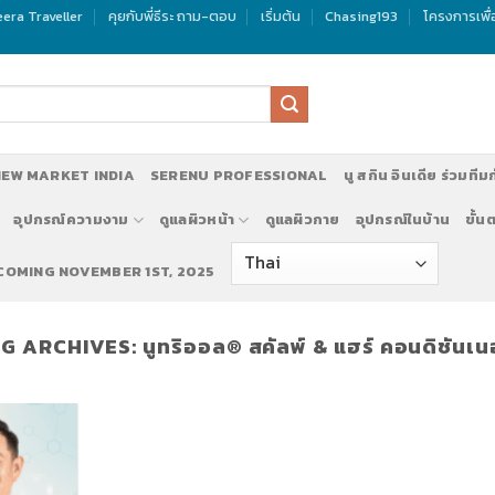
era Traveller
คุยกับพี่ธีระ ถาม-ตอบ
เริ่มต้น
Chasing193
โครงการเพื
EW MARKET INDIA
SERENU PROFESSIONAL
นู สกิน อินเดีย ร่วมทีม
อุปกรณ์ความงาม
ดูแลผิวหน้า
ดูแลผิวกาย
อุปกรณ์ในบ้าน
ขั้น
 COMING NOVEMBER 1ST, 2025
G ARCHIVES:
นูทริออล® สคัลพ์ & แฮร์ คอนดิชันเนอ
รับสมัครทีมงานทำตลาด นู