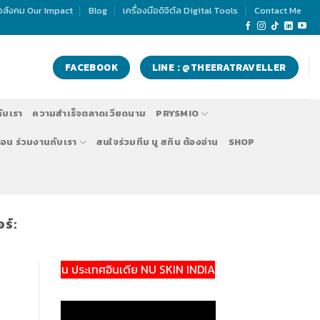
่อสังคม Our Impact
Blog
เครื่องมือดิจิตัล Digital Tools
Contact Me
FACEBOOK
LINE : @THEERATRAVELLER
กับเรา
ความสำเร็จตลาดเวียดนาม
PRYSMIO
ตอน ร่วมงานกับเรา
สนใจร่วมทีม นู สกิน ต้องอ่าน
SHOP
ร์:
 สกิน ประเทศอินเดีย NU SKIN INDIA แอดไลน์:@theeratraveller