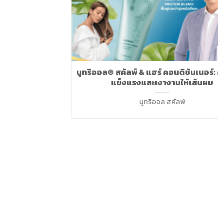
นูทริออล® สคัลพ์ & แฮร์ คอนดิชันเนอร์:
แข็งแรงและเงางามให้เส้นผม
นูทริออล สคัลพ์