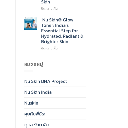
Skin
Go-
To
บน
ปิดความเห็น
Cleanser
Nu
for
Skin®
Nu Skin® Glow
Radiant,
Sunscreen
Toner: India’s
Healthy-
SPF
Essential Step for
Looking
50:
Hydrated, Radiant &
Skin
India’s
Brighter Skin
Daily
Essential
บน
ปิดความเห็น
for
Nu
Clear,
Skin®
Protected,
Glow
หมวดหมู่
Glowing
Toner:
Skin
India’s
Essential
Nu Skin DNA Project
Step
for
Nu Skin India
Hydrated,
Radiant
&
Nuskin
Brighter
Skin
คุยกับพี่ธีระ
ดูแล รักษาสิว