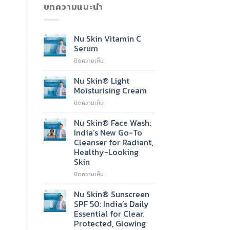
บทความแนะนำ
Nu Skin Vitamin C
Serum
บน
ปิดความเห็น
Nu
Skin
Nu Skin® Light
Vitamin
Moisturising Cream
C
บน
ปิดความเห็น
Serum
Nu
Skin®
Nu Skin® Face Wash:
Light
India’s New Go-To
Moisturising
Cleanser for Radiant,
Cream
Healthy-Looking
Skin
บน
ปิดความเห็น
Nu
Skin®
Nu Skin® Sunscreen
Face
SPF 50: India’s Daily
Wash:
Essential for Clear,
India’s
Protected, Glowing
New