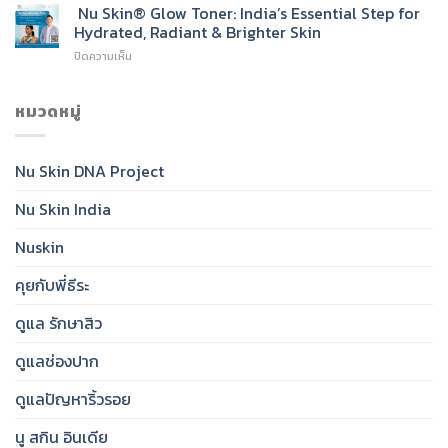
Skin®
Nu Skin® Glow Toner: India’s Essential Step for
Go-
Sunscreen
To
Hydrated, Radiant & Brighter Skin
SPF
Cleanser
บน
ปิดความเห็น
50:
for
Nu
India’s
Radiant,
Skin®
Daily
Healthy-
Glow
หมวดหมู่
Essential
Looking
Toner:
for
Skin
India’s
Clear,
Essential
Protected,
Nu Skin DNA Project
Step
Glowing
for
Skin
Nu Skin India
Hydrated,
Radiant
&
Nuskin
Brighter
Skin
คุยกับพี่ธีระ
ดูแล รักษาสิว
ดูแลช่องปาก
ดูแลปัญหาริ้วรอย
นู สกิน อินเดีย