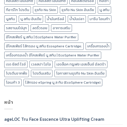
คอเลสติ เอ็มเอ็กซ์
คอเลสตี้ เอ็มเอ็กซ์
คอเลสเตอรอล
ถังเช่า
ทีอาร์โก โปรตีน
ธุรกิจ Nu Skin
ธุรกิจ Nu Skin อินเดีย
นู สกิน
นูสกิน
นู สกิน อินเดีย
น้ำมันคริลล์
น้ำมันปลา
มารีน โอเมก้า
รสชานมไข่มุก
ลดริ้วรอย
อาหารเสริม
อีโคสเฟียร์ นู สกิน | EcoSphere Water Purifier
อีโคสเฟียร์ ไส้กรอง นู สกิน Ecosphere Cartridge:
เครื่องกรองน้ำ
เครื่องกรองน้ำ อีโคสเฟียร์ นู สกิน | EcoSphere Water Purifier
เรด ยีสต์ ไรซ์
เวลสปา ไอโอ
เอจล็อค ทรูเฟซ เอสเซ็นซ์ อัลตร้า
โปรตีนจากพืช
โปรตีนเสริม
โอกาสทางธุรกิจ Nu Skin อินเดีย
โอเมก้า 3
ไส้กรอง eSpring นู ส กิน (EcoSphere Cartridge)
หน้า
ageLOC Tru Face Esscence Ultra Uplifting Cream