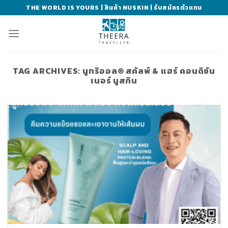
Skip
THE WORLD IS YOURS | สินค้า NUSKIN | รับสมัครตัวแทน
to
content
TAG ARCHIVES:
นูทริออล® สคัลพ์ & แฮร์ คอนดิชัน
เนอร์ นูสกิน