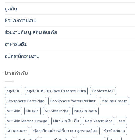
นูสกิน
ผิวและความงาม
ร่วมงานกับ นู สกิน อินเดีย
อาหารเสริม
อุปกรณ์ความงาม
ป้ายกำกับ
ageLOC
ageLOC® Tru Face Essence Ultra
Cholesti MX
Ecosphere Cartridge
EcoSphere Water Purifier
Marine Omega
Nu Skin
Nuskin
Nu Skin India
Nuskin India
Nu Skin Marine Omega
Nu Skin อินเดีย
Red Yeast Rice
seo
SEOสายขาว
กัลวานิค สปา เฟเชี่ยล เจล สูตรเอจล็อค
ข้าวยีสต์แดง