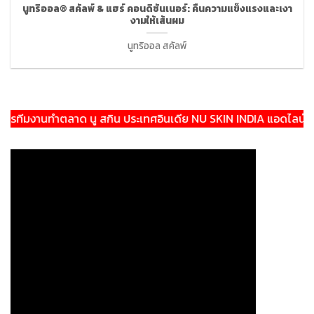
นูทริออล® สคัลพ์ & แฮร์ คอนดิชันเนอร์: คืนความแข็งแรงและเงา
งามให้เส้นผม
นูทริออล สคัลพ์
ีมงานทำตลาด นู สกิน ประเทศอินเดีย NU SKIN INDIA แอดไลน์:@thee