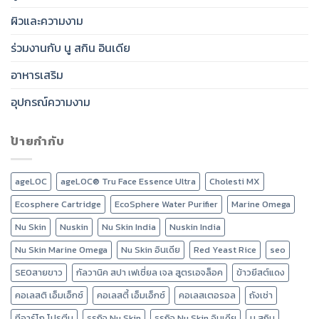
ผิวและความงาม
ร่วมงานกับ นู สกิน อินเดีย
อาหารเสริม
อุปกรณ์ความงาม
ป้ายกำกับ
ageLOC
ageLOC® Tru Face Essence Ultra
Cholesti MX
Ecosphere Cartridge
EcoSphere Water Purifier
Marine Omega
Nu Skin
Nuskin
Nu Skin India
Nuskin India
Nu Skin Marine Omega
Nu Skin อินเดีย
Red Yeast Rice
seo
SEOสายขาว
กัลวานิค สปา เฟเชี่ยล เจล สูตรเอจล็อค
ข้าวยีสต์แดง
คอเลสติ เอ็มเอ็กซ์
คอเลสตี้ เอ็มเอ็กซ์
คอเลสเตอรอล
ถังเช่า
ทีอาร์โก โปรตีน
ธุรกิจ Nu Skin
ธุรกิจ Nu Skin อินเดีย
นู สกิน