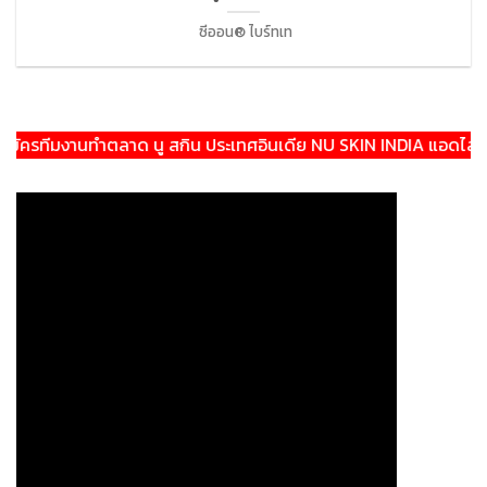
ซีออน® ไบร์ทเท
รทีมงานทำตลาด นู สกิน ประเทศอินเดีย NU SKIN INDIA แอดไลน์:@th