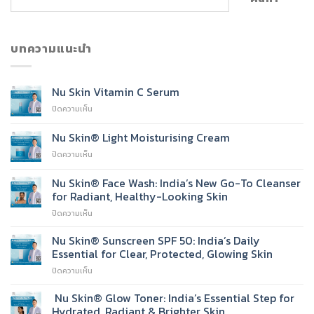
บทความแนะนำ
Nu Skin Vitamin C Serum
บน
ปิดความเห็น
Nu
Skin
Nu Skin® Light Moisturising Cream
Vitamin
บน
ปิดความเห็น
C
Nu
Serum
Skin®
Nu Skin® Face Wash: India’s New Go-To Cleanser
Light
for Radiant, Healthy-Looking Skin
Moisturising
บน
ปิดความเห็น
Cream
Nu
Skin®
Nu Skin® Sunscreen SPF 50: India’s Daily
Face
Essential for Clear, Protected, Glowing Skin
Wash:
บน
ปิดความเห็น
India’s
Nu
New
Skin®
Nu Skin® Glow Toner: India’s Essential Step for
Go-
Sunscreen
To
Hydrated, Radiant & Brighter Skin