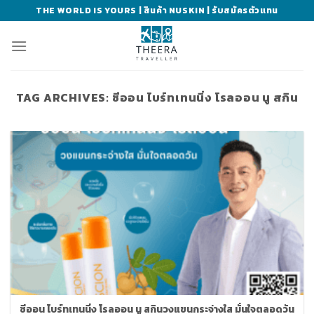
Skip
THE WORLD IS YOURS | สินค้า NUSKIN | รับสมัครตัวแทน
to
content
TAG ARCHIVES:
ซีออน ไบร์ทเทนนิ่ง โรลออน นู สกิน
ซีออน ไบร์ทเทนนิ่ง โรลออน นู สกินวงแขนกระจ่างใส มั่นใจตลอดวัน