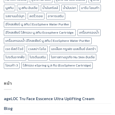
นูสกิน
นู สกิน อินเดีย
น้ำมันคริลล์
น้ำมันปลา
มารีน โอเมก้า
รสชานมไข่มุก
ลดริ้วรอย
อาหารเสริม
อีโคสเฟียร์ นู สกิน | EcoSphere Water Purifier
อีโคสเฟียร์ ไส้กรอง นู สกิน Ecosphere Cartridge:
เครื่องกรองน้ำ
เครื่องกรองน้ำ อีโคสเฟียร์ นู สกิน | EcoSphere Water Purifier
เรด ยีสต์ ไรซ์
เวลสปา ไอโอ
เอจล็อค ทรูเฟซ เอสเซ็นซ์ อัลตร้า
โปรตีนจากพืช
โปรตีนเสริม
โอกาสทางธุรกิจ Nu Skin อินเดีย
โอเมก้า 3
ไส้กรอง eSpring นู ส กิน (EcoSphere Cartridge)
หน้า
ageLOC Tru Face Esscence Ultra Uplifting Cream
Blog