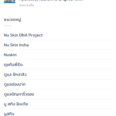
SPF
Cleanser
บน
ปิดความเห็น
50:
for
Nu
India’s
Radiant,
Skin®
Daily
Healthy-
Glow
หมวดหมู่
Essential
Looking
Toner:
for
Skin
India’s
Clear,
Essential
Protected,
Nu Skin DNA Project
Step
Glowing
for
Skin
Nu Skin India
Hydrated,
Radiant
&
Nuskin
Brighter
Skin
คุยกับพี่ธีระ
ดูแล รักษาสิว
ดูแลช่องปาก
ดูแลปัญหาริ้วรอย
นู สกิน อินเดีย
นูสกิน