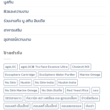
นูสกิน
ผิวและความงาม
ร่วมงานกับ นู สกิน อินเดีย
อาหารเสริม
อุปกรณ์ความงาม
ป้ายกำกับ
ageLOC
ageLOC® Tru Face Essence Ultra
Cholesti MX
Ecosphere Cartridge
EcoSphere Water Purifier
Marine Omega
Nu Skin
Nuskin
Nu Skin India
Nuskin India
Nu Skin Marine Omega
Nu Skin อินเดีย
Red Yeast Rice
seo
SEOสายขาว
กัลวานิค สปา เฟเชี่ยล เจล สูตรเอจล็อค
ข้าวยีสต์แดง
คอเลสติ เอ็มเอ็กซ์
คอเลสตี้ เอ็มเอ็กซ์
คอเลสเตอรอล
ถังเช่า