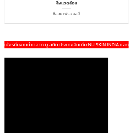
สิ่งแวดล้อม
ซีออน เฟรช บอดี
ัครทีมงานทำตลาด นู สกิน ประเทศอินเดีย NU SKIN INDIA แอดไลน์:@