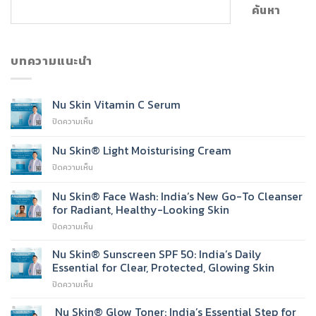
ค้นหา
บทความแนะนำ
Nu Skin Vitamin C Serum
บน
ปิดความเห็น
Nu
Skin
Nu Skin® Light Moisturising Cream
Vitamin
บน
ปิดความเห็น
C
Nu
Serum
Skin®
Nu Skin® Face Wash: India’s New Go-To Cleanser
Light
for Radiant, Healthy-Looking Skin
Moisturising
บน
ปิดความเห็น
Cream
Nu
Skin®
Nu Skin® Sunscreen SPF 50: India’s Daily
Face
Essential for Clear, Protected, Glowing Skin
Wash:
บน
ปิดความเห็น
India’s
Nu
New
Skin®
Nu Skin® Glow Toner: India’s Essential Step for
Go-