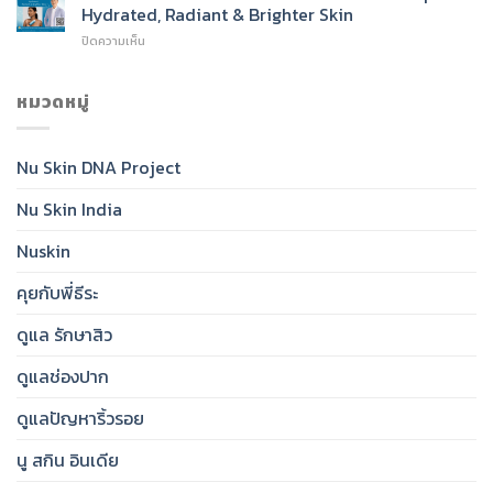
Sunscreen
To
Hydrated, Radiant & Brighter Skin
SPF
Cleanser
บน
ปิดความเห็น
50:
for
Nu
India’s
Radiant,
Skin®
Daily
Healthy-
Glow
หมวดหมู่
Essential
Looking
Toner:
for
Skin
India’s
Clear,
Essential
Protected,
Nu Skin DNA Project
Step
Glowing
for
Skin
Nu Skin India
Hydrated,
Radiant
&
Nuskin
Brighter
Skin
คุยกับพี่ธีระ
ดูแล รักษาสิว
ดูแลช่องปาก
ดูแลปัญหาริ้วรอย
นู สกิน อินเดีย