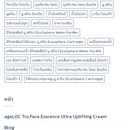
ทีอาร์โก โปรตีน
ธุรกิจ Nu Skin
ธุรกิจ Nu Skin อินเดีย
นู สกิน
นูสกิน
นู สกิน อินเดีย
น้ำมันคริลล์
น้ำมันปลา
มารีน โอเมก้า
รสชานมไข่มุก
ลดริ้วรอย
อาหารเสริม
อีโคสเฟียร์ นู สกิน | EcoSphere Water Purifier
อีโคสเฟียร์ ไส้กรอง นู สกิน Ecosphere Cartridge:
เครื่องกรองน้ำ
เครื่องกรองน้ำ อีโคสเฟียร์ นู สกิน | EcoSphere Water Purifier
เรด ยีสต์ ไรซ์
เวลสปา ไอโอ
เอจล็อค ทรูเฟซ เอสเซ็นซ์ อัลตร้า
โปรตีนจากพืช
โปรตีนเสริม
โอกาสทางธุรกิจ Nu Skin อินเดีย
โอเมก้า 3
ไส้กรอง eSpring นู ส กิน (EcoSphere Cartridge)
หน้า
ageLOC Tru Face Esscence Ultra Uplifting Cream
Blog