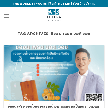
Skip
THE WORLD IS YOURS | สินค้า NUSKIN | รับสมัครตัวแทน
to
content
TAG ARCHIVES:
ซีออน เฟรช บอดี้ วอช
ซีออน เฟรช บอดี้ วอช เจลอาบน้ำจากธรรมชาติเป็นมิตรกับผิวและ