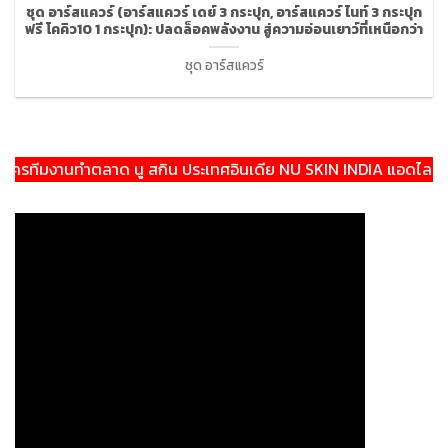
ชุด อาร์สแควร์ (อาร์สแควร์ เดย์ 3 กระปุก, อาร์สแควร์ ไนท์ 3 กระปุก
ฟรี โคคิว10 1 กระปุก): ปลดล็อคพลังงาน สู่ความอ่อนเยาว์ที่เหนือกว่า
ชุด อาร์สแควร์
ทีมงานทำตลาด นู สกิน ประเทศอินเดีย NU SKIN INDIA แอดไลน์:@the