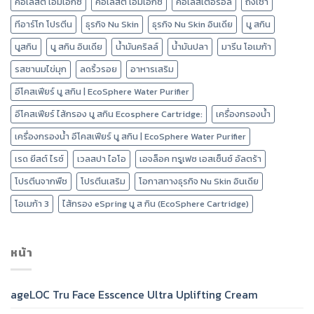
คอเลสติ เอ็มเอ็กซ์
คอเลสตี้ เอ็มเอ็กซ์
คอเลสเตอรอล
ถังเช่า
ทีอาร์โก โปรตีน
ธุรกิจ Nu Skin
ธุรกิจ Nu Skin อินเดีย
นู สกิน
นูสกิน
นู สกิน อินเดีย
น้ำมันคริลล์
น้ำมันปลา
มารีน โอเมก้า
รสชานมไข่มุก
ลดริ้วรอย
อาหารเสริม
อีโคสเฟียร์ นู สกิน | EcoSphere Water Purifier
อีโคสเฟียร์ ไส้กรอง นู สกิน Ecosphere Cartridge:
เครื่องกรองน้ำ
เครื่องกรองน้ำ อีโคสเฟียร์ นู สกิน | EcoSphere Water Purifier
เรด ยีสต์ ไรซ์
เวลสปา ไอโอ
เอจล็อค ทรูเฟซ เอสเซ็นซ์ อัลตร้า
โปรตีนจากพืช
โปรตีนเสริม
โอกาสทางธุรกิจ Nu Skin อินเดีย
โอเมก้า 3
ไส้กรอง eSpring นู ส กิน (EcoSphere Cartridge)
หน้า
ageLOC Tru Face Esscence Ultra Uplifting Cream