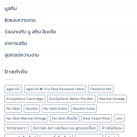
นูสกิน
ผิวและความงาม
ร่วมงานกับ นู สกิน อินเดีย
อาหารเสริม
อุปกรณ์ความงาม
ป้ายกำกับ
ageLOC
ageLOC® Tru Face Essence Ultra
Cholesti MX
Ecosphere Cartridge
EcoSphere Water Purifier
Marine Omega
Nu Skin
Nuskin
Nu Skin India
Nuskin India
Nu Skin Marine Omega
Nu Skin อินเดีย
Red Yeast Rice
seo
SEOสายขาว
กัลวานิค สปา เฟเชี่ยล เจล สูตรเอจล็อค
ข้าวยีสต์แดง