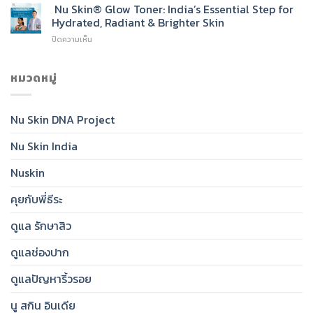
Skin®
Nu Skin® Glow Toner: India’s Essential Step for
Go-
Sunscreen
To
Hydrated, Radiant & Brighter Skin
SPF
Cleanser
บน
ปิดความเห็น
50:
for
Nu
India’s
Radiant,
Skin®
Daily
Healthy-
Glow
หมวดหมู่
Essential
Looking
Toner:
for
Skin
India’s
Clear,
Essential
Protected,
Nu Skin DNA Project
Step
Glowing
for
Skin
Nu Skin India
Hydrated,
Radiant
&
Nuskin
Brighter
Skin
คุยกับพี่ธีระ
ดูแล รักษาสิว
ดูแลช่องปาก
ดูแลปัญหาริ้วรอย
นู สกิน อินเดีย