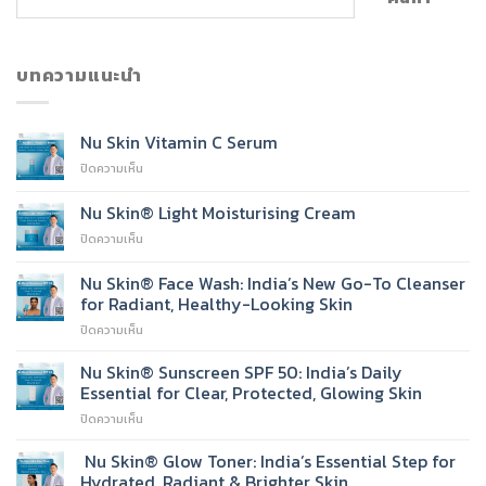
บทความแนะนำ
Nu Skin Vitamin C Serum
บน
ปิดความเห็น
Nu
Skin
Nu Skin® Light Moisturising Cream
Vitamin
บน
ปิดความเห็น
C
Nu
Serum
Skin®
Nu Skin® Face Wash: India’s New Go-To Cleanser
Light
for Radiant, Healthy-Looking Skin
Moisturising
บน
ปิดความเห็น
Cream
Nu
Skin®
Nu Skin® Sunscreen SPF 50: India’s Daily
Face
Essential for Clear, Protected, Glowing Skin
Wash:
บน
ปิดความเห็น
India’s
Nu
New
Skin®
Nu Skin® Glow Toner: India’s Essential Step for
Go-
Sunscreen
To
Hydrated, Radiant & Brighter Skin