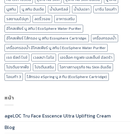
นูสกิน
นู สกิน อินเดีย
น้ำมันคริลล์
น้ำมันปลา
มารีน โอเมก้า
รสชานมไข่มุก
ลดริ้วรอย
อาหารเสริม
อีโคสเฟียร์ นู สกิน | EcoSphere Water Purifier
อีโคสเฟียร์ ไส้กรอง นู สกิน Ecosphere Cartridge:
เครื่องกรองน้ำ
เครื่องกรองน้ำ อีโคสเฟียร์ นู สกิน | EcoSphere Water Purifier
เรด ยีสต์ ไรซ์
เวลสปา ไอโอ
เอจล็อค ทรูเฟซ เอสเซ็นซ์ อัลตร้า
โปรตีนจากพืช
โปรตีนเสริม
โอกาสทางธุรกิจ Nu Skin อินเดีย
โอเมก้า 3
ไส้กรอง eSpring นู ส กิน (EcoSphere Cartridge)
หน้า
ageLOC Tru Face Esscence Ultra Uplifting Cream
Blog