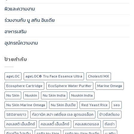
ผิวและความงาม
ร่วมงานกับ นู สกิน อินเดีย
อาหารเสริม
อุปกรณ์ความงาม
ป้ายกำกับ
ageLOC
ageLOC® Tru Face Essence Ultra
Cholesti MX
Ecosphere Cartridge
EcoSphere Water Purifier
Marine Omega
Nu Skin
Nuskin
Nu Skin India
Nuskin India
Nu Skin Marine Omega
Nu Skin อินเดีย
Red Yeast Rice
seo
SEOสายขาว
กัลวานิค สปา เฟเชี่ยล เจล สูตรเอจล็อค
ข้าวยีสต์แดง
คอเลสติ เอ็มเอ็กซ์
คอเลสตี้ เอ็มเอ็กซ์
คอเลสเตอรอล
ถังเช่า
ทีอาร์โก โปรตีน
ธุรกิจ Nu Skin
ธุรกิจ Nu Skin อินเดีย
นู สกิน