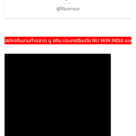
ผู้ที่ต้องการเส
มัครทีมงานทำตลาด นู สกิน ประเทศอินเดีย NU SKIN INDIA แอดไลน์: