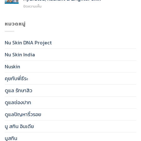
SPF
Cleanser
บน
ปิดความเห็น
50:
for
Nu
India’s
Radiant,
Skin®
Daily
Healthy-
Glow
หมวดหมู่
Essential
Looking
Toner:
for
Skin
India’s
Clear,
Essential
Protected,
Nu Skin DNA Project
Step
Glowing
for
Skin
Nu Skin India
Hydrated,
Radiant
&
Nuskin
Brighter
Skin
คุยกับพี่ธีระ
ดูแล รักษาสิว
ดูแลช่องปาก
ดูแลปัญหาริ้วรอย
นู สกิน อินเดีย
นูสกิน