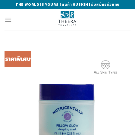
Skip
THE WORLD IS YOURS | สินค้า NUSKIN | รับสมัครตัวแทน
to
content
ราคาพิเศษ