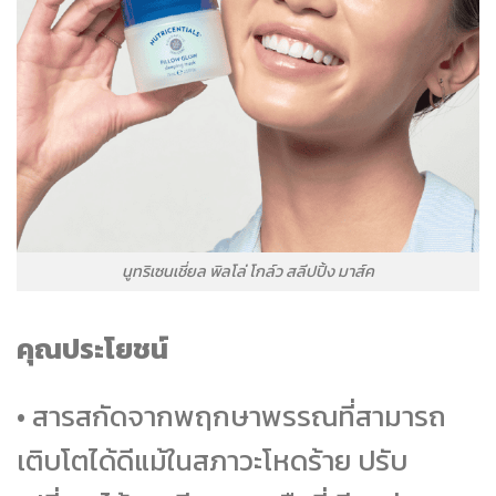
นูทริเซนเชี่ยล พิลโล่ โกล์ว สลีปปิ้ง มาส์ค
คุณประโยชน์
• สารสกัดจากพฤกษาพรรณที่สามารถ
เติบโตได้ดีแม้ในสภาวะโหดร้าย ปรับ