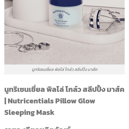
นูทริเซนเชี่ยล พิลโล่ โกล์ว สลีปปิ้ง มาส์ค
นูทริเซนเชี่ยล พิลโล่ โกล์ว สลีปปิ้ง มาส์ค
| Nutricentials Pillow Glow
Sleeping Mask