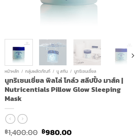
หน้าหลัก
/
กลุ่มผลิตภัณฑ์
/
นู สกิน
/
นูทริเซนเชี่ยล
นูทริเซนเชี่ยล พิลโล่ โกล์ว สลีปปิ้ง มาส์ค |
Nutricentials Pillow Glow Sleeping
Mask
Original
Current
1,400.00
980.00
฿
฿
price
price