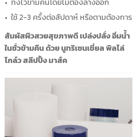
ทิ้งไว้ข้ามคืนโดยไม่ต้องล้างออก
ใช้ 2-3 ครั้งต่อสัปดาห์ หรือตามต้องการ
สัมผัสผิวสวยสุขภาพดี เปล่งปลั่ง อิ่มน้ำ
ในชั่วข้ามคืน ด้วย นูทริเซนเชี่ยล พิลโล่
โกล์ว สลีปปิ้ง มาส์ค