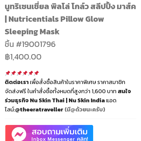
นูทริเซนเชี่ยล พิลโล่ โกล์ว สลีปปิ้ง มาส์ค
was:
is:
฿1,400.00.
฿980.00.
| Nutricentials Pillow Glow
Sleeping Mask
ชิ้น #
19001796
฿1,400.00
ติดต่อเรา
เพื่อสั่งซื้อสินค้าในราคาพิเศษ ราคาสมาชิก
จัดส่งฟรี
ในคำสั่งซื้อทั้งหมดที่สูงกว่า 1,600 บาท
สนใจ
ร่วมธุรกิจ
Nu Skin Thai | Nu Skin India
แอด
ไลน์:
@theeratraveller
(มี@ด้วยนะครับ)