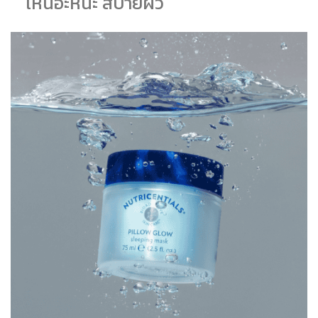
เหนอะหนะ สบายผิว