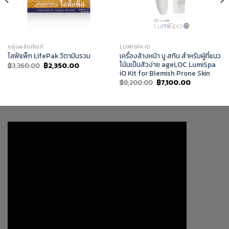
กลุ่มผลิตภัณฑ์
LUMISPA IO
เครื่องล้างหน้า นู สกิน สำหรับผู้ที่แนว
ไลฟ์แพ็ก LifePak วิตามินรวม
โน้นเป็นสิวง่าย ageLOC LumiSpa
Original
Current
฿
3,360.00
฿
2,350.00
price
price
iO Kit for Blemish Prone Skin
was:
is:
Original
Current
฿
8,200.00
฿
7,100.00
฿3,360.00.
฿2,350.00.
price
price
was:
is:
฿8,200.00.
฿7,100.00.