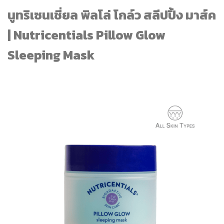
นูทริเซนเชี่ยล พิลโล่ โกล์ว สลีปปิ้ง มาส์ค
| Nutricentials Pillow Glow
Sleeping Mask