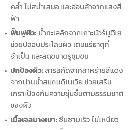
คล้ำ ไม่สม่ำเสมอ และอ่อนล้าจากแสงสี
ฟ้า
ฟื้นฟูผิว:
น้ำทะเลลึกจากเกาะนัวร์มูติเย
ช่วยปลอบประโลมผิว เติมแร่ธาตุที่
จำเป็น และลดขนาดรูขุมขน
ปกป้องผิว:
สารสกัดจากสาหร่ายสีแดง
จากน่านน้ำสแกนดิเนเวีย ช่วยเสริม
เกราะป้องกันความชุ่มชื้นตามธรรมชาติ
ของผิว
เนื้อเจลบางเบา:
ซึมซาบเร็ว ไม่เหนียว