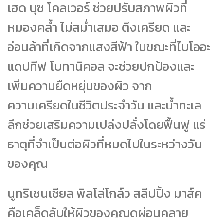
เฮด บุซ โคลเวอร์ ช่วยปรับสภาพผิวที่
หมองคล้ำ ไม่สม่ำเสมอ ตึงเครียด และ
อ่อนล้าที่เกิดจากแสงสีฟ้า ในขณะที่ไบโออะ
แดปทีฟ โบทานิคอล จะช่วยปกป้องและ
เพิ่มความยืดหยุ่นของผิว จาก
ความเครียดในชีวิตประจำวัน และน้ำทะเล
ลึกช่วยเสริมความเปล่งปลั่งโดยฟื้นฟู แร่
ธาตุที่จำเป็นต่อผิวที่หมดไปในระหว่างวัน
ของคุณ
นูทริเซนเชียล พิลโล่โกล์ว สลีปปิ้ง มาส์ค
คือเคล็ดลับให้ผิวของคุณดูผ่อนคลาย