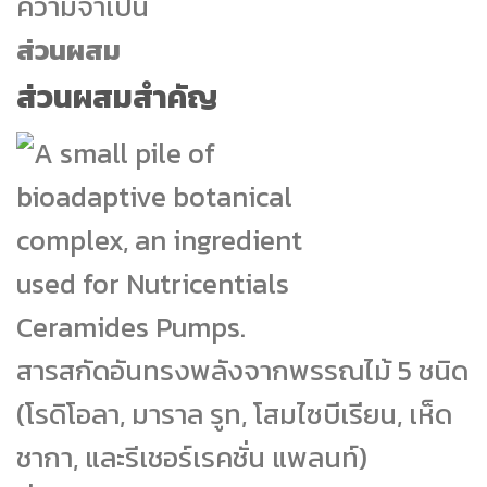
ความจำเป็น
ส่วนผสม
ส่วนผสมสำคัญ
สารสกัดอันทรงพลังจากพรรณไม้ 5 ชนิด
(โรดิโอลา, มาราล รูท, โสมไซบีเรียน, เห็ด
ชากา, และรีเชอร์เรคชั่น แพลนท์)