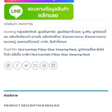
รหัสสินค้า:
19001796
หมวดหมู่:
กลุ่มผลิตภัณฑ์
,
ดูแลปัญหาผิว
,
ดูแลปัญหาริ้วรอย
,
นู สกิน
,
นูทริเซนเชี่
ยล
,
ผลิตภัณฑ์แนะนำ (ขายดี)
,
ผลิตภัณฑ์ใหม่
,
ผิวและความงาม
,
ผิวและความงาม
หมวดหมู่
,
มอยเจอร์ไรเซอร์
,
มาร์ค
,
สินค้าทั้งหมด
ป้ายกำกับ:
Nutricentials Pillow Glow Sleeping Mask
,
นูทริเซนเชี่ยล พิลโล่
โกล์ว สลีปปิ้ง มาส์ค | Nutricentials Pillow Glow Sleeping Mask
คำอธิบาย
PRODUCT DESCRIPTION ENGLISH