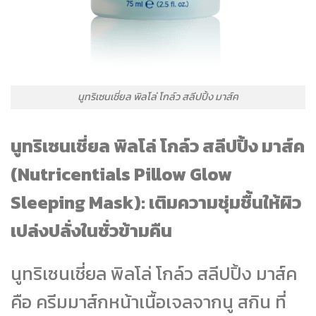
นูทริเซนเชี่ยล พิลโล่ โกล์ว สลีปปิ้ง มาส์ค
นูทริเซนเชี่ยล พิลโล่ โกล์ว สลีปปิ้ง มาส์ค
(Nutricentials Pillow Glow
Sleeping Mask): เติมความชุ่มชื้นให้ผิว
เปล่งปลั่งในชั่วข้ามคืน
นูทริเซนเชี่ยล พิลโล่ โกล์ว สลีปปิ้ง มาส์ค
คือ ครีมมาส์กหน้าเนื้อเจลจากนู สกิน ที่