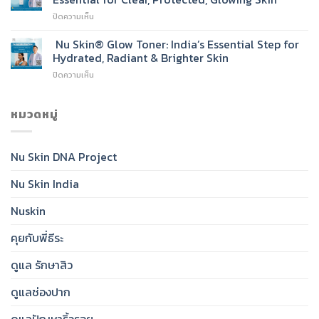
Wash:
บน
ปิดความเห็น
India’s
Nu
New
Skin®
Nu Skin® Glow Toner: India’s Essential Step for
Go-
Sunscreen
To
Hydrated, Radiant & Brighter Skin
SPF
Cleanser
บน
ปิดความเห็น
50:
for
Nu
India’s
Radiant,
Skin®
Daily
Healthy-
Glow
หมวดหมู่
Essential
Looking
Toner:
for
Skin
India’s
Clear,
Essential
Protected,
Nu Skin DNA Project
Step
Glowing
for
Skin
Nu Skin India
Hydrated,
Radiant
&
Nuskin
Brighter
Skin
คุยกับพี่ธีระ
ดูแล รักษาสิว
ดูแลช่องปาก