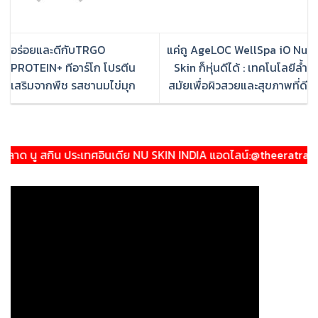
อร่อยและดีกับTRGO
แค่ถู AgeLOC WellSpa iO Nu
PROTEIN+ ทีอาร์โก โปรตีน
Skin ก็หุ่นดีได้ : เทคโนโลยีล้ำ
เสริมจากพืช รสชานมไข่มุก
สมัยเพื่อผิวสวยและสุขภาพที่ดี
กิน ประเทศอินเดีย NU SKIN INDIA แอดไลน์:@theeratraveller