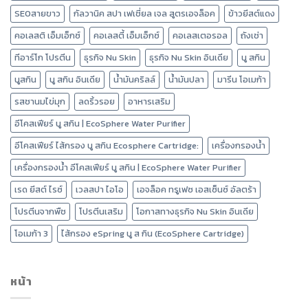
SEOสายขาว
กัลวานิค สปา เฟเชี่ยล เจล สูตรเอจล็อค
ข้าวยีสต์แดง
คอเลสติ เอ็มเอ็กซ์
คอเลสตี้ เอ็มเอ็กซ์
คอเลสเตอรอล
ถังเช่า
ทีอาร์โก โปรตีน
ธุรกิจ Nu Skin
ธุรกิจ Nu Skin อินเดีย
นู สกิน
นูสกิน
นู สกิน อินเดีย
น้ำมันคริลล์
น้ำมันปลา
มารีน โอเมก้า
รสชานมไข่มุก
ลดริ้วรอย
อาหารเสริม
อีโคสเฟียร์ นู สกิน | EcoSphere Water Purifier
อีโคสเฟียร์ ไส้กรอง นู สกิน Ecosphere Cartridge:
เครื่องกรองน้ำ
เครื่องกรองน้ำ อีโคสเฟียร์ นู สกิน | EcoSphere Water Purifier
เรด ยีสต์ ไรซ์
เวลสปา ไอโอ
เอจล็อค ทรูเฟซ เอสเซ็นซ์ อัลตร้า
โปรตีนจากพืช
โปรตีนเสริม
โอกาสทางธุรกิจ Nu Skin อินเดีย
โอเมก้า 3
ไส้กรอง eSpring นู ส กิน (EcoSphere Cartridge)
หน้า