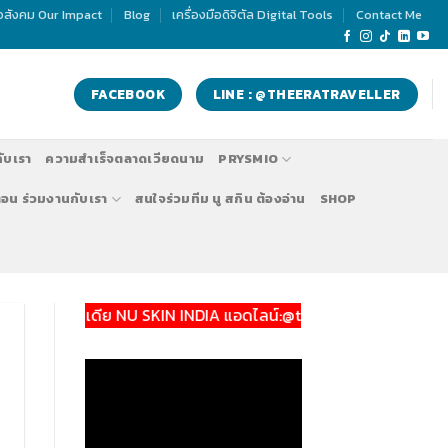
่อสังคม Our Impact
Blog
เครื่องมือดิจิตัล Digital Tools
Contact Me
FACEBOOK
LINE : @THEERATRAVELLER
กับเรา
ความสำเร็จตลาดเวียดนาม
PRYSMIO
ตอน ร่วมงานกับเรา
สนใจร่วมทีม นู สกิน ต้องอ่าน
SHOP
ดีย NU SKIN INDIA แอดไลน์:@theeratraveller