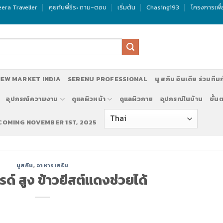
era Traveller
คุยกับพี่ธีระ ถาม-ตอบ
เริ่มต้น
Chasing193
โครงการเพื
EW MARKET INDIA
SERENU PROFESSIONAL
นู สกิน อินเดีย ร่วมทีม
อุปกรณ์ความงาม
ดูแลผิวหน้า
ดูแลผิวกาย
อุปกรณ์ในบ้าน
ขั้น
 COMING NOVEMBER 1ST, 2025
รับสมัครทีมงานทำตลาด นู สกิน ประเทศอินเ
นูสกิน
,
อาหารเสริม
ด์ สูง ข้าวยีสต์แดงช่วยได้