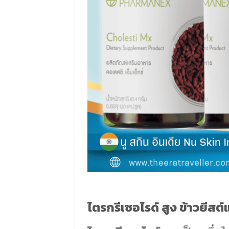
ไตรกรีเซอไรด์ สูง ข้าวยีสต