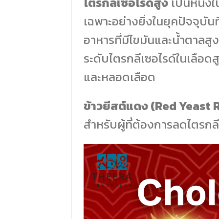
ไตรกลีเซอไรด์สูง
เป็นหนึ่ง
เฉพาะอย่างยิ่งในยุคปัจจุบันท
อาหารที่มีไขมันและน้ำตาลส
ระดับไตรกลีเซอไรด์ในเลือดสูง
และหลอดเลือด
ข้าวยีสต์แดง (Red Yeast 
สำหรับผู้ที่ต้องการลดไตรกล