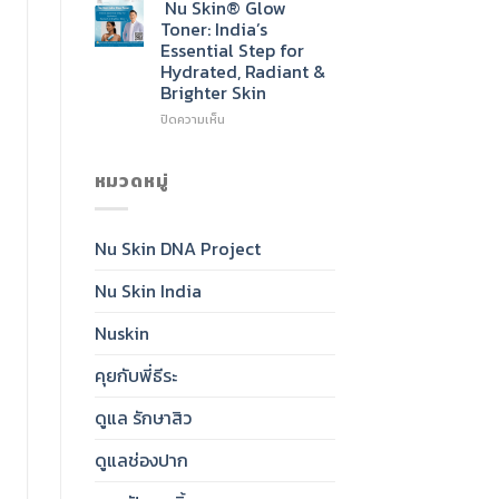
Skin®
Nu Skin® Glow
Radiant,
Sunscreen
Toner: India’s
Healthy-
SPF
Essential Step for
Looking
50:
Hydrated, Radiant &
Skin
India’s
Brighter Skin
Daily
Essential
บน
ปิดความเห็น
for
Nu
Clear,
Skin®
Protected,
Glow
หมวดหมู่
Glowing
Toner:
Skin
India’s
Essential
Nu Skin DNA Project
Step
for
Nu Skin India
Hydrated,
Radiant
&
Nuskin
Brighter
Skin
คุยกับพี่ธีระ
ดูแล รักษาสิว
ดูแลช่องปาก