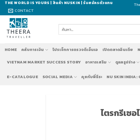
Skip
THE WORLD IS YOURS | สินค้า NUSKIN | รับสมัครตัวแทน
The
to
CONTACT
content
ค้นหา:
HOME
คลับการเงิน
โปรเจ็กการตรวจดีเอ็นเอ
เปิดตลาดอินเดีย
N
VIETNAM MARKET SUCCESS STORY
อาหารเสริม
ดูแลรูปร่าง
E-CATALOGUE
SOCIAL MEDIA
คุยกับพี่ธีระ
NU SKIN INDIA:
ไตรกรีเซอไร