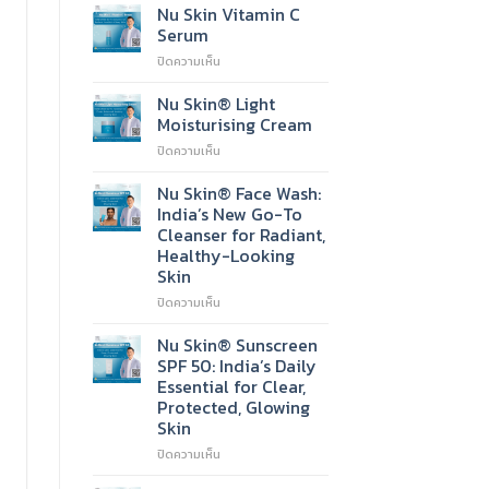
Nu Skin Vitamin C
Serum
บน
ปิดความเห็น
Nu
Skin
Nu Skin® Light
Vitamin
Moisturising Cream
C
บน
ปิดความเห็น
Serum
Nu
Skin®
Nu Skin® Face Wash:
Light
India’s New Go-To
Moisturising
Cleanser for Radiant,
Cream
Healthy-Looking
Skin
บน
ปิดความเห็น
Nu
Skin®
Nu Skin® Sunscreen
Face
SPF 50: India’s Daily
Wash:
Essential for Clear,
India’s
Protected, Glowing
New
Skin
Go-
To
บน
ปิดความเห็น
Cleanser
Nu
for