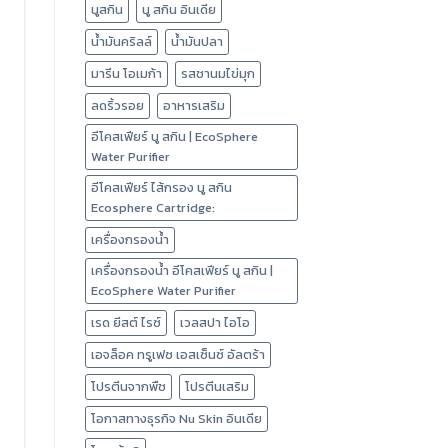
นูสกิน
นู สกิน อินเดีย
น้ำมันคริลล์
น้ำมันปลา
มารีน โอเมก้า
รสชานมไข่มุก
ลดริ้วรอย
อาหารเสริม
อีโคสเฟียร์ นู สกิน | EcoSphere
Water Purifier
อีโคสเฟียร์ ไส้กรอง นู สกิน
Ecosphere Cartridge:
เครื่องกรองน้ำ
เครื่องกรองน้ำ อีโคสเฟียร์ นู สกิน |
EcoSphere Water Purifier
เรด ยีสต์ ไรซ์
เวลสปา ไอโอ
เอจล็อค ทรูเฟซ เอสเซ็นซ์ อัลตร้า
โปรตีนจากพืช
โปรตีนเสริม
โอกาสทางธุรกิจ Nu Skin อินเดีย