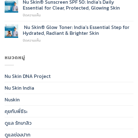
Skin®
Nu Skin® Sunscreen SPF 50: India’s Daily
Face
Essential for Clear, Protected, Glowing Skin
Wash:
บน
ปิดความเห็น
India’s
Nu
New
Skin®
Nu Skin® Glow Toner: India’s Essential Step for
Go-
Sunscreen
To
Hydrated, Radiant & Brighter Skin
SPF
Cleanser
บน
ปิดความเห็น
50:
for
Nu
India’s
Radiant,
Skin®
Daily
Healthy-
Glow
หมวดหมู่
Essential
Looking
Toner:
for
Skin
India’s
Clear,
Essential
Protected,
Nu Skin DNA Project
Step
Glowing
for
Skin
Nu Skin India
Hydrated,
Radiant
&
Nuskin
Brighter
Skin
คุยกับพี่ธีระ
ดูแล รักษาสิว
ดูแลช่องปาก