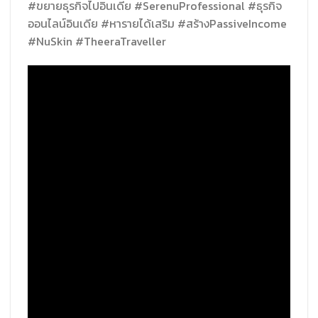
#ขยายธุรกิจไปอินเดีย #SerenuProfessional #ธุรกิจ
ออนไลน์อินเดีย #หารายได้เสริม #สร้างPassiveIncome
#NuSkin #TheeraTraveller