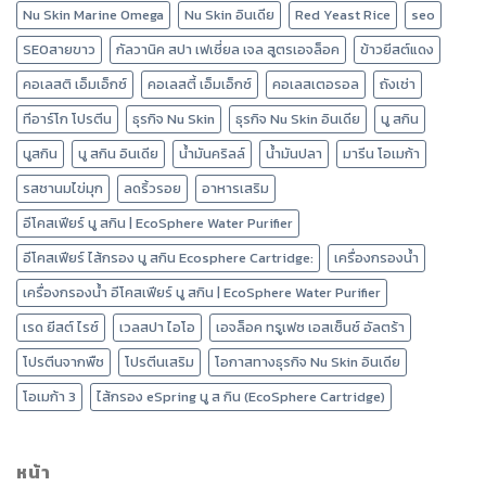
Nu Skin Marine Omega
Nu Skin อินเดีย
Red Yeast Rice
seo
SEOสายขาว
กัลวานิค สปา เฟเชี่ยล เจล สูตรเอจล็อค
ข้าวยีสต์แดง
คอเลสติ เอ็มเอ็กซ์
คอเลสตี้ เอ็มเอ็กซ์
คอเลสเตอรอล
ถังเช่า
ทีอาร์โก โปรตีน
ธุรกิจ Nu Skin
ธุรกิจ Nu Skin อินเดีย
นู สกิน
นูสกิน
นู สกิน อินเดีย
น้ำมันคริลล์
น้ำมันปลา
มารีน โอเมก้า
รสชานมไข่มุก
ลดริ้วรอย
อาหารเสริม
อีโคสเฟียร์ นู สกิน | EcoSphere Water Purifier
อีโคสเฟียร์ ไส้กรอง นู สกิน Ecosphere Cartridge:
เครื่องกรองน้ำ
เครื่องกรองน้ำ อีโคสเฟียร์ นู สกิน | EcoSphere Water Purifier
เรด ยีสต์ ไรซ์
เวลสปา ไอโอ
เอจล็อค ทรูเฟซ เอสเซ็นซ์ อัลตร้า
โปรตีนจากพืช
โปรตีนเสริม
โอกาสทางธุรกิจ Nu Skin อินเดีย
โอเมก้า 3
ไส้กรอง eSpring นู ส กิน (EcoSphere Cartridge)
หน้า