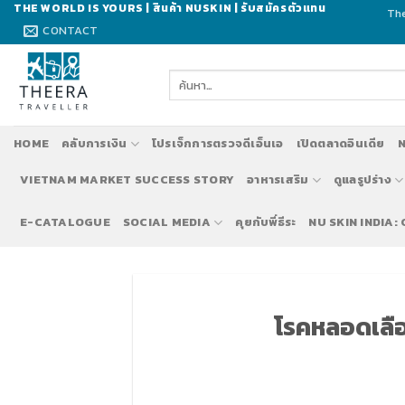
Skip
THE WORLD IS YOURS | สินค้า NUSKIN | รับสมัครตัวแทน
The
to
CONTACT
content
ค้นหา:
HOME
คลับการเงิน
โปรเจ็กการตรวจดีเอ็นเอ
เปิดตลาดอินเดีย
N
VIETNAM MARKET SUCCESS STORY
อาหารเสริม
ดูแลรูปร่าง
E-CATALOGUE
SOCIAL MEDIA
คุยกับพี่ธีระ
NU SKIN INDIA:
โรคหลอดเลือ