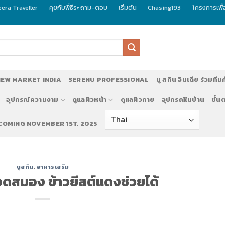
era Traveller
คุยกับพี่ธีระ ถาม-ตอบ
เริ่มต้น
Chasing193
โครงการเพื
EW MARKET INDIA
SERENU PROFESSIONAL
นู สกิน อินเดีย ร่วมทีม
อุปกรณ์ความงาม
ดูแลผิวหน้า
ดูแลผิวกาย
อุปกรณ์ในบ้าน
ขั้น
 COMING NOVEMBER 1ST, 2025
นูสกิน
,
อาหารเสริม
ดสมอง ข้าวยีสต์แดงช่วยได้