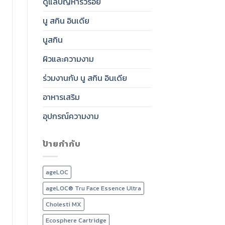
ดูแลปัญหาริ้วรอย
นู สกิน อินเดีย
นูสกิน
ผิวและความงาม
ร่วมงานกับ นู สกิน อินเดีย
อาหารเสริม
อุปกรณ์ความงาม
ป้ายกำกับ
ageLOC
ageLOC® Tru Face Essence Ultra
Cholesti MX
Ecosphere Cartridge