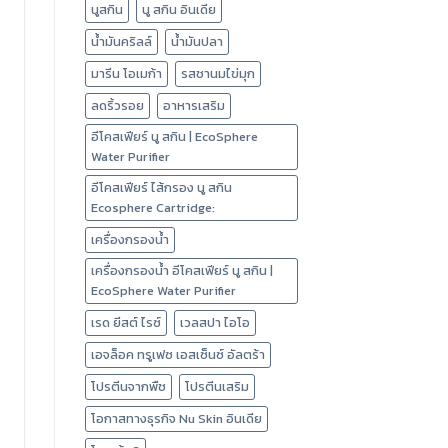
นูสกิน
นู สกิน อินเดีย
น้ำมันคริลล์
น้ำมันปลา
มารีน โอเมก้า
รสชานมไข่มุก
ลดริ้วรอย
อาหารเสริม
อีโคสเฟียร์ นู สกิน | EcoSphere
Water Purifier
อีโคสเฟียร์ ไส้กรอง นู สกิน
Ecosphere Cartridge:
เครื่องกรองน้ำ
เครื่องกรองน้ำ อีโคสเฟียร์ นู สกิน |
EcoSphere Water Purifier
เรด ยีสต์ ไรซ์
เวลสปา ไอโอ
เอจล็อค ทรูเฟซ เอสเซ็นซ์ อัลตร้า
โปรตีนจากพืช
โปรตีนเสริม
โอกาสทางธุรกิจ Nu Skin อินเดีย