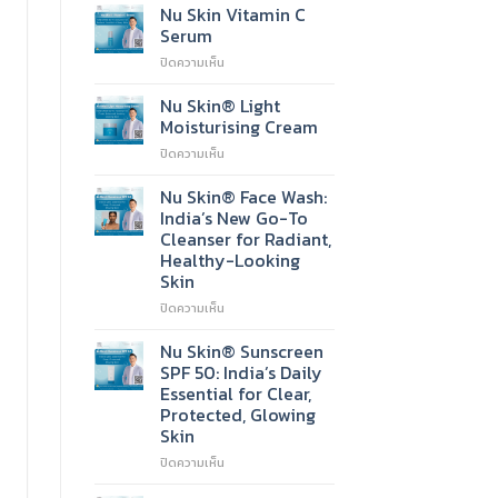
Nu Skin Vitamin C
Serum
บน
ปิดความเห็น
Nu
Skin
Nu Skin® Light
Vitamin
Moisturising Cream
C
บน
ปิดความเห็น
Serum
Nu
Skin®
Nu Skin® Face Wash:
Light
India’s New Go-To
Moisturising
Cleanser for Radiant,
Cream
Healthy-Looking
Skin
บน
ปิดความเห็น
Nu
Skin®
Nu Skin® Sunscreen
Face
SPF 50: India’s Daily
Wash:
Essential for Clear,
India’s
Protected, Glowing
New
Skin
Go-
To
บน
ปิดความเห็น
Cleanser
Nu
for