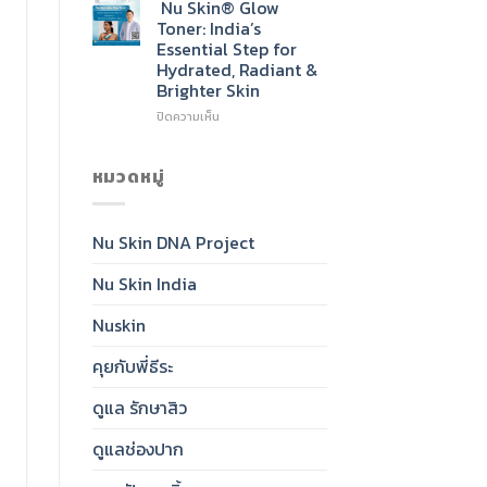
Skin®
Nu Skin® Glow
Radiant,
Sunscreen
Toner: India’s
Healthy-
SPF
Essential Step for
Looking
50:
Hydrated, Radiant &
Skin
India’s
Brighter Skin
Daily
Essential
บน
ปิดความเห็น
for
Nu
Clear,
Skin®
Protected,
Glow
หมวดหมู่
Glowing
Toner:
Skin
India’s
Essential
Nu Skin DNA Project
Step
for
Nu Skin India
Hydrated,
Radiant
&
Nuskin
Brighter
Skin
คุยกับพี่ธีระ
ดูแล รักษาสิว
ดูแลช่องปาก