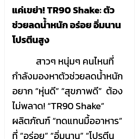
แค่เขย่า! TR90 Shake: ตัว
ช่วยลดน้ำหนัก อร่อย อิ่มนาน
โปรตีนสูง
สาวๆ หนุ่มๆ คนไหนที่
กำลังมองหาตัวช่วยลดน้ำหนัก
อยาก “หุ่นดี” “สุขภาพดี” ต้อง
ไม่พลาด! “TR90 Shake”
ผลิตภัณฑ์ “ทดแทนมื้ออาหาร”
ที่ “อร่อย” “อิ่มนาน” “โปรตีน