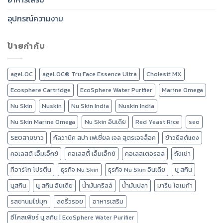
อุปกรณ์ความงาม
ป้ายกำกับ
ageLOC
ageLOC® Tru Face Essence Ultra
Cholesti MX
Ecosphere Cartridge
EcoSphere Water Purifier
Marine Omega
Nu Skin
Nuskin
Nu Skin India
Nuskin India
Nu Skin Marine Omega
Nu Skin อินเดีย
Red Yeast Rice
seo
SEOสายขาว
กัลวานิค สปา เฟเชี่ยล เจล สูตรเอจล็อค
ข้าวยีสต์แดง
คอเลสติ เอ็มเอ็กซ์
คอเลสตี้ เอ็มเอ็กซ์
คอเลสเตอรอล
ถังเช่า
ทีอาร์โก โปรตีน
ธุรกิจ Nu Skin
ธุรกิจ Nu Skin อินเดีย
นู สกิน
นูสกิน
นู สกิน อินเดีย
น้ำมันคริลล์
น้ำมันปลา
มารีน โอเมก้า
รสชานมไข่มุก
ลดริ้วรอย
อาหารเสริม
อีโคสเฟียร์ นู สกิน | EcoSphere Water Purifier