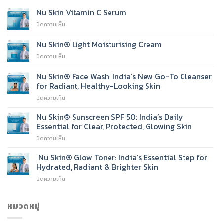
Nu Skin Vitamin C Serum
บน
ปิดความเห็น
Nu
Skin
Nu Skin® Light Moisturising Cream
Vitamin
บน
ปิดความเห็น
C
Nu
Serum
Skin®
Nu Skin® Face Wash: India’s New Go-To Cleanser
Light
for Radiant, Healthy-Looking Skin
Moisturising
บน
ปิดความเห็น
Cream
Nu
Skin®
Nu Skin® Sunscreen SPF 50: India’s Daily
Face
Essential for Clear, Protected, Glowing Skin
Wash:
บน
ปิดความเห็น
India’s
Nu
New
Skin®
Nu Skin® Glow Toner: India’s Essential Step for
Go-
Sunscreen
To
Hydrated, Radiant & Brighter Skin
SPF
Cleanser
บน
ปิดความเห็น
50:
for
Nu
India’s
Radiant,
Skin®
Daily
Healthy-
Glow
หมวดหมู่
Essential
Looking
Toner:
for
Skin
India’s