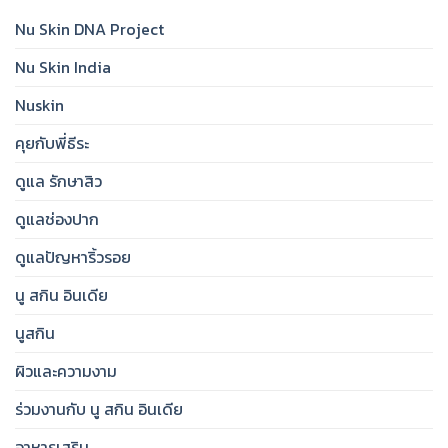
Clear,
Essential
Protected,
Nu Skin DNA Project
Step
Glowing
for
Skin
Nu Skin India
Hydrated,
Radiant
&
Nuskin
Brighter
Skin
คุยกับพี่ธีระ
ดูแล รักษาสิว
ดูแลช่องปาก
ดูแลปัญหาริ้วรอย
นู สกิน อินเดีย
นูสกิน
ผิวและความงาม
ร่วมงานกับ นู สกิน อินเดีย
อาหารเสริม