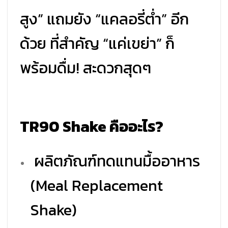
สูง” แถมยัง “แคลอรี่ต่ำ” อีก
ด้วย ที่สำคัญ “แค่เขย่า” ก็
พร้อมดื่ม! สะดวกสุดๆ
TR90 Shake คืออะไร?
ผลิตภัณฑ์ทดแทนมื้ออาหาร
(Meal Replacement
Shake)