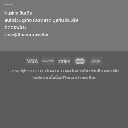
Nuskin อินเดีย
สนใจร่วมธุรกิจ เปิดตลาด นูสกิน อินเดีย
ติดต่อพี่ธีระ
Line:@theeratraveller
Copyright 2026 ©
Theera Traveller สมัครร่วมทีม Nu Skin
India แอดไลน์:@Theeratraveller