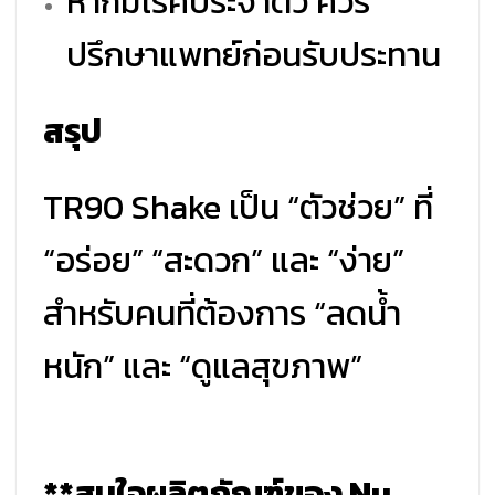
หากมีโรคประจำตัว ควร
ปรึกษาแพทย์ก่อนรับประทาน
สรุป
TR90 Shake เป็น “ตัวช่วย” ที่
“อร่อย” “สะดวก” และ “ง่าย”
สำหรับคนที่ต้องการ “ลดน้ำ
หนัก” และ “ดูแลสุขภาพ”
**สนใจผลิตภัณฑ์ของ Nu