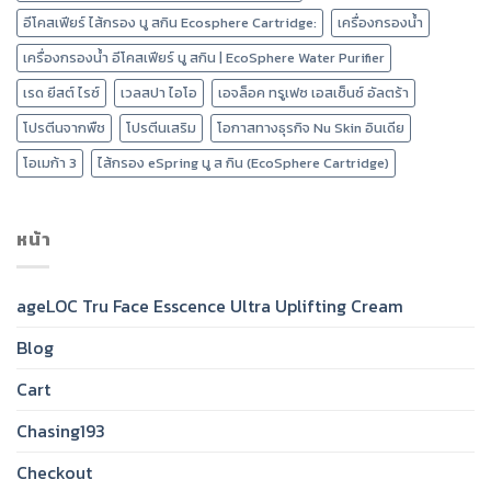
อีโคสเฟียร์ ไส้กรอง นู สกิน Ecosphere Cartridge:
เครื่องกรองน้ำ
เครื่องกรองน้ำ อีโคสเฟียร์ นู สกิน | EcoSphere Water Purifier
เรด ยีสต์ ไรซ์
เวลสปา ไอโอ
เอจล็อค ทรูเฟซ เอสเซ็นซ์ อัลตร้า
โปรตีนจากพืช
โปรตีนเสริม
โอกาสทางธุรกิจ Nu Skin อินเดีย
โอเมก้า 3
ไส้กรอง eSpring นู ส กิน (EcoSphere Cartridge)
หน้า
ageLOC Tru Face Esscence Ultra Uplifting Cream
Blog
Cart
Chasing193
Checkout