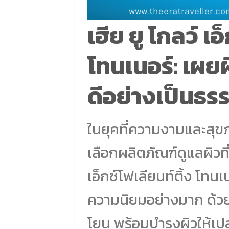
เฮีย ยู โกลว์ เอ
โทนเนอร์: เผย
ดีอย่างเป็นธร
ในยุคที่ความงามและสุ
เลือกผลิตภัณฑ์ดูแลผิวที
เอ็กซ์โฟเลียนท์ติ้ง โทนเ
ความนิยมอย่างมาก ด้วยค
โยน พร้อมบำรุงผิวให้เ