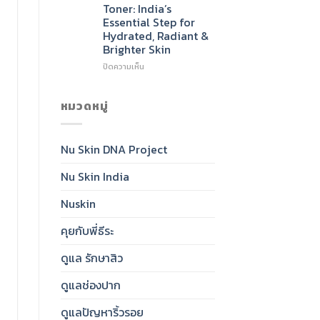
Radiant,
Sunscreen
Toner: India’s
Healthy-
SPF
Essential Step for
Looking
50:
Hydrated, Radiant &
Skin
India’s
Brighter Skin
Daily
Essential
บน
ปิดความเห็น
for
Nu
Clear,
Skin®
Protected,
Glow
หมวดหมู่
Glowing
Toner:
Skin
India’s
Essential
Nu Skin DNA Project
Step
for
Nu Skin India
Hydrated,
Radiant
&
Nuskin
Brighter
Skin
คุยกับพี่ธีระ
ดูแล รักษาสิว
ดูแลช่องปาก
ดูแลปัญหาริ้วรอย