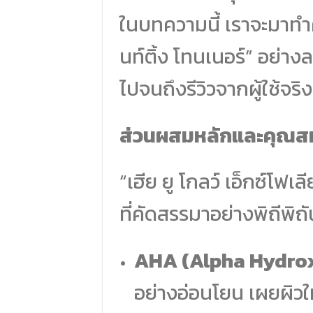
ในบทความนี้ เราจะมาทำควา
นท์ติ้ง โทนเนอร์” อย่างล
ไปจนถึงรีวิวจากผู้ใช้จริง
ส่วนผสมหลักและคุณสม
“เฮีย ยู โกลว์ เอ็กซ์โฟเ
ที่คัดสรรมาอย่างพิถีพิถัน 
AHA (Alpha Hydrox
อย่างอ่อนโยน เผยผิวให