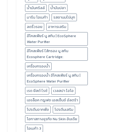
น้ำมันคริลล์
น้ำมันปลา
มารีน โอเมก้า
รสชานมไข่มุก
ลดริ้วรอย
อาหารเสริม
อีโคสเฟียร์ นู สกิน | EcoSphere
Water Purifier
อีโคสเฟียร์ ไส้กรอง นู สกิน
Ecosphere Cartridge:
เครื่องกรองน้ำ
เครื่องกรองน้ำ อีโคสเฟียร์ นู สกิน |
EcoSphere Water Purifier
เรด ยีสต์ ไรซ์
เวลสปา ไอโอ
เอจล็อค ทรูเฟซ เอสเซ็นซ์ อัลตร้า
โปรตีนจากพืช
โปรตีนเสริม
โอกาสทางธุรกิจ Nu Skin อินเดีย
โอเมก้า 3