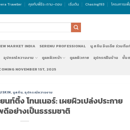
era Traveller
คุยกับพี่ธีระ ถาม-ตอบ
เริ่มต้น
Chasing193
โครงการเพื
EW MARKET INDIA
SERENU PROFESSIONAL
นู สกิน อินเดีย ร่วมทีม
อุปกรณ์ความงาม
ดูแลผิวหน้า
ดูแลผิวกาย
อุปกรณ์ในบ้าน
ขั้น
 COMING NOVEMBER 1ST, 2025
ัครทีมงานทำตลาด นู สกิน ประเทศอินเดีย NU SKIN INDIA แอดไลน์:@
USKIN
,
นูสกิน
,
อุปกรณ์ความงาม
เลียนท์ติ้ง โทนเนอร์: เผยผิวเปล่งประกาย
พดีอย่างเป็นธรรมชาติ