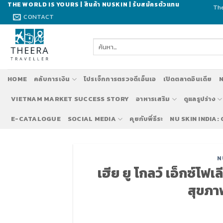
Skip
THE WORLD IS YOURS | สินค้า NUSKIN | รับสมัครตัวแทน
The
to
CONTACT
content
ค้นหา:
HOME
คลับการเงิน
โปรเจ็กการตรวจดีเอ็นเอ
เปิดตลาดอินเดีย
N
VIETNAM MARKET SUCCESS STORY
อาหารเสริม
ดูแลรูปร่าง
E-CATALOGUE
SOCIAL MEDIA
คุยกับพี่ธีระ
NU SKIN INDIA:
รับสม
N
เฮีย ยู โกลว์ เอ็กซ์โฟ
สุขภา