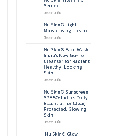
Serum
บน
ปิดความเห็น
Nu
Skin
Nu Skin® Light
Vitamin
Moisturising Cream
C
บน
ปิดความเห็น
Serum
Nu
Skin®
Nu Skin® Face Wash:
Light
India’s New Go-To
Moisturising
Cleanser for Radiant,
Cream
Healthy-Looking
Skin
บน
ปิดความเห็น
Nu
Skin®
Nu Skin® Sunscreen
Face
SPF 50: India’s Daily
Wash:
Essential for Clear,
India’s
Protected, Glowing
New
Skin
Go-
To
บน
ปิดความเห็น
Cleanser
Nu
for
Skin®
Nu Skin® Glow