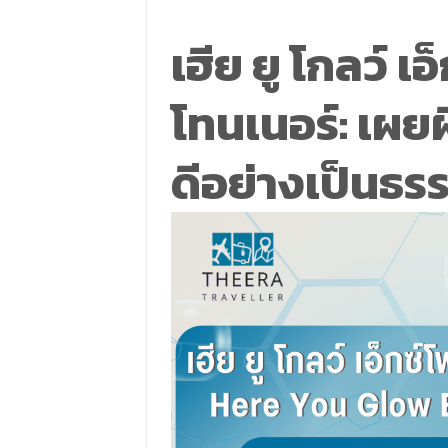
เฮีย ยู โกลว์ เอ
โทนเนอร์: เผย
ดีอย่างเป็นธร