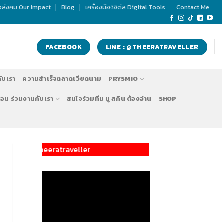
่อสังคม Our Impact
Blog
เครื่องมือดิจิตัล Digital Tools
Contact Me
FACEBOOK
LINE : @THEERATRAVELLER
กับเรา
ความสำเร็จตลาดเวียดนาม
PRYSMIO
ตอน ร่วมงานกับเรา
สนใจร่วมทีม นู สกิน ต้องอ่าน
SHOP
theeratraveller