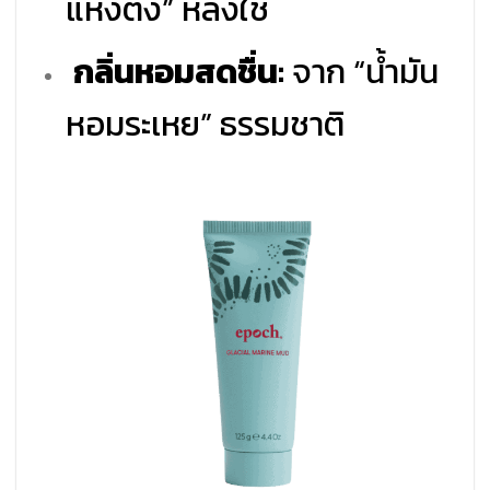
แห้งตึง” หลังใช้
กลิ่นหอมสดชื่น:
จาก “น้ำมัน
หอมระเหย” ธรรมชาติ