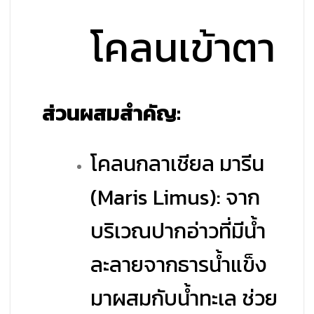
โคลนเข้าตา
ส่วนผสมสำคัญ:
โคลนกลาเชียล มารีน
(Maris Limus): จาก
บริเวณปากอ่าวที่มีน้ำ
ละลายจากธารน้ำแข็ง
มาผสมกับน้ำทะเล ช่วย