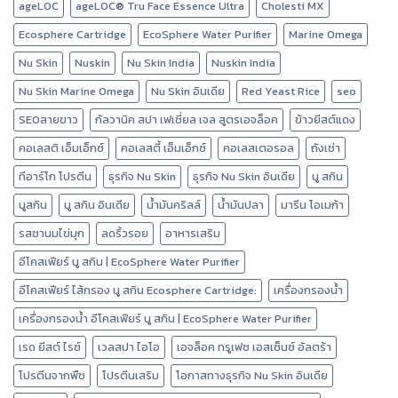
ageLOC
ageLOC® Tru Face Essence Ultra
Cholesti MX
Ecosphere Cartridge
EcoSphere Water Purifier
Marine Omega
Nu Skin
Nuskin
Nu Skin India
Nuskin India
Nu Skin Marine Omega
Nu Skin อินเดีย
Red Yeast Rice
seo
SEOสายขาว
กัลวานิค สปา เฟเชี่ยล เจล สูตรเอจล็อค
ข้าวยีสต์แดง
คอเลสติ เอ็มเอ็กซ์
คอเลสตี้ เอ็มเอ็กซ์
คอเลสเตอรอล
ถังเช่า
ทีอาร์โก โปรตีน
ธุรกิจ Nu Skin
ธุรกิจ Nu Skin อินเดีย
นู สกิน
นูสกิน
นู สกิน อินเดีย
น้ำมันคริลล์
น้ำมันปลา
มารีน โอเมก้า
รสชานมไข่มุก
ลดริ้วรอย
อาหารเสริม
อีโคสเฟียร์ นู สกิน | EcoSphere Water Purifier
อีโคสเฟียร์ ไส้กรอง นู สกิน Ecosphere Cartridge:
เครื่องกรองน้ำ
เครื่องกรองน้ำ อีโคสเฟียร์ นู สกิน | EcoSphere Water Purifier
เรด ยีสต์ ไรซ์
เวลสปา ไอโอ
เอจล็อค ทรูเฟซ เอสเซ็นซ์ อัลตร้า
โปรตีนจากพืช
โปรตีนเสริม
โอกาสทางธุรกิจ Nu Skin อินเดีย