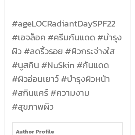
#ageLOCRadiantDaySPF22
#เอจล็อค #ครีมกันแดด #บำรุง
ผิว #ลดริ้วรอย #ผิวกระจ่างใส
#นูสกิน #NuSkin #กันแดด
#ผิวอ่อนเยาว์ #บำรุงผิวหน้า
#สกินแคร์ #ความงาม
#สุขภาพผิว
Author Profile