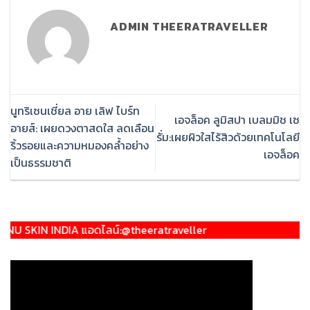
ADMIN THEERATRAVELLER
นูทริเซนเชี่ยล อาย เลิฟ ไบร์ท
เอจล็อค ลูมิสปา เบลมมิช เซ
อายส์: เผยดวงตาสดใส ลดเลือน
รั่ม:เผยผิวใสไร้สิวด้วยเทคโนโลยี
ริ้วรอยและความหมองคล้ำอย่าง
เอจล็อค
เป็นธรรมชาติ
 INDIA แอดไลน์:@theeratraveller