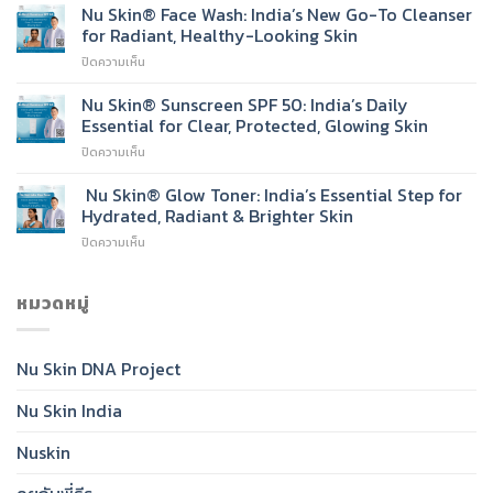
Skin®
Nu Skin® Face Wash: India’s New Go-To Cleanser
Light
for Radiant, Healthy-Looking Skin
Moisturising
บน
ปิดความเห็น
Cream
Nu
Skin®
Nu Skin® Sunscreen SPF 50: India’s Daily
Face
Essential for Clear, Protected, Glowing Skin
Wash:
บน
ปิดความเห็น
India’s
Nu
New
Skin®
Nu Skin® Glow Toner: India’s Essential Step for
Go-
Sunscreen
To
Hydrated, Radiant & Brighter Skin
SPF
Cleanser
บน
ปิดความเห็น
50:
for
Nu
India’s
Radiant,
Skin®
Daily
Healthy-
Glow
หมวดหมู่
Essential
Looking
Toner:
for
Skin
India’s
Clear,
Essential
Protected,
Nu Skin DNA Project
Step
Glowing
for
Skin
Nu Skin India
Hydrated,
Radiant
&
Nuskin
Brighter
Skin