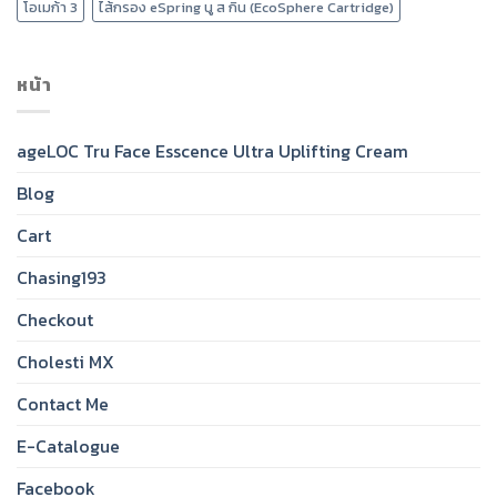
โอเมก้า 3
ไส้กรอง eSpring นู ส กิน (EcoSphere Cartridge)
หน้า
ageLOC Tru Face Esscence Ultra Uplifting Cream
Blog
Cart
Chasing193
Checkout
Cholesti MX
Contact Me
E-Catalogue
Facebook