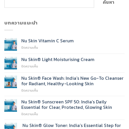
ค้นหา
บทความแนะนำ
Nu Skin Vitamin C Serum
บน
ปิดความเห็น
Nu
Skin
Nu Skin® Light Moisturising Cream
Vitamin
บน
ปิดความเห็น
C
Nu
Serum
Skin®
Nu Skin® Face Wash: India’s New Go-To Cleanser
Light
for Radiant, Healthy-Looking Skin
Moisturising
บน
ปิดความเห็น
Cream
Nu
Skin®
Nu Skin® Sunscreen SPF 50: India’s Daily
Face
Essential for Clear, Protected, Glowing Skin
Wash:
บน
ปิดความเห็น
India’s
Nu
New
Skin®
Nu Skin® Glow Toner: India’s Essential Step for
Go-
Sunscreen