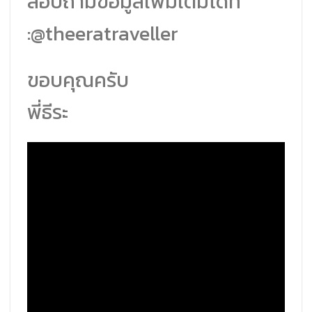
สอบถามข้อมูลเพิ่มเติมได้ที่
:@theeratraveller
ขอบคุณครับ
พี่ธีระ