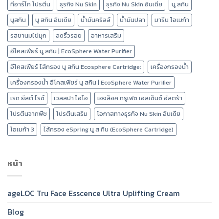
ทีอาร์โก โปรตีน
ธุรกิจ Nu Skin
ธุรกิจ Nu Skin อินเดีย
นู สกิน
นูสกิน
นู สกิน อินเดีย
น้ำมันคริลล์
น้ำมันปลา
มารีน โอเมก้า
รสชานมไข่มุก
ลดริ้วรอย
อาหารเสริม
อีโคสเฟียร์ นู สกิน | EcoSphere Water Purifier
อีโคสเฟียร์ ไส้กรอง นู สกิน Ecosphere Cartridge:
เครื่องกรองน้ำ
เครื่องกรองน้ำ อีโคสเฟียร์ นู สกิน | EcoSphere Water Purifier
เรด ยีสต์ ไรซ์
เวลสปา ไอโอ
เอจล็อค ทรูเฟซ เอสเซ็นซ์ อัลตร้า
โปรตีนจากพืช
โปรตีนเสริม
โอกาสทางธุรกิจ Nu Skin อินเดีย
โอเมก้า 3
ไส้กรอง eSpring นู ส กิน (EcoSphere Cartridge)
หน้า
ageLOC Tru Face Esscence Ultra Uplifting Cream
Blog