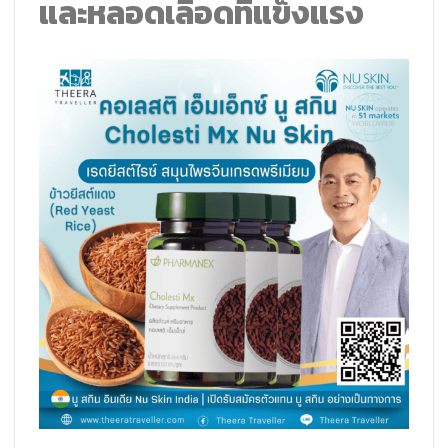
และหลอดเลือดที่แข็งแรง