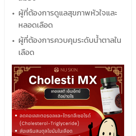
ผู้ที่ต้องการดูแลสุขภาพหัวใจและ
หลอดเลือด
ผู้ที่ต้องการควบคุมระดับน้ำตาลใน
เลือด