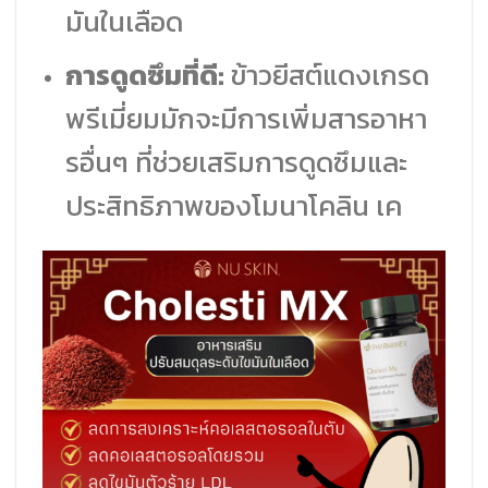
มันในเลือด
การดูดซึมที่ดี:
ข้าวยีสต์แดงเกรด
พรีเมี่ยมมักจะมีการเพิ่มสารอาหา
รอื่นๆ ที่ช่วยเสริมการดูดซึมและ
ประสิทธิภาพของโมนาโคลิน เค