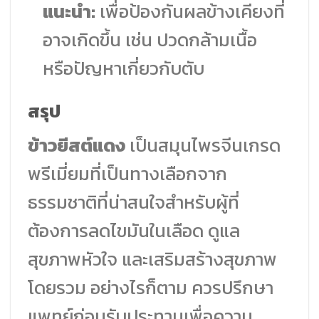
แนะนำ:
เพื่อป้องกันผลข้างเคียงที่
อาจเกิดขึ้น เช่น ปวดกล้ามเนื้อ
หรือปัญหาเกี่ยวกับตับ
สรุป
ข้าวยีสต์แดง
เป็นสมุนไพรจีนเกรด
พรีเมี่ยมที่เป็นทางเลือกจาก
ธรรมชาติที่น่าสนใจสำหรับผู้ที่
ต้องการลดไขมันในเลือด ดูแล
สุขภาพหัวใจ และเสริมสร้างสุขภาพ
โดยรวม อย่างไรก็ตาม ควรปรึกษา
แพทย์ก่อนรับประทานเพื่อความ